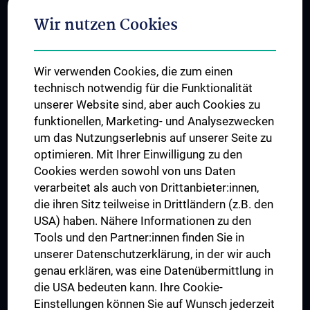
Adjunct Professorships
Wir nutzen Cookies
Student & Staff Exchange
Das KPJ der MedUni Wien
Wir verwenden Cookies, die zum einen
Graduiertentraining
technisch notwendig für die Funktionalität
Dual Career
unserer Website sind, aber auch Cookies zu
funktionellen, Marketing- und Analysezwecken
Trusted Reseach - Research Security - Foreign Interference
um das Nutzungserlebnis auf unserer Seite zu
UNESCO Lehrstuhl für Bioethik
optimieren. Mit Ihrer Einwilligung zu den
MUVI
Cookies werden sowohl von uns Daten
verarbeitet als auch von Drittanbieter:innen,
die ihren Sitz teilweise in Drittländern (z.B. den
USA) haben. Nähere Informationen zu den
Folgen Sie uns auf
Tools und den Partner:innen finden Sie in
unserer Datenschutzerklärung, in der wir auch
genau erklären, was eine Datenübermittlung in
die USA bedeuten kann. Ihre Cookie-
Einstellungen können Sie auf Wunsch jederzeit