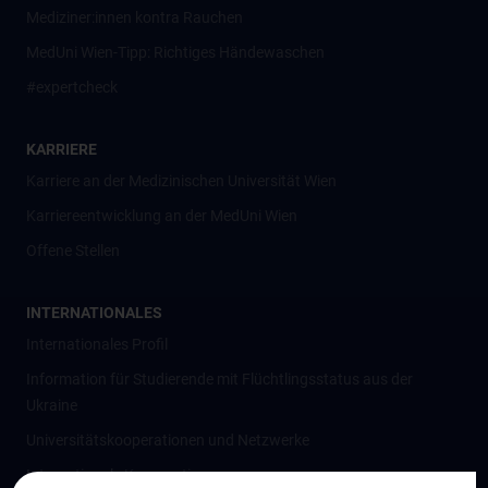
Mediziner:innen kontra Rauchen
MedUni Wien-Tipp: Richtiges Händewaschen
#expertcheck
KARRIERE
Karriere an der Medizinischen Universität Wien
Karriereentwicklung an der MedUni Wien
Offene Stellen
INTERNATIONALES
Internationales Profil
Information für Studierende mit Flüchtlingsstatus aus der
Ukraine
Universitätskooperationen und Netzwerke
Internationale Kooperationen