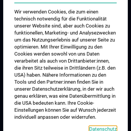
Das KPJ der MedUni Wien
Wir verwenden Cookies, die zum einen
Graduiertentraining
technisch notwendig für die Funktionalität
Dual Career
unserer Website sind, aber auch Cookies zu
funktionellen, Marketing- und Analysezwecken
Trusted Reseach - Research Security - Foreign Interference
um das Nutzungserlebnis auf unserer Seite zu
UNESCO Lehrstuhl für Bioethik
optimieren. Mit Ihrer Einwilligung zu den
MUVI
Cookies werden sowohl von uns Daten
verarbeitet als auch von Drittanbieter:innen,
die ihren Sitz teilweise in Drittländern (z.B. den
USA) haben. Nähere Informationen zu den
Folgen Sie uns auf
Tools und den Partner:innen finden Sie in
unserer Datenschutzerklärung, in der wir auch
genau erklären, was eine Datenübermittlung in
die USA bedeuten kann. Ihre Cookie-
Einstellungen können Sie auf Wunsch jederzeit
individuell anpassen oder widerrufen.
PRESSE
JOBS
Datenschutz