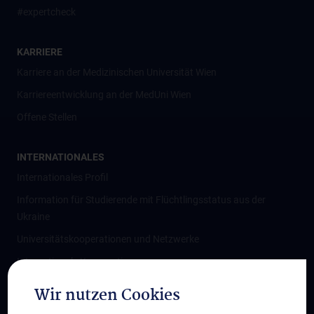
#expertcheck
KARRIERE
Karriere an der Medizinischen Universität Wien
Karriereentwicklung an der MedUni Wien
Offene Stellen
INTERNATIONALES
Internationales Profil
Information für Studierende mit Flüchtlingsstatus aus der
Ukraine
Universitätskooperationen und Netzwerke
Internationale Kooperationen
Adjunct Professorships
Wir nutzen Cookies
Student & Staff Exchange