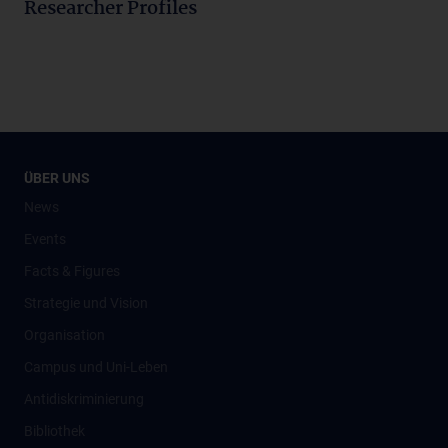
Researcher Profiles
ÜBER UNS
News
Events
Facts & Figures
Strategie und Vision
Organisation
Campus und Uni-Leben
Antidiskriminierung
Bibliothek