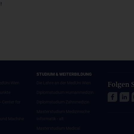
!
STUDIUM & WEITERBILDUNG
Folgen S
edUni Wien
Die Lehre an der MedUni Wien
unkte
Diplomstudium Humanmedizin
 - Center for
Diplomstudium Zahnmedizin
Masterstudium Medizinische
ce und Machine
Informatik - alt
Masterstudium Medical