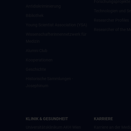
Forschungsprojekte
Antidiskriminierung
Technologien und Se
Bibliothek
Researcher Profiles
Young Scientist Association (YSA)
Researcher of the M
Wissenschafter­innennetzwerk für
Medizin
Alumni Club
Kooperationen
Geschichte
Historische Sammlungen -
Josephinum
KLINIK & GESUNDHEIT
KARRIERE
Universitätsklinikum AKH Wien
Karriere an der Medi