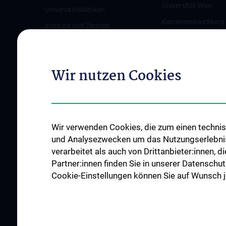
Universität Wien
Universitätskliniken
Karriereentwicklung
Institute und Zentren
Wien
Ambulanzen & Services
Offene Stellen
Gesundheits-Services
Wir nutzen Cookies
Good health and well-being
Mediziner:innen kontra Rauchen
MedUni Wien-Tipp: Richtiges
Händewaschen
Wir verwenden Cookies, die zum einen technisc
#expertcheck
und Analysezwecken um das Nutzungserlebnis a
verarbeitet als auch von Drittanbieter:innen, d
Partner:innen finden Sie in unserer Datenschut
Cookie-Einstellungen können Sie auf Wunsch je