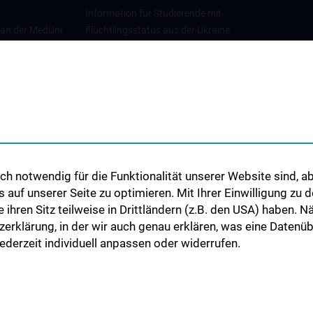
Information für Studierende mit
 an der MedUni
Flüchtlingsstatus aus der Ukraine
Universitätskooperationen und
Netzwerke
Internationale Kooperationen
Adjunct Professorships
Student & Staff Exchange
Das KPJ der MedUni Wien
h notwendig für die Funktionalität unserer Website sind, ab
Graduiertentraining
uf unserer Seite zu optimieren. Mit Ihrer Einwilligung zu
Dual Career
ie ihren Sitz teilweise in Drittländern (z.B. den USA) haben.
zerklärung, in der wir auch genau erklären, was eine Datenü
Trusted Reseach - Research
derzeit individuell anpassen oder widerrufen.
Security - Foreign Interference
UNESCO Lehrstuhl für Bioethik
MUVI