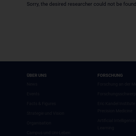
Sorry, the desired researcher could not be found
ÜBER UNS
FORSCHUNG
News
Forschung an der M
Events
Forschungsschwerp
Facts & Figures
Eric Kandel Institute
Precision Medicine
Strategie und Vision
Artificial Intelligen
Organisation
Learning
Campus und Uni-Leben