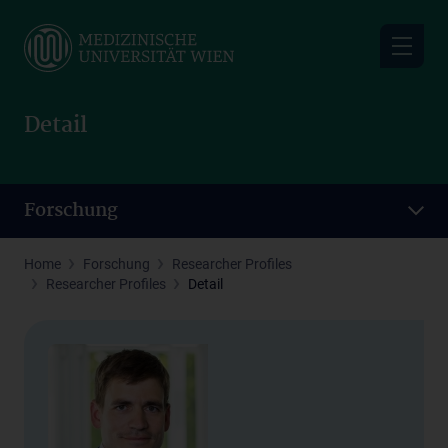
Skip
to
main
content
Detail
Forschung
Home
Forschung
Researcher Profiles
Researcher Profiles
Detail