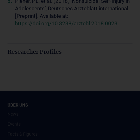
Plener, P.L. et al. (2018) ‘Nonsuicidal Self-Injury in
Adolescents’, Deutsches Ärzteblatt international
[Preprint]. Available at:
https://doi.org/10.3238/arztebl.2018.0023
.
Researcher Profiles
ÜBER UNS
News
Events
Facts & Figures