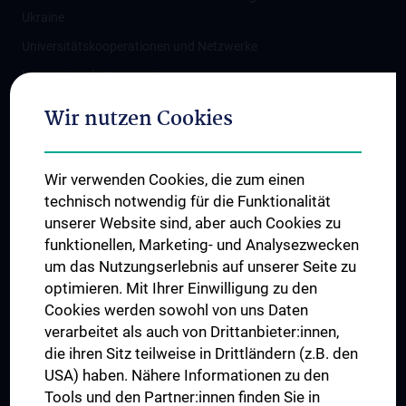
Ukraine
Universitätskooperationen und Netzwerke
Internationale Kooperationen
Adjunct Professorships
Wir nutzen Cookies
Student & Staff Exchange
Das KPJ der MedUni Wien
Wir verwenden Cookies, die zum einen
Graduiertentraining
technisch notwendig für die Funktionalität
Dual Career
unserer Website sind, aber auch Cookies zu
funktionellen, Marketing- und Analysezwecken
Trusted Reseach - Research Security - Foreign Interference
um das Nutzungserlebnis auf unserer Seite zu
UNESCO Lehrstuhl für Bioethik
optimieren. Mit Ihrer Einwilligung zu den
MUVI
Cookies werden sowohl von uns Daten
verarbeitet als auch von Drittanbieter:innen,
die ihren Sitz teilweise in Drittländern (z.B. den
USA) haben. Nähere Informationen zu den
Folgen Sie uns auf
Tools und den Partner:innen finden Sie in