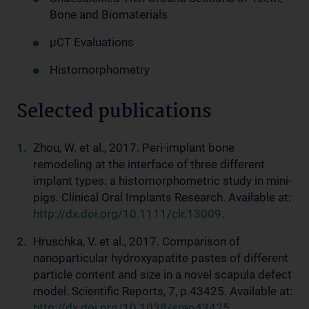
Bone and Biomaterials
µCT Evaluations
Histomorphometry
Selected publications
Zhou, W. et al., 2017. Peri-implant bone
remodeling at the interface of three different
implant types: a histomorphometric study in mini-
pigs. Clinical Oral Implants Research. Available at:
http://dx.doi.org/10.1111/clr.13009
.
Hruschka, V. et al., 2017. Comparison of
nanoparticular hydroxyapatite pastes of different
particle content and size in a novel scapula defect
model. Scientific Reports, 7, p.43425. Available at:
http://dx.doi.org/10.1038/srep43425
.