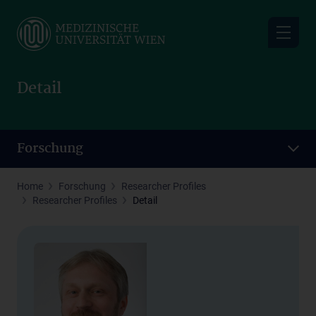
Skip
to
main
content
Detail
Forschung
Home
Forschung
Researcher Profiles
Researcher Profiles
Detail