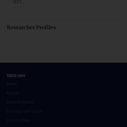
021
.
Researcher Profiles
ÜBER UNS
News
Events
Facts & Figures
Strategie und Vision
Organisation