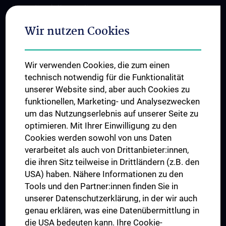
Internationale Kooperationen
Adjunct Professorships
Wir nutzen Cookies
Student & Staff Exchange
Das KPJ der MedUni Wien
Wir verwenden Cookies, die zum einen
Graduiertentraining
technisch notwendig für die Funktionalität
Dual Career
unserer Website sind, aber auch Cookies zu
funktionellen, Marketing- und Analysezwecken
Trusted Reseach - Research Security - Foreign Interference
um das Nutzungserlebnis auf unserer Seite zu
UNESCO Lehrstuhl für Bioethik
optimieren. Mit Ihrer Einwilligung zu den
MUVI
Cookies werden sowohl von uns Daten
verarbeitet als auch von Drittanbieter:innen,
die ihren Sitz teilweise in Drittländern (z.B. den
USA) haben. Nähere Informationen zu den
Folgen Sie uns auf
Tools und den Partner:innen finden Sie in
unserer Datenschutzerklärung, in der wir auch
genau erklären, was eine Datenübermittlung in
die USA bedeuten kann. Ihre Cookie-