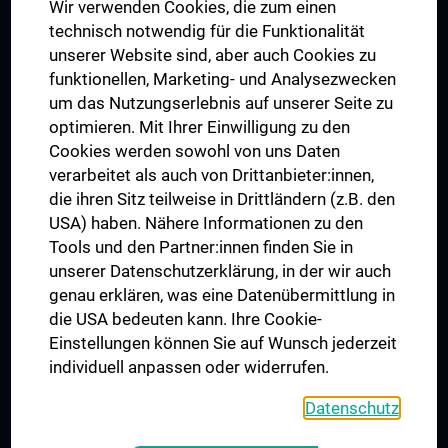
Wir verwenden Cookies, die zum einen
Graduiertentraining
technisch notwendig für die Funktionalität
Dual Career
unserer Website sind, aber auch Cookies zu
funktionellen, Marketing- und Analysezwecken
Trusted Reseach - Research Security - Foreign Interference
um das Nutzungserlebnis auf unserer Seite zu
UNESCO Lehrstuhl für Bioethik
optimieren. Mit Ihrer Einwilligung zu den
MUVI
Cookies werden sowohl von uns Daten
verarbeitet als auch von Drittanbieter:innen,
die ihren Sitz teilweise in Drittländern (z.B. den
USA) haben. Nähere Informationen zu den
Folgen Sie uns auf
Tools und den Partner:innen finden Sie in
unserer Datenschutzerklärung, in der wir auch
genau erklären, was eine Datenübermittlung in
die USA bedeuten kann. Ihre Cookie-
Einstellungen können Sie auf Wunsch jederzeit
individuell anpassen oder widerrufen.
PRESSE
JOBS
Datenschutz
MEDUNI SHOP