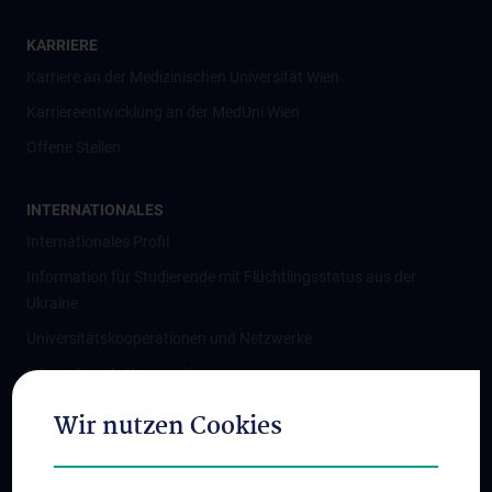
KARRIERE
Karriere an der Medizinischen Universität Wien
Karriereentwicklung an der MedUni Wien
Offene Stellen
INTERNATIONALES
Internationales Profil
Information für Studierende mit Flüchtlingsstatus aus der
Ukraine
Universitätskooperationen und Netzwerke
Internationale Kooperationen
Adjunct Professorships
Wir nutzen Cookies
Student & Staff Exchange
Das KPJ der MedUni Wien