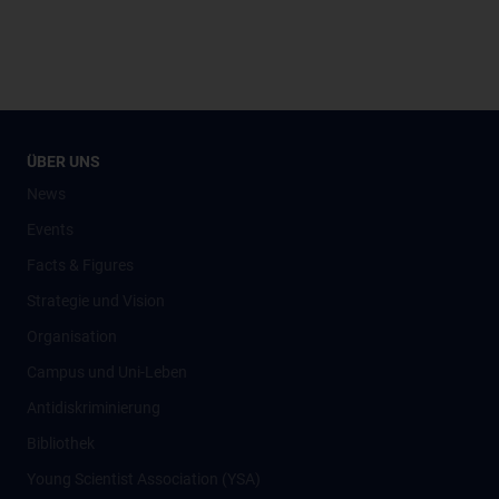
ÜBER UNS
News
Events
Facts & Figures
Strategie und Vision
Organisation
Campus und Uni-Leben
Antidiskriminierung
Bibliothek
Young Scientist Association (YSA)