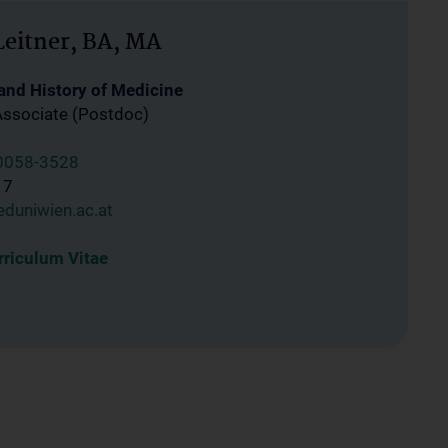
Leitner, BA, MA
 and History of Medicine
Associate (Postdoc)
0058-3528
17
eduniwien.ac.at
riculum Vitae