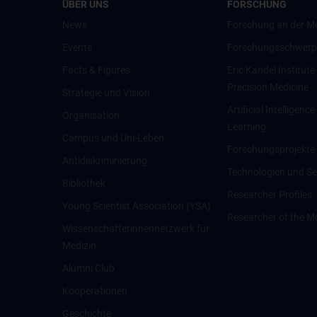
ÜBER UNS
FORSCHUNG
News
Forschung an der M
Events
Forschungsschwerp
Facts & Figures
Eric Kandel Institute
Precision Medicine
Strategie und Vision
Artificial Intelligen
Organisation
Learning
Campus und Uni-Leben
Forschungsprojekte
Antidiskriminierung
Technologien und Se
Bibliothek
Researcher Profiles
Young Scientist Association (YSA)
Researcher of the M
Wissenschafter­innennetzwerk für
Medizin
Alumni Club
Kooperationen
Geschichte