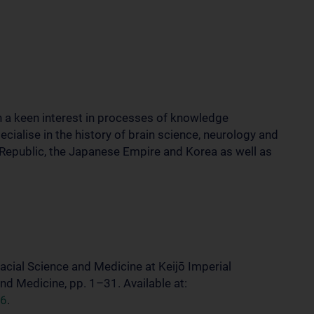
h a keen interest in processes of knowledge
ecialise in the history of brain science, neurology and
 Republic, the Japanese Empire and Korea as well as
Racial Science and Medicine at Keijō Imperial
and Medicine, pp. 1–31. Available at:
16
.