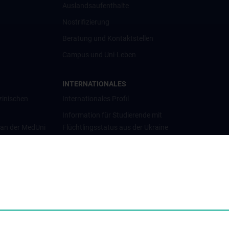
Auslandsaufenthalte
Nostrifizierung
Beratung und Kontaktstellen
Campus und Uni-Leben
INTERNATIONALES
zinischen
Internationales Profil
Information für Studierende mit
 an der MedUni
Flüchtlingsstatus aus der Ukraine
Universitätskooperationen und
Netzwerke
Internationale Kooperationen
Adjunct Professorships
Student & Staff Exchange
Das KPJ der MedUni Wien