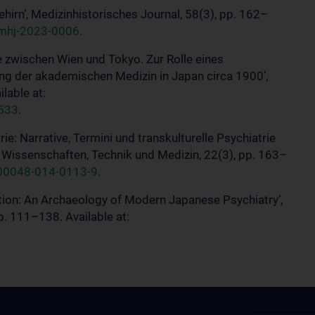
ehirn’, Medizinhistorisches Journal, 58(3), pp. 162–
/mhj-2023-0006
.
ie zwischen Wien und Tokyo. Zur Rolle eines
ng der akademischen Medizin in Japan circa 1900’,
lable at:
.533
.
ie: Narrative, Termini und transkulturelle Psychiatrie
r Wissenschaften, Technik und Medizin, 22(3), pp. 163–
s00048-014-0113-9
.
ation: An Archaeology of Modern Japanese Psychiatry’,
p. 111–138. Available at: