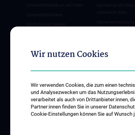
Universitätsklinikum AKH Wien
Karriere an der Medi
Universität Wien
Universitätskliniken
Karriereentwicklung
Institute und Zentren
Wien
Ambulanzen & Services
Offene Stellen
Gesundheits-Services
Wir nutzen Cookies
Good health and well-being
Mediziner:innen kontra Rauchen
MedUni Wien-Tipp: Richtiges
Händewaschen
Wir verwenden Cookies, die zum einen technisc
#expertcheck
und Analysezwecken um das Nutzungserlebnis a
verarbeitet als auch von Drittanbieter:innen, d
Partner:innen finden Sie in unserer Datenschut
Cookie-Einstellungen können Sie auf Wunsch je