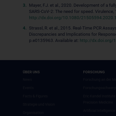
Mayer, F.J. et al., 2020. Development of a fu
SARS-CoV-2: The need for speed. Virulence, 
http://dx.doi.org/10.1080/21505594.2020
Strassl, R. et al., 2015. Real-Time PCR Assa
Discrepancies and Implications for Respons
p.e0135963. Available at:
http://dx.doi.org
ÜBER UNS
FORSCHUNG
News
Forschung an der M
Events
Forschungsschwerp
Facts & Figures
Eric Kandel Institute
Precision Medicine
Strategie und Vision
Artificial Intelligen
Organisation