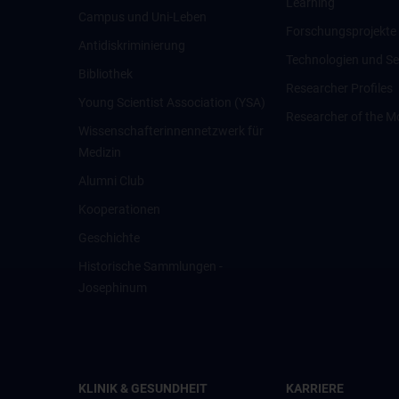
Learning
Campus und Uni-Leben
Forschungsprojekte
Antidiskriminierung
Technologien und Se
Bibliothek
Researcher Profiles
Young Scientist Association (YSA)
Researcher of the M
Wissenschafter­innennetzwerk für
Medizin
Alumni Club
Kooperationen
Geschichte
Historische Sammlungen -
Josephinum
KLINIK & GESUNDHEIT
KARRIERE