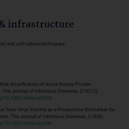
 infrastructure
) and cell culture techniques.
r Risk Stratification of Acute Biopsy-Proven
s. The Journal of Infectious Diseases, 219(12),
rg/10.1093/infdis/jiz039
.
orque Teno Virus Viremia as a Prospective Biomarker for
ents. The Journal of Infectious Diseases, 218(8),
rg/10.1093/infdis/jiy306
.