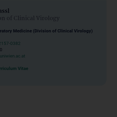
assl
on of Clinical Virology
atory Medicine (Division of Clinical Virology)
2157-0382
0
uniwien.ac.at
riculum Vitae