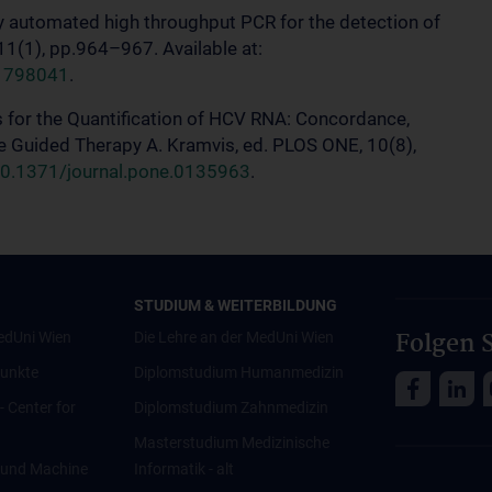
lly automated high throughput PCR for the detection of
11(1), pp.964–967. Available at:
.1798041
.
ys for the Quantification of HCV RNA: Concordance,
e Guided Therapy A. Kramvis, ed. PLOS ONE, 10(8),
/10.1371/journal.pone.0135963
.
STUDIUM & WEITERBILDUNG
Folgen S
edUni Wien
Die Lehre an der MedUni Wien
unkte
Diplomstudium Humanmedizin
 - Center for
Diplomstudium Zahnmedizin
Masterstudium Medizinische
ce und Machine
Informatik - alt