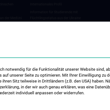
zinischen
Internationales Profil
Information für Studierende mit
 an der MedUni
Flüchtlingsstatus aus der Ukraine
Universitätskooperationen und
Netzwerke
Internationale Kooperationen
Adjunct Professorships
Student & Staff Exchange
Das KPJ der MedUni Wien
h notwendig für die Funktionalität unserer Website sind, ab
Graduiertentraining
uf unserer Seite zu optimieren. Mit Ihrer Einwilligung zu
Dual Career
ie ihren Sitz teilweise in Drittländern (z.B. den USA) haben.
zerklärung, in der wir auch genau erklären, was eine Datenü
Trusted Reseach - Research
derzeit individuell anpassen oder widerrufen.
Security - Foreign Interference
UNESCO Lehrstuhl für Bioethik
MUVI