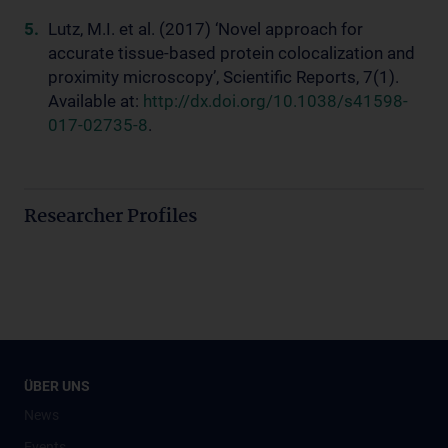
Lutz, M.I. et al. (2017) ‘Novel approach for
accurate tissue-based protein colocalization and
proximity microscopy’, Scientific Reports, 7(1).
Available at:
http://dx.doi.org/10.1038/s41598-
017-02735-8
.
Researcher Profiles
ÜBER UNS
News
Events