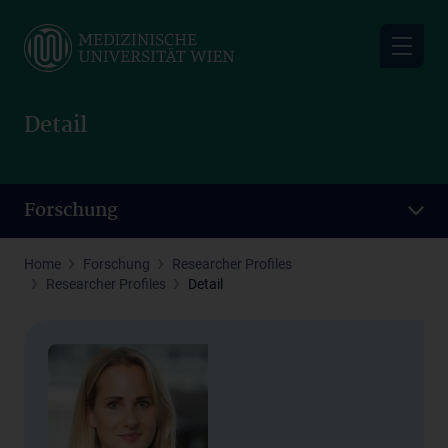
Skip
to
main
content
Detail
Forschung
Home
Forschung
Researcher Profiles
Researcher Profiles
Detail