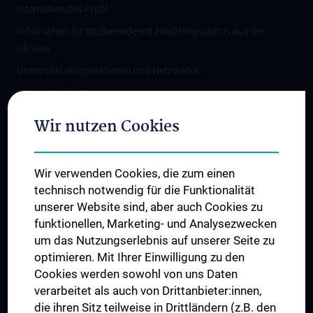
Internationales Profil
Information für Studierende mit Flüchtlingsstatus aus der
Ukraine
Universitätskooperationen und Netzwerke
Internationale Kooperationen
Adjunct Professorships
Wir nutzen Cookies
Student & Staff Exchange
Das KPJ der MedUni Wien
Wir verwenden Cookies, die zum einen
Graduiertentraining
technisch notwendig für die Funktionalität
Dual Career
unserer Website sind, aber auch Cookies zu
funktionellen, Marketing- und Analysezwecken
Trusted Reseach - Research Security - Foreign Interference
um das Nutzungserlebnis auf unserer Seite zu
UNESCO Lehrstuhl für Bioethik
optimieren. Mit Ihrer Einwilligung zu den
MUVI
Cookies werden sowohl von uns Daten
verarbeitet als auch von Drittanbieter:innen,
die ihren Sitz teilweise in Drittländern (z.B. den