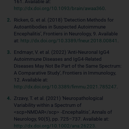
161. Available at:
http://dx.doi.org/10.1093/brain/awaa360
.
Ricken, G. et al. (2018) ‘Detection Methods for
Autoantibodies in Suspected Autoimmune
Encephalitis’, Frontiers in Neurology, 9. Available
at:
http://dx.doi.org/10.3389/fneur.2018.00841
.
Endmayr, V. et al. (2022) ‘Anti-Neuronal IgG4
Autoimmune Diseases and IgG4-Related
Diseases May Not Be Part of the Same Spectrum:
A Comparative Study’, Frontiers in Immunology,
12. Available at:
http://dx.doi.org/10.3389/fimmu.2021.785247
.
Zrzavy, T. et al. (2021) ‘Neuropathological
Variability within a Spectrum of
<scp>NMDAR</scp> ‐Encephalitis’, Annals of
Neurology, 90(5), pp. 725–737. Available at:
http://dx.doi.org/10.1002/ana.26223
.