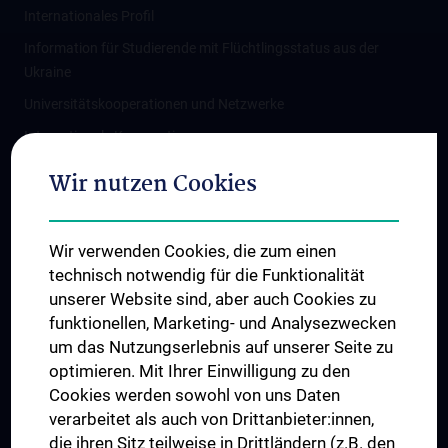
Internationales Profil
Information für Studierende mit Flüchtlingsstatus aus der
Ukraine
Universitätskooperationen und Netzwerke
Internationale Kooperationen
Adjunct Professorships
Wir nutzen Cookies
Student & Staff Exchange
Das KPJ der MedUni Wien
Wir verwenden Cookies, die zum einen
Graduiertentraining
technisch notwendig für die Funktionalität
Dual Career
unserer Website sind, aber auch Cookies zu
funktionellen, Marketing- und Analysezwecken
Trusted Reseach - Research Security - Foreign Interference
um das Nutzungserlebnis auf unserer Seite zu
UNESCO Lehrstuhl für Bioethik
optimieren. Mit Ihrer Einwilligung zu den
MUVI
Cookies werden sowohl von uns Daten
verarbeitet als auch von Drittanbieter:innen,
die ihren Sitz teilweise in Drittländern (z.B. den