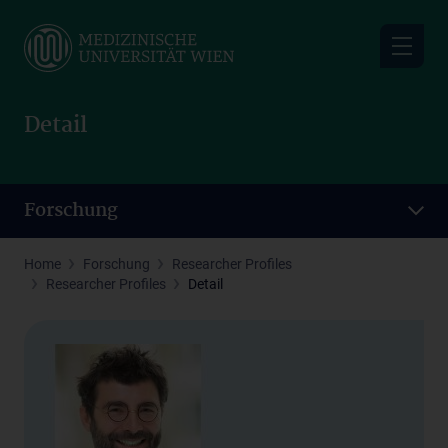
Skip
to
main
content
Detail
Forschung
Home
Forschung
Researcher Profiles
Researcher Profiles
Detail