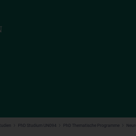
tudien
PhD Studium UN094
PhD Thematische Programme
Neur