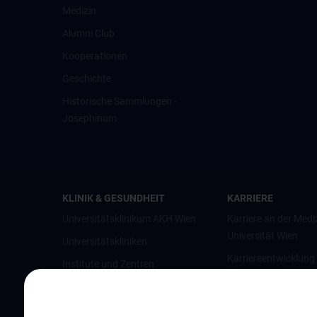
Medizin
Alumni Club
Kooperationen
Geschichte
Historische Sammlungen -
Josephinum
KLINIK & GESUNDHEIT
KARRIERE
Universitätsklinikum AKH Wien
Karriere an der Medi
Universität Wien
Universitätskliniken
Karriereentwicklung
Institute und Zentren
Wien
Ambulanzen & Services
Offene Stellen
Gesundheits-Services