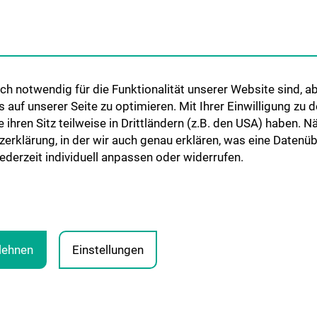
Internationale Kooperationen
Adjunct Professorships
Student & Staff Exchange
Das KPJ der MedUni Wien
h notwendig für die Funktionalität unserer Website sind, ab
Graduiertentraining
uf unserer Seite zu optimieren. Mit Ihrer Einwilligung zu
Dual Career
ie ihren Sitz teilweise in Drittländern (z.B. den USA) haben.
zerklärung, in der wir auch genau erklären, was eine Datenü
Trusted Reseach - Research
derzeit individuell anpassen oder widerrufen.
Security - Foreign Interference
UNESCO Lehrstuhl für Bioethik
MUVI
blehnen
Einstellungen
PRESSE
JOBS
MEDUNI SHOP
RECHTLICHES
CO