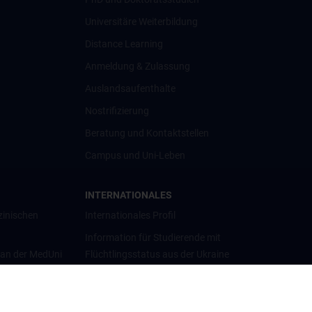
Universitäre Weiterbildung
Distance Learning
Anmeldung & Zulassung
Auslandsaufenthalte
Nostrifizierung
Beratung und Kontaktstellen
Campus und Uni-Leben
INTERNATIONALES
zinischen
Internationales Profil
Information für Studierende mit
 an der MedUni
Flüchtlingsstatus aus der Ukraine
Universitätskooperationen und
Netzwerke