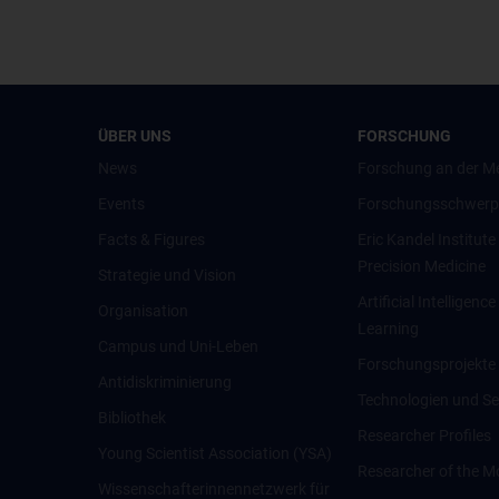
ÜBER UNS
FORSCHUNG
News
Forschung an der M
Events
Forschungsschwerp
Facts & Figures
Eric Kandel Institute
Precision Medicine
Strategie und Vision
Artificial Intelligen
Organisation
Learning
Campus und Uni-Leben
Forschungsprojekte
Antidiskriminierung
Technologien und Se
Bibliothek
Researcher Profiles
Young Scientist Association (YSA)
Researcher of the M
Wissenschafter­innennetzwerk für