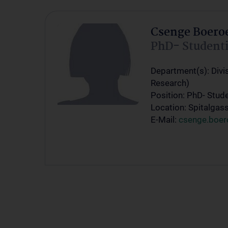
Csenge Boero
PhD- Student
Department(s): Divi
Research)
Position: PhD- Stud
Location: Spitalgas
E-Mail:
csenge.boer