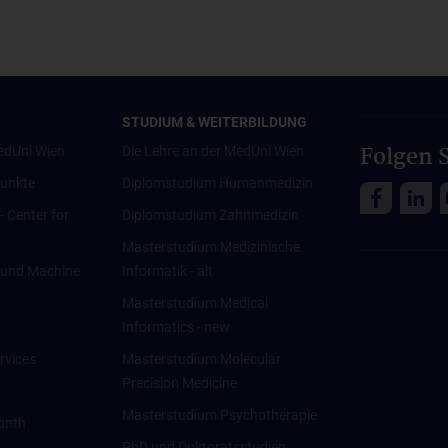
STUDIUM & WEITERBILDUNG
Folgen S
edUni Wien
Die Lehre an der MedUni Wien
unkte
Diplomstudium Humanmedizin
 - Center for
Diplomstudium Zahnmedizin
Masterstudium Medizinische
ce und Machine
Informatik - alt
Masterstudium Medical
Informatics - new
rvices
Masterstudium Molecular
Precision Medicine
Masterstudium Psychotherapie
onth
PhD und Doktoratsstudien