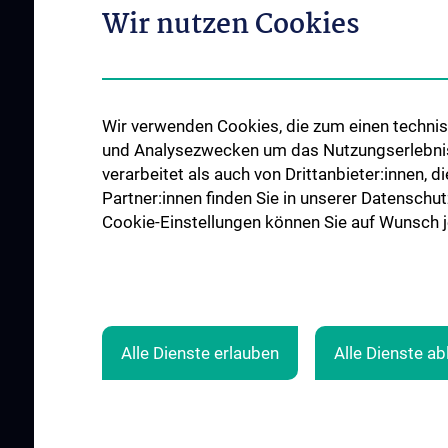
Wir nutzen Cookies
Good health and well-being
Mediziner:innen kontra Rauchen
MedUni Wien-Tipp: Richtiges
Händewaschen
Wir verwenden Cookies, die zum einen technisc
#expertcheck
und Analysezwecken um das Nutzungserlebnis a
verarbeitet als auch von Drittanbieter:innen, d
Partner:innen finden Sie in unserer Datenschut
Cookie-Einstellungen können Sie auf Wunsch je
Alle Dienste erlauben
Alle Dienste a
© 2026 Medizinische Universität Wien