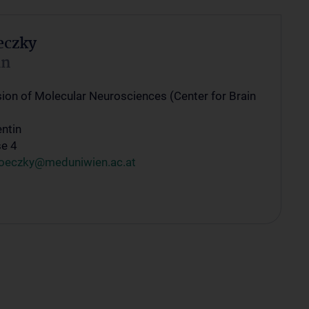
eczky
in
sion of Molecular Neurosciences (Center for Brain
entin
se 4
oeczky@meduniwien.ac.at