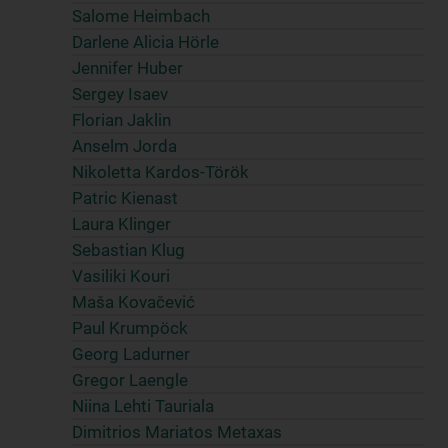
Salome Heimbach
Darlene Alicia Hörle
Jennifer Huber
Sergey Isaev
Florian Jaklin
Anselm Jorda
Nikoletta Kardos-Török
Patric Kienast
Laura Klinger
Sebastian Klug
Vasiliki Kouri
Maša Kovačević
Paul Krumpöck
Georg Ladurner
Gregor Laengle
Niina Lehti Tauriala
Dimitrios Mariatos Metaxas