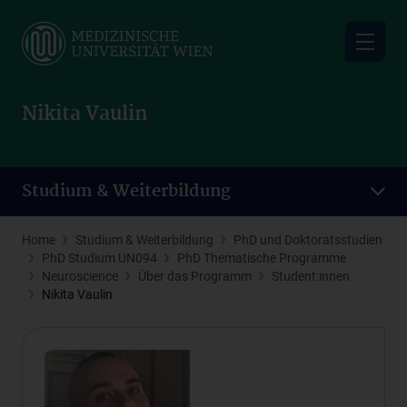
Skip
to
main
content
Nikita Vaulin
Studium & Weiterbildung
Home
Studium & Weiterbildung
PhD und Doktoratsstudien
PhD Studium UN094
PhD Thematische Programme
Neuroscience
Über das Programm
Student:innen
Nikita Vaulin