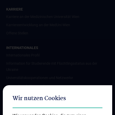
KARRIERE
Karriere an der Medizinischen Universität Wien
Karriereentwicklung an der MedUni Wien
Offene Stellen
INTERNATIONALES
Internationales Profil
Information für Studierende mit Flüchtlingsstatus aus der
Ukraine
Universitätskooperationen und Netzwerke
Internationale Kooperationen
Adjunct Professorships
Wir nutzen Cookies
Student & Staff Exchange
Das KPJ der MedUni Wien