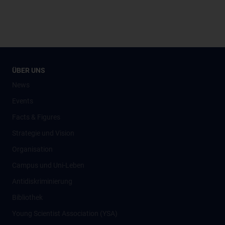
ÜBER UNS
News
Events
Facts & Figures
Strategie und Vision
Organisation
Campus und Uni-Leben
Antidiskriminierung
Bibliothek
Young Scientist Association (YSA)