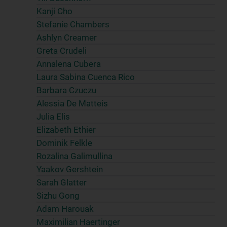
Kanji Cho
Stefanie Chambers
Ashlyn Creamer
Greta Crudeli
Annalena Cubera
Laura Sabina Cuenca Rico
Barbara Czuczu
Alessia De Matteis
Julia Elis
Elizabeth Ethier
Dominik Felkle
Rozalina Galimullina
Yaakov Gershtein
Sarah Glatter
Sizhu Gong
Adam Harouak
Maximilian Haertinger