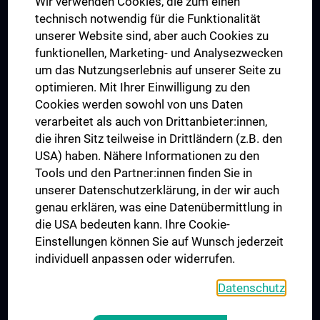
Wir verwenden Cookies, die zum einen
Graduiertentraining
technisch notwendig für die Funktionalität
Dual Career
unserer Website sind, aber auch Cookies zu
funktionellen, Marketing- und Analysezwecken
Trusted Reseach - Research Security - Foreign Interference
um das Nutzungserlebnis auf unserer Seite zu
UNESCO Lehrstuhl für Bioethik
optimieren. Mit Ihrer Einwilligung zu den
MUVI
Cookies werden sowohl von uns Daten
verarbeitet als auch von Drittanbieter:innen,
die ihren Sitz teilweise in Drittländern (z.B. den
USA) haben. Nähere Informationen zu den
Folgen Sie uns auf
Tools und den Partner:innen finden Sie in
unserer Datenschutzerklärung, in der wir auch
genau erklären, was eine Datenübermittlung in
die USA bedeuten kann. Ihre Cookie-
Einstellungen können Sie auf Wunsch jederzeit
individuell anpassen oder widerrufen.
PRESSE
JOBS
Datenschutz
MEDUNI SHOP
RECHTLICHES