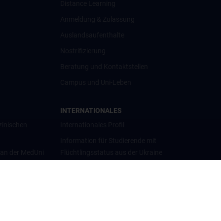
Distance Learning
Anmeldung & Zulassung
Auslandsaufenthalte
Nostrifizierung
Beratung und Kontaktstellen
Campus und Uni-Leben
INTERNATIONALES
zinischen
Internationales Profil
Information für Studierende mit
 an der MedUni
Flüchtlingsstatus aus der Ukraine
Universitätskooperationen und
Netzwerke
Internationale Kooperationen
Adjunct Professorships