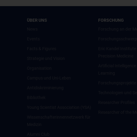
ÜBER UNS
FORSCHUNG
News
Forschung an der M
Events
Forschungsschwerp
Facts & Figures
Eric Kandel Institute
Precision Medicine
Strategie und Vision
Artificial Intelligen
Organisation
Learning
Campus und Uni-Leben
Forschungsprojekte
Antidiskriminierung
Technologien und Se
Bibliothek
Researcher Profiles
Young Scientist Association (YSA)
Researcher of the M
Wissenschafter­innennetzwerk für
Medizin
Alumni Club