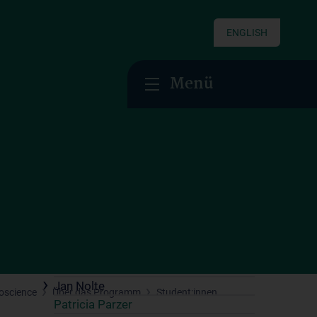
Florian Jaklin
Anselm Jorda
ENGLISH
Nikoletta Kardos-Török
Patric Kienast
Menü
Laura Klinger
Sebastian Klug
Vasiliki Kouri
Maša Kovačević
Paul Krumpöck
Georg Ladurner
Gregor Laengle
Niina Lehti Tauriala
Dimitrios Mariatos Metaxas
Kristina Mitrova
Kathryn Mykyten
Jan Nolte
oscience
Über das Programm
Student:innen
Patricia Parzer