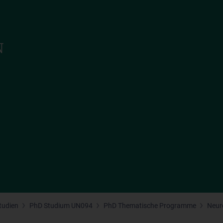
tudien
PhD Studium UN094
PhD Thematische Programme
Neur