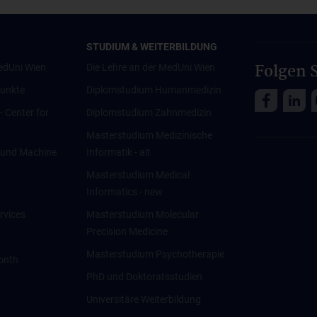
STUDIUM & WEITERBILDUNG
Folgen S
edUni Wien
Die Lehre an der MedUni Wien
unkte
Diplomstudium Humanmedizin
 - Center for
Diplomstudium Zahnmedizin
Masterstudium Medizinische
ce und Machine
Informatik - alt
Masterstudium Medical
Informatics - new
rvices
Masterstudium Molecular
Precision Medicine
Masterstudium Psychotherapie
onth
PhD und Doktoratsstudien
Universitäre Weiterbildung