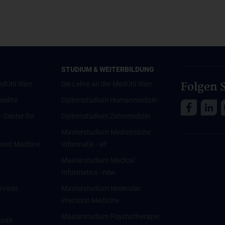
STUDIUM & WEITERBILDUNG
Folgen S
edUni Wien
Die Lehre an der MedUni Wien
unkte
Diplomstudium Humanmedizin
 - Center for
Diplomstudium Zahnmedizin
Masterstudium Medizinische
ce und Machine
Informatik - alt
Masterstudium Medical
Informatics - new
rvices
Masterstudium Molecular
Precision Medicine
Masterstudium Psychotherapie
onth