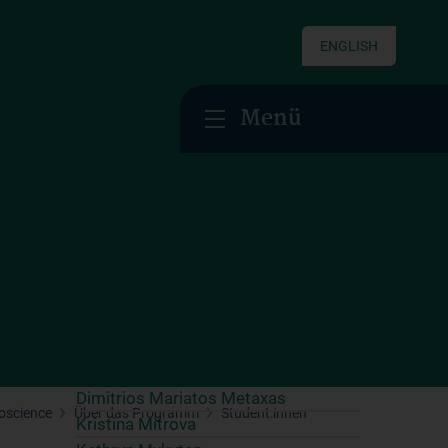
Darlene Alicia Hörle
Jennifer Huber
ENGLISH
Sergey Isaev
Florian Jaklin
Menü
Anselm Jorda
Nikoletta Kardos-Török
Patric Kienast
Laura Klinger
Sebastian Klug
Vasiliki Kouri
Maša Kovačević
Paul Krumpöck
Georg Ladurner
Gregor Laengle
Niina Lehti Tauriala
Dimitrios Mariatos Metaxas
oscience
Über das Programm
Student:innen
Kristina Mitrova