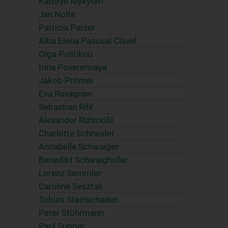
Kathryn Mykyten
Jan Nolte
Patricia Parzer
Alba Elena Pascual Clavel
Olga Politikou
Irina Poverennaya
Jakob Prömer
Eva Ravagnan
Sebastian Rihl
Alexander Rührnößl
Charlotte Schneider
Annabelle Schwaiger
Benedikt Schwaighofer
Lorenz Semmler
Caroline Sesztak
Tobias Steinschaden
Peter Stöhrmann
Paul Supper