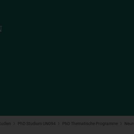
tudien
PhD Studium UN094
PhD Thematische Programme
Neur