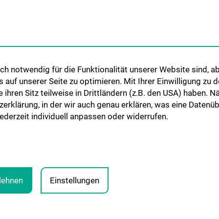
Internationale Kooperationen
Adjunct Professorships
Student & Staff Exchange
Das KPJ der MedUni Wien
h notwendig für die Funktionalität unserer Website sind, ab
Graduiertentraining
uf unserer Seite zu optimieren. Mit Ihrer Einwilligung zu
Dual Career
ie ihren Sitz teilweise in Drittländern (z.B. den USA) haben.
zerklärung, in der wir auch genau erklären, was eine Datenü
Trusted Reseach - Research
derzeit individuell anpassen oder widerrufen.
Security - Foreign Interference
UNESCO Lehrstuhl für Bioethik
MUVI
blehnen
Einstellungen
PRESSE
JOBS
MEDUNI SHOP
RECHTLICHES
CO