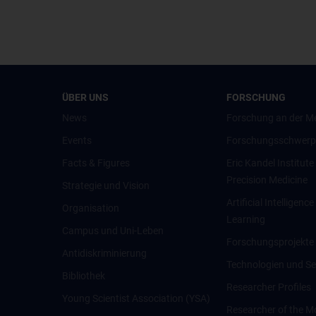
ÜBER UNS
FORSCHUNG
News
Forschung an der M
Events
Forschungsschwerp
Facts & Figures
Eric Kandel Institute
Precision Medicine
Strategie und Vision
Artificial Intelligen
Organisation
Learning
Campus und Uni-Leben
Forschungsprojekte
Antidiskriminierung
Technologien und Se
Bibliothek
Researcher Profiles
Young Scientist Association (YSA)
Researcher of the M