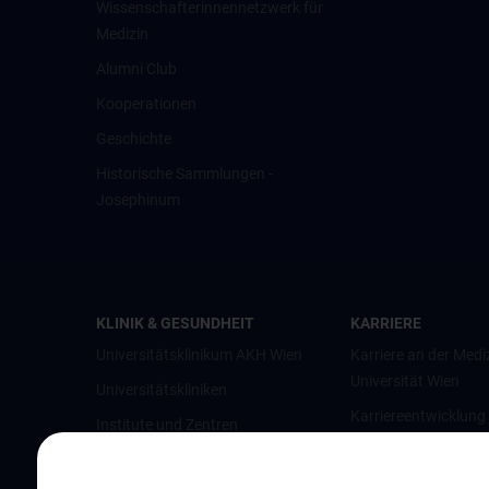
Wissenschafter­innennetzwerk für
Medizin
Alumni Club
Kooperationen
Geschichte
Historische Sammlungen -
Josephinum
KLINIK & GESUNDHEIT
KARRIERE
Universitätsklinikum AKH Wien
Karriere an der Medi
Universität Wien
Universitätskliniken
Karriereentwicklung
Institute und Zentren
Wien
Ambulanzen & Services
Offene Stellen