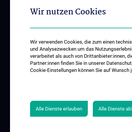
Gesundheits-Services
Wir nutzen Cookies
Good health and well-being
Mediziner:innen kontra Rauchen
MedUni Wien-Tipp: Richtiges
Händewaschen
Wir verwenden Cookies, die zum einen technisc
#expertcheck
und Analysezwecken um das Nutzungserlebnis a
verarbeitet als auch von Drittanbieter:innen, d
Partner:innen finden Sie in unserer Datenschut
Cookie-Einstellungen können Sie auf Wunsch je
Alle Dienste erlauben
Alle Dienste a
© 2026 Medizinische Universität Wien