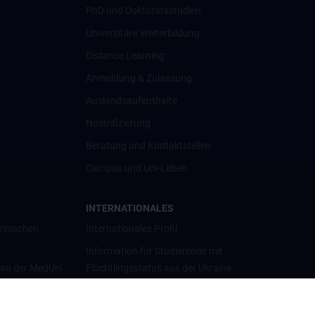
PhD und Doktoratsstudien
Universitäre Weiterbildung
Distance Learning
Anmeldung & Zulassung
Auslandsaufenthalte
Nostrifizierung
Beratung und Kontaktstellen
Campus und Uni-Leben
INTERNATIONALES
zinischen
Internationales Profil
Information für Studierende mit
 an der MedUni
Flüchtlingsstatus aus der Ukraine
Universitätskooperationen und
Netzwerke