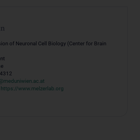
in
ion of Neuronal Cell Biology (Center for Brain
nt
se
34312
ri@meduniwien.ac.at
:
https://www.melzerlab.org