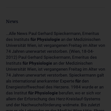
News
...Alle News Paul Gerhard Spieckermann, Emeritus
des Instituts
für
Physiologie
an der Medizinischen
Universität Wien, ist vergangenen Freitag im Alter von
74 Jahren unerwartet verstorben. (Wien, 18-04-
2012) Paul Gerhard Spieckermann, Emeritus des
Instituts
für
Physiologie
an der Medizinischen
Universität Wien, ist vergangenen Freitag im Alter von
74 Jahren unerwartet verstorben. Spieckermann galt
als international anerkannter Experte
für
den
Energiestoffwechsel des Herzens. 1984 wurde er an
das Institut
für
Physiologie
berufen, wo er sich vor
allem der Erforschung des Herz-Kreislauf-Systems
und der Nachwuchsförderung widmete. Bis zuletzt
war er als Lehrender an der MedUni Wien tätig. Share