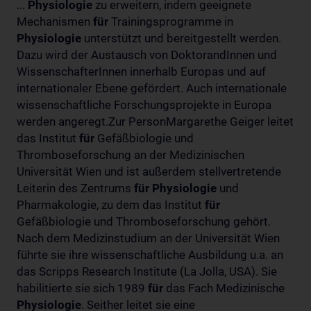
...
Physiologie
zu erweitern, indem geeignete
Mechanismen
für
Trainingsprogramme in
Physiologie
unterstützt und bereitgestellt werden.
Dazu wird der Austausch von DoktorandInnen und
WissenschafterInnen innerhalb Europas und auf
internationaler Ebene gefördert. Auch internationale
wissenschaftliche Forschungsprojekte in Europa
werden angeregt.Zur PersonMargarethe Geiger leitet
das Institut
für
Gefäßbiologie und
Thromboseforschung an der Medizinischen
Universität Wien und ist außerdem stellvertretende
Leiterin des Zentrums
für
Physiologie
und
Pharmakologie, zu dem das Institut
für
Gefäßbiologie und Thromboseforschung gehört.
Nach dem Medizinstudium an der Universität Wien
führte sie ihre wissenschaftliche Ausbildung u.a. an
das Scripps Research Institute (La Jolla, USA). Sie
habilitierte sie sich 1989
für
das Fach Medizinische
Physiologie
. Seither leitet sie eine