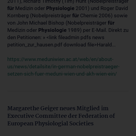
2011), Richard Timothy (Tim) Hunt (Nobelpreisträger
für
Medizin oder
Physiologie
2001) und Roger David
Kornberg (Nobelpreisträger
für
Chemie 2006) sowie
von John Michael Bishop (Nobelpreisträger
für
Medizin oder
Physiologie
1989) per E-Mail. Direkt zu
den Petitionen: » <link fileadmin pdfs news
petition_zur_hausen.pdf download file>Harald...
https://www.meduniwien.ac.at/web/en/about-
us/news/detailsite/in-german-nobelpreistraeger-
setzen-sich-fuer-meduni-wien-und-akh-wien-ein/
Margarethe Geiger neues Mitglied im
Executive Committee der Federation of
European Physiologial Societies