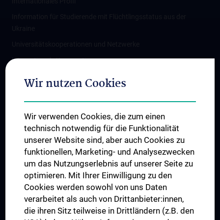
Internationales Profil
Information für Studierende mit Flüchtlingsstatus aus der
Ukraine
Universitätskooperationen und Netzwerke
Internationale Kooperationen
Adjunct Professorships
Wir nutzen Cookies
Student & Staff Exchange
Das KPJ der MedUni Wien
Wir verwenden Cookies, die zum einen
Graduiertentraining
technisch notwendig für die Funktionalität
Dual Career
unserer Website sind, aber auch Cookies zu
funktionellen, Marketing- und Analysezwecken
Trusted Reseach - Research Security - Foreign Interference
um das Nutzungserlebnis auf unserer Seite zu
UNESCO Lehrstuhl für Bioethik
optimieren. Mit Ihrer Einwilligung zu den
MUVI
Cookies werden sowohl von uns Daten
verarbeitet als auch von Drittanbieter:innen,
die ihren Sitz teilweise in Drittländern (z.B. den