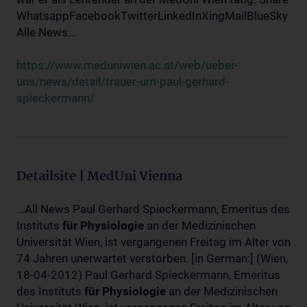
WhatsappFacebookTwitterLinkedInXingMailBlueSky
Alle News...
https://www.meduniwien.ac.at/web/ueber-
uns/news/detail/trauer-um-paul-gerhard-
spieckermann/
Detailsite | MedUni Vienna
...All News Paul Gerhard Spieckermann, Emeritus des
Instituts
für
Physiologie
an der Medizinischen
Universität Wien, ist vergangenen Freitag im Alter von
74 Jahren unerwartet verstorben. [in German:] (Wien,
18-04-2012) Paul Gerhard Spieckermann, Emeritus
des Instituts
für
Physiologie
an der Medizinischen