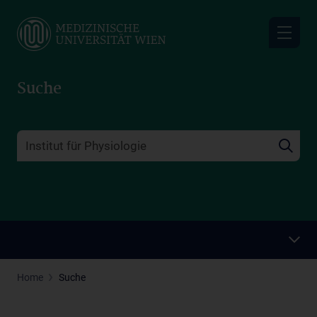
Skip
to
main
content
Suche
Home
Suche