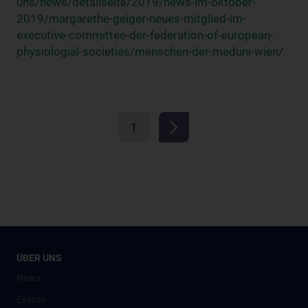
uns/news/detailseite/2019/news-im-oktober-
2019/margarethe-geiger-neues-mitglied-im-
executive-committee-der-federation-of-european-
physiologial-societies/menschen-der-meduni-wien/
1
ÜBER UNS
News
Events