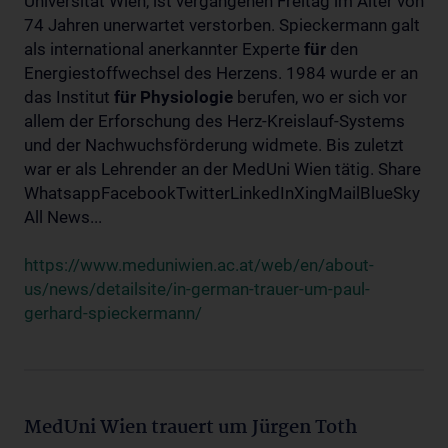
Universität Wien, ist vergangenen Freitag im Alter von
74 Jahren unerwartet verstorben. Spieckermann galt
als international anerkannter Experte
für
den
Energiestoffwechsel des Herzens. 1984 wurde er an
das Institut
für
Physiologie
berufen, wo er sich vor
allem der Erforschung des Herz-Kreislauf-Systems
und der Nachwuchsförderung widmete. Bis zuletzt
war er als Lehrender an der MedUni Wien tätig. Share
WhatsappFacebookTwitterLinkedInXingMailBlueSky
All News...
https://www.meduniwien.ac.at/web/en/about-
us/news/detailsite/in-german-trauer-um-paul-
gerhard-spieckermann/
MedUni Wien trauert um Jürgen Toth