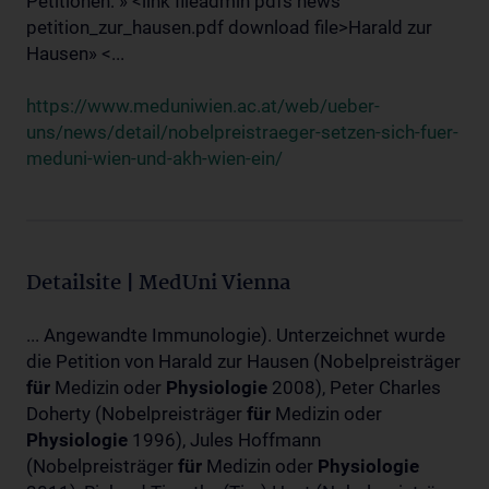
Petitionen: » <link fileadmin pdfs news
petition_zur_hausen.pdf download file>Harald zur
Hausen» <...
https://www.meduniwien.ac.at/web/ueber-
uns/news/detail/nobelpreistraeger-setzen-sich-fuer-
meduni-wien-und-akh-wien-ein/
Detailsite | MedUni Vienna
... Angewandte Immunologie). Unterzeichnet wurde
die Petition von Harald zur Hausen (Nobelpreisträger
für
Medizin oder
Physiologie
2008), Peter Charles
Doherty (Nobelpreisträger
für
Medizin oder
Physiologie
1996), Jules Hoffmann
(Nobelpreisträger
für
Medizin oder
Physiologie