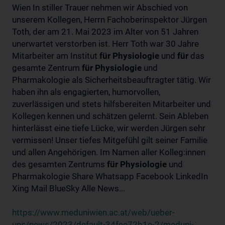
Wien In stiller Trauer nehmen wir Abschied von
unserem Kollegen, Herrn Fachoberinspektor Jürgen
Toth, der am 21. Mai 2023 im Alter von 51 Jahren
unerwartet verstorben ist. Herr Toth war 30 Jahre
Mitarbeiter am Institut
für
Physiologie
und
für
das
gesamte Zentrum
für
Physiologie
und
Pharmakologie als Sicherheitsbeauftragter tätig. Wir
haben ihn als engagierten, humorvollen,
zuverlässigen und stets hilfsbereiten Mitarbeiter und
Kollegen kennen und schätzen gelernt. Sein Ableben
hinterlässt eine tiefe Lücke, wir werden Jürgen sehr
vermissen! Unser tiefes Mitgefühl gilt seiner Familie
und allen Angehörigen. Im Namen aller Kolleg:innen
des gesamten Zentrums
für
Physiologie
und
Pharmakologie Share Whatsapp Facebook LinkedIn
Xing Mail BlueSky Alle News...
https://www.meduniwien.ac.at/web/ueber-
uns/news/2023/default-34fee72b1e-2/meduni-