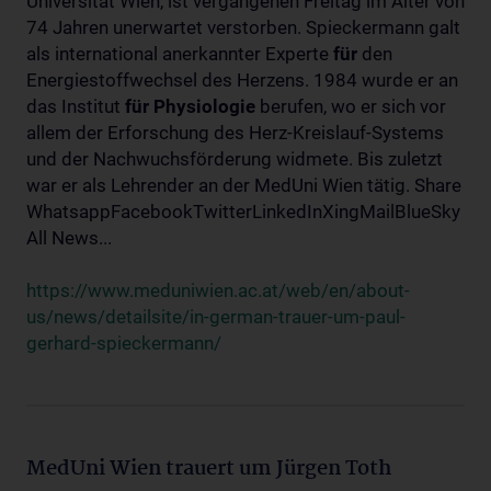
Universität Wien, ist vergangenen Freitag im Alter von
74 Jahren unerwartet verstorben. Spieckermann galt
als international anerkannter Experte
für
den
Energiestoffwechsel des Herzens. 1984 wurde er an
das Institut
für
Physiologie
berufen, wo er sich vor
allem der Erforschung des Herz-Kreislauf-Systems
und der Nachwuchsförderung widmete. Bis zuletzt
war er als Lehrender an der MedUni Wien tätig. Share
WhatsappFacebookTwitterLinkedInXingMailBlueSky
All News...
https://www.meduniwien.ac.at/web/en/about-
us/news/detailsite/in-german-trauer-um-paul-
gerhard-spieckermann/
MedUni Wien trauert um Jürgen Toth