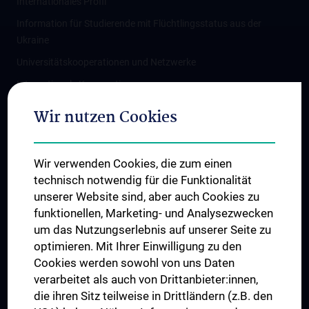
Internationales Profil
Information für Studierende mit Flüchtlingsstatus aus der
Ukraine
Universitätskooperationen und Netzwerke
Internationale Kooperationen
Adjunct Professorships
Wir nutzen Cookies
Student & Staff Exchange
Das KPJ der MedUni Wien
Wir verwenden Cookies, die zum einen
Graduiertentraining
technisch notwendig für die Funktionalität
Dual Career
unserer Website sind, aber auch Cookies zu
funktionellen, Marketing- und Analysezwecken
Trusted Reseach - Research Security - Foreign Interference
um das Nutzungserlebnis auf unserer Seite zu
UNESCO Lehrstuhl für Bioethik
optimieren. Mit Ihrer Einwilligung zu den
MUVI
Cookies werden sowohl von uns Daten
verarbeitet als auch von Drittanbieter:innen,
die ihren Sitz teilweise in Drittländern (z.B. den