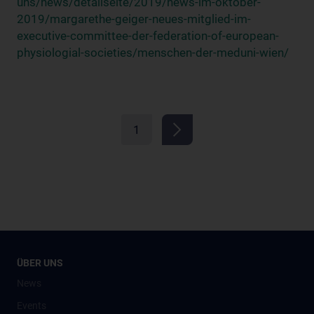
uns/news/detailseite/2019/news-im-oktober-
2019/margarethe-geiger-neues-mitglied-im-
executive-committee-der-federation-of-european-
physiologial-societies/menschen-der-meduni-wien/
1
ÜBER UNS
News
Events