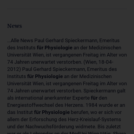
News
...Alle News Paul Gerhard Spieckermann, Emeritus
des Instituts
für
Physiologie
an der Medizinischen
Universität Wien, ist vergangenen Freitag im Alter von
74 Jahren unerwartet verstorben. (Wien, 18-04-
2012) Paul Gerhard Spieckermann, Emeritus des
Instituts
für
Physiologie
an der Medizinischen
Universität Wien, ist vergangenen Freitag im Alter von
74 Jahren unerwartet verstorben. Spieckermann galt
als international anerkannter Experte
für
den
Energiestoffwechsel des Herzens. 1984 wurde er an
das Institut
für
Physiologie
berufen, wo er sich vor
allem der Erforschung des Herz-Kreislauf-Systems
und der Nachwuchsförderung widmete. Bis zuletzt
war er als Lehrender an der MedUni Wien tätig. Share