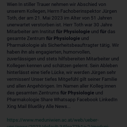
Wien In stiller Trauer nehmen wir Abschied von
unserem Kollegen, Herrn Fachoberinspektor Jürgen
Toth, der am 21. Mai 2023 im Alter von 51 Jahren
unerwartet verstorben ist. Herr Toth war 30 Jahre
Mitarbeiter am Institut
für
Physiologie
und
für
das
gesamte Zentrum
für
Physiologie
und
Pharmakologie als Sicherheitsbeauftragter tätig. Wir
haben ihn als engagierten, humorvollen,
zuverlässigen und stets hilfsbereiten Mitarbeiter und
Kollegen kennen und schätzen gelernt. Sein Ableben
hinterlässt eine tiefe Lücke, wir werden Jürgen sehr
vermissen! Unser tiefes Mitgefühl gilt seiner Familie
und allen Angehörigen. Im Namen aller Kolleg:innen
des gesamten Zentrums
für
Physiologie
und
Pharmakologie Share Whatsapp Facebook LinkedIn
Xing Mail BlueSky Alle News...
https://www.meduniwien.ac.at/web/ueber-
uns/news/2023/default-34fee72b1e-2/meduni-