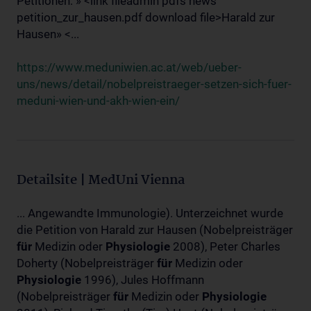
Petitionen: » <link fileadmin pdfs news
petition_zur_hausen.pdf download file>Harald zur
Hausen» <...
https://www.meduniwien.ac.at/web/ueber-
uns/news/detail/nobelpreistraeger-setzen-sich-fuer-
meduni-wien-und-akh-wien-ein/
Detailsite | MedUni Vienna
... Angewandte Immunologie). Unterzeichnet wurde
die Petition von Harald zur Hausen (Nobelpreisträger
für
Medizin oder
Physiologie
2008), Peter Charles
Doherty (Nobelpreisträger
für
Medizin oder
Physiologie
1996), Jules Hoffmann
(Nobelpreisträger
für
Medizin oder
Physiologie