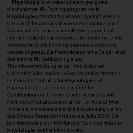
...
Physiologie
zu erweitern, indem geeignete
Mechanismen
für
Trainingsprogramme in
Physiologie
unterstützt und bereitgestellt werden.
Dazu wird der Austausch von DoktorandInnen und
WissenschafterInnen innerhalb Europas und auf
internationaler Ebene gefördert. Auch internationale
wissenschaftliche Forschungsprojekte in Europa
werden angeregt.Zur PersonMargarethe Geiger leitet
das Institut
für
Gefäßbiologie und
Thromboseforschung an der Medizinischen
Universität Wien und ist außerdem stellvertretende
Leiterin des Zentrums
für
Physiologie
und
Pharmakologie, zu dem das Institut
für
Gefäßbiologie und Thromboseforschung gehört.
Nach dem Medizinstudium an der Universität Wien
führte sie ihre wissenschaftliche Ausbildung u.a. an
das Scripps Research Institute (La Jolla, USA). Sie
habilitierte sie sich 1989
für
das Fach Medizinische
Physiologie
. Seither leitet sie eine