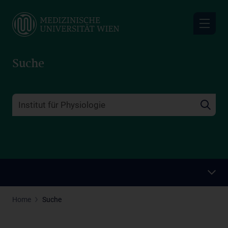
Skip
to
main
content
Suche
Home
Suche