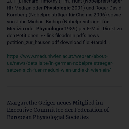
2011), Richard Timothy (Tim) Hunt (Nobelpreisträger
für
Medizin oder
Physiologie
2001) und Roger David
Kornberg (Nobelpreisträger
für
Chemie 2006) sowie
von John Michael Bishop (Nobelpreisträger
für
Medizin oder
Physiologie
1989) per E-Mail. Direkt zu
den Petitionen: » <link fileadmin pdfs news
petition_zur_hausen.pdf download file>Harald...
https://www.meduniwien.ac.at/web/en/about-
us/news/detailsite/in-german-nobelpreistraeger-
setzen-sich-fuer-meduni-wien-und-akh-wien-ein/
Margarethe Geiger neues Mitglied im
Executive Committee der Federation of
European Physiologial Societies