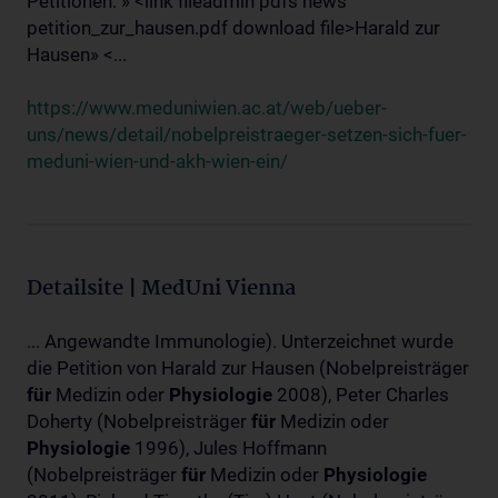
Petitionen: » <link fileadmin pdfs news
petition_zur_hausen.pdf download file>Harald zur
Hausen» <...
https://www.meduniwien.ac.at/web/ueber-
uns/news/detail/nobelpreistraeger-setzen-sich-fuer-
meduni-wien-und-akh-wien-ein/
Detailsite | MedUni Vienna
... Angewandte Immunologie). Unterzeichnet wurde
die Petition von Harald zur Hausen (Nobelpreisträger
für
Medizin oder
Physiologie
2008), Peter Charles
Doherty (Nobelpreisträger
für
Medizin oder
Physiologie
1996), Jules Hoffmann
(Nobelpreisträger
für
Medizin oder
Physiologie