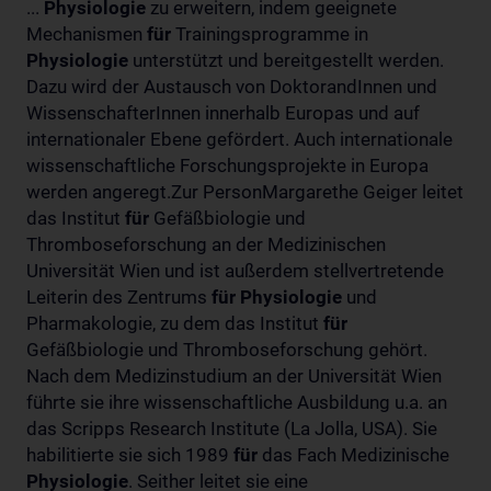
...
Physiologie
zu erweitern, indem geeignete
Mechanismen
für
Trainingsprogramme in
Physiologie
unterstützt und bereitgestellt werden.
Dazu wird der Austausch von DoktorandInnen und
WissenschafterInnen innerhalb Europas und auf
internationaler Ebene gefördert. Auch internationale
wissenschaftliche Forschungsprojekte in Europa
werden angeregt.Zur PersonMargarethe Geiger leitet
das Institut
für
Gefäßbiologie und
Thromboseforschung an der Medizinischen
Universität Wien und ist außerdem stellvertretende
Leiterin des Zentrums
für
Physiologie
und
Pharmakologie, zu dem das Institut
für
Gefäßbiologie und Thromboseforschung gehört.
Nach dem Medizinstudium an der Universität Wien
führte sie ihre wissenschaftliche Ausbildung u.a. an
das Scripps Research Institute (La Jolla, USA). Sie
habilitierte sie sich 1989
für
das Fach Medizinische
Physiologie
. Seither leitet sie eine