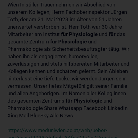
Wien In stiller Trauer nehmen wir Abschied von
unserem Kollegen, Herrn Fachoberinspektor Jürgen
Toth, der am 21. Mai 2023 im Alter von 51 Jahren
unerwartet verstorben ist. Herr Toth war 30 Jahre
Mitarbeiter am Institut
für
Physiologie
und
für
das
gesamte Zentrum
für
Physiologie
und
Pharmakologie als Sicherheitsbeauftragter tätig. Wir
haben ihn als engagierten, humorvollen,
zuverlässigen und stets hilfsbereiten Mitarbeiter und
Kollegen kennen und schätzen gelernt. Sein Ableben
hinterlässt eine tiefe Lücke, wir werden Jürgen sehr
vermissen! Unser tiefes Mitgefühl gilt seiner Familie
und allen Angehörigen. Im Namen aller Kolleg:innen
des gesamten Zentrums
für
Physiologie
und
Pharmakologie Share Whatsapp Facebook LinkedIn
Xing Mail BlueSky Alle News...
https://www.meduniwien.ac.at/web/ueber-
uns/news/2023/default-34fee72b1e-2/meduni-