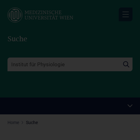
Skip
to
main
content
Suche
Home
Suche