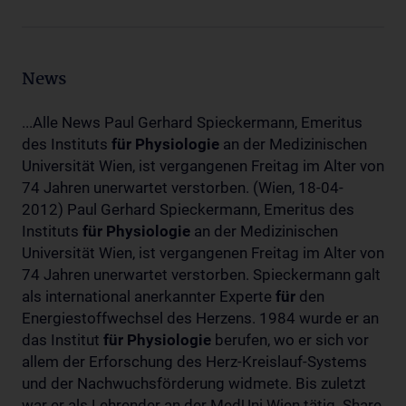
News
...Alle News Paul Gerhard Spieckermann, Emeritus
des Instituts
für
Physiologie
an der Medizinischen
Universität Wien, ist vergangenen Freitag im Alter von
74 Jahren unerwartet verstorben. (Wien, 18-04-
2012) Paul Gerhard Spieckermann, Emeritus des
Instituts
für
Physiologie
an der Medizinischen
Universität Wien, ist vergangenen Freitag im Alter von
74 Jahren unerwartet verstorben. Spieckermann galt
als international anerkannter Experte
für
den
Energiestoffwechsel des Herzens. 1984 wurde er an
das Institut
für
Physiologie
berufen, wo er sich vor
allem der Erforschung des Herz-Kreislauf-Systems
und der Nachwuchsförderung widmete. Bis zuletzt
war er als Lehrender an der MedUni Wien tätig. Share