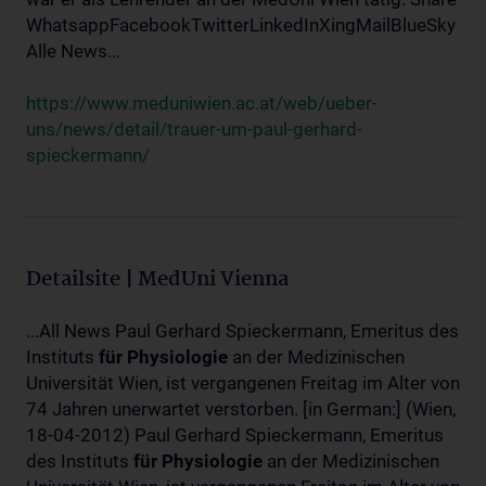
WhatsappFacebookTwitterLinkedInXingMailBlueSky
Alle News...
https://www.meduniwien.ac.at/web/ueber-
uns/news/detail/trauer-um-paul-gerhard-
spieckermann/
Detailsite | MedUni Vienna
...All News Paul Gerhard Spieckermann, Emeritus des
Instituts
für
Physiologie
an der Medizinischen
Universität Wien, ist vergangenen Freitag im Alter von
74 Jahren unerwartet verstorben. [in German:] (Wien,
18-04-2012) Paul Gerhard Spieckermann, Emeritus
des Instituts
für
Physiologie
an der Medizinischen