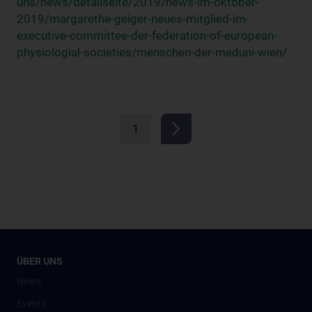
uns/news/detailseite/2019/news-im-oktober-
2019/margarethe-geiger-neues-mitglied-im-
executive-committee-der-federation-of-european-
physiologial-societies/menschen-der-meduni-wien/
1
ÜBER UNS
News
Events