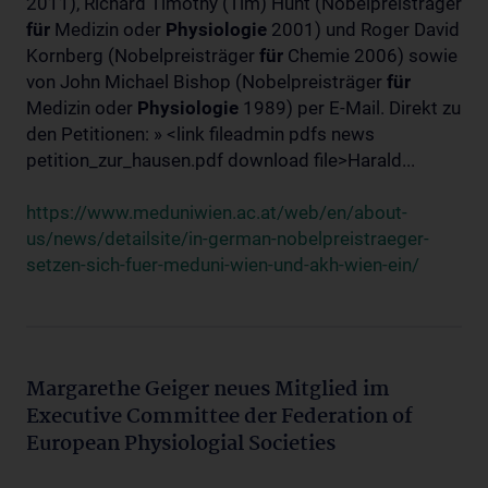
2011), Richard Timothy (Tim) Hunt (Nobelpreisträger
für
Medizin oder
Physiologie
2001) und Roger David
Kornberg (Nobelpreisträger
für
Chemie 2006) sowie
von John Michael Bishop (Nobelpreisträger
für
Medizin oder
Physiologie
1989) per E-Mail. Direkt zu
den Petitionen: » <link fileadmin pdfs news
petition_zur_hausen.pdf download file>Harald...
https://www.meduniwien.ac.at/web/en/about-
us/news/detailsite/in-german-nobelpreistraeger-
setzen-sich-fuer-meduni-wien-und-akh-wien-ein/
Margarethe Geiger neues Mitglied im
Executive Committee der Federation of
European Physiologial Societies