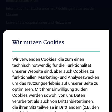
Internationales Profil
Information für Studierende mit Flüchtlingsstatus aus der
Ukraine
Universitätskooperationen und Netzwerke
Internationale Kooperationen
Adjunct Professorships
Wir nutzen Cookies
Student & Staff Exchange
Das KPJ der MedUni Wien
Wir verwenden Cookies, die zum einen
Graduiertentraining
technisch notwendig für die Funktionalität
Dual Career
unserer Website sind, aber auch Cookies zu
funktionellen, Marketing- und Analysezwecken
Trusted Reseach - Research Security - Foreign Interference
um das Nutzungserlebnis auf unserer Seite zu
UNESCO Lehrstuhl für Bioethik
optimieren. Mit Ihrer Einwilligung zu den
MUVI
Cookies werden sowohl von uns Daten
verarbeitet als auch von Drittanbieter:innen,
die ihren Sitz teilweise in Drittländern (z.B. den