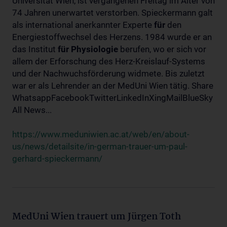
Universität Wien, ist vergangenen Freitag im Alter von
74 Jahren unerwartet verstorben. Spieckermann galt
als international anerkannter Experte
für
den
Energiestoffwechsel des Herzens. 1984 wurde er an
das Institut
für
Physiologie
berufen, wo er sich vor
allem der Erforschung des Herz-Kreislauf-Systems
und der Nachwuchsförderung widmete. Bis zuletzt
war er als Lehrender an der MedUni Wien tätig. Share
WhatsappFacebookTwitterLinkedInXingMailBlueSky
All News...
https://www.meduniwien.ac.at/web/en/about-
us/news/detailsite/in-german-trauer-um-paul-
gerhard-spieckermann/
MedUni Wien trauert um Jürgen Toth