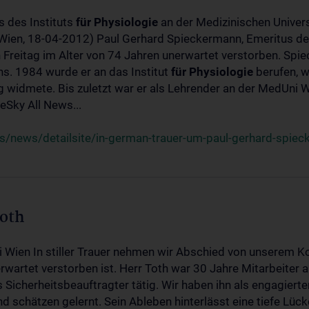
s des Instituts
für
Physiologie
an der Medizinischen Univers
(Wien, 18-04-2012) Paul Gerhard Spieckermann, Emeritus de
 Freitag im Alter von 74 Jahren unerwartet verstorben. Spie
s. 1984 wurde er an das Institut
für
Physiologie
berufen, w
idmete. Bis zuletzt war er als Lehrender an der MedUni Wi
Sky All News...
/news/detailsite/in-german-trauer-um-paul-gerhard-spie
Toth
i Wien In stiller Trauer nehmen wir Abschied von unserem K
wartet verstorben ist. Herr Toth war 30 Jahre Mitarbeiter a
Sicherheitsbeauftragter tätig. Wir haben ihn als engagierte
nd schätzen gelernt. Sein Ableben hinterlässt eine tiefe Lüc