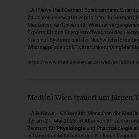
...All News Paul Gerhard Spieckermann, Emeritu
74 Jahren unerwartet verstorben. [in German:] 
Medizinischen Universität Wien, ist vergangenen
Experte
für
den Energiestoffwechsel des Herzen
Kreislauf-Systems und der Nachwuchsförderung w
WhatsappFacebookTwitterLinkedInXingMailBlue
https://www.meduniwien.ac.at/web/en/about-us
MedUni Wien trauert um Jürgen 
...Alle News – Universität, Menschen der MedUn
der am 21. Mai 2023 im Alter von 51 Jahren uner
Zentrum
für
Physiologie
und Pharmakologie als 
hilfsbereiten Mitarbeiter und Kollegen kennen u