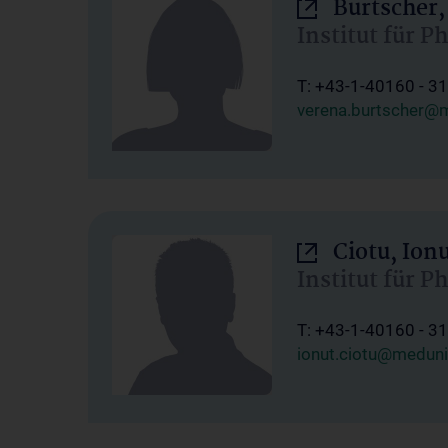
Burtscher,
Institut für P
T: +43-1-40160 - 3
verena.burtscher@m
Ciotu, Ion
Institut für P
T: +43-1-40160 - 3
ionut.ciotu@meduni