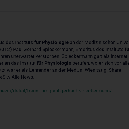
us des Instituts
für
Physiologie
an der Medizinischen Univer
-2012) Paul Gerhard Spieckermann, Emeritus des Instituts
fü
ahren unerwartet verstorben. Spieckermann galt als interna
r an das Institut
für
Physiologie
berufen, wo er sich vor a
t war er als Lehrender an der MedUni Wien tätig. Share
Sky Alle News...
news/detail/trauer-um-paul-gerhard-spieckermann/