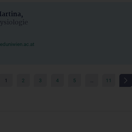
artina,
hysiologie
duniwien.ac.at
1
2
3
4
5
…
11