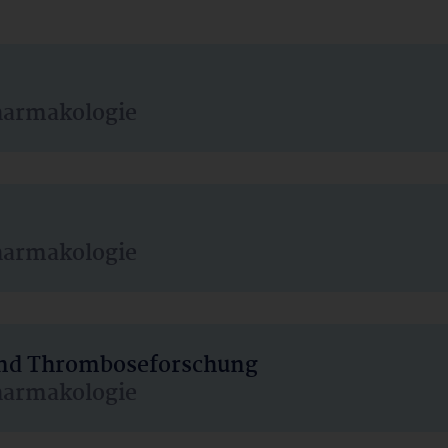
harmakologie
harmakologie
 und Thromboseforschung
harmakologie