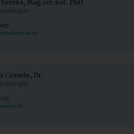
 Verena, Mag.rer.nat. PhD
hysiologie
1432
eduniwien.ac.at
ut Cosmin, Dr.
hysiologie
1105
wien.ac.at