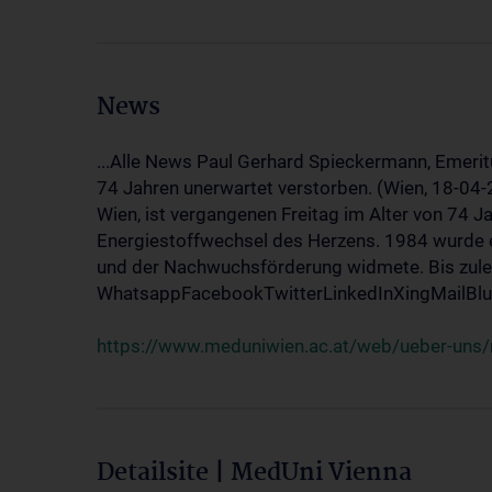
News
...Alle News Paul Gerhard Spieckermann, Emerit
74 Jahren unerwartet verstorben. (Wien, 18-04
Wien, ist vergangenen Freitag im Alter von 74 J
Energiestoffwechsel des Herzens. 1984 wurde e
und der Nachwuchsförderung widmete. Bis zuletz
WhatsappFacebookTwitterLinkedInXingMailBlue
https://www.meduniwien.ac.at/web/ueber-uns/
Detailsite | MedUni Vienna