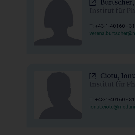
Burtscher,
Institut für P
T: +43-1-40160 - 3
verena.burtscher@m
Ciotu, Ion
Institut für P
T: +43-1-40160 - 3
ionut.ciotu@meduni