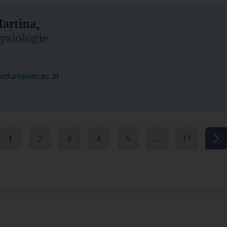
artina,
hysiologie
duniwien.ac.at
1
2
3
4
5
…
11