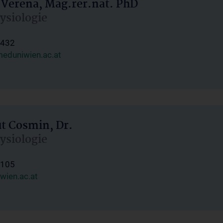
 Verena, Mag.rer.nat. PhD
hysiologie
1432
eduniwien.ac.at
ut Cosmin, Dr.
hysiologie
1105
wien.ac.at