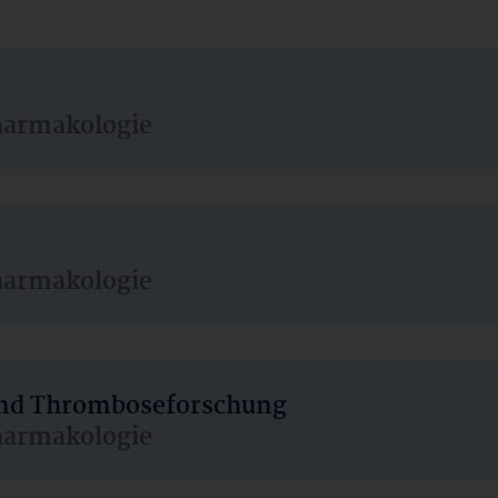
harmakologie
harmakologie
 und Thromboseforschung
harmakologie