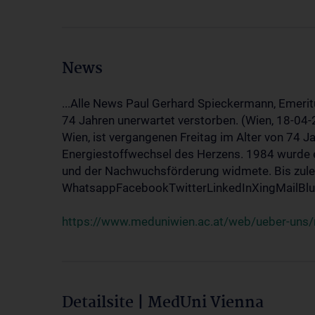
News
...Alle News Paul Gerhard Spieckermann, Emerit
74 Jahren unerwartet verstorben. (Wien, 18-04
Wien, ist vergangenen Freitag im Alter von 74 J
Energiestoffwechsel des Herzens. 1984 wurde e
und der Nachwuchsförderung widmete. Bis zuletz
WhatsappFacebookTwitterLinkedInXingMailBlue
https://www.meduniwien.ac.at/web/ueber-uns/
Detailsite | MedUni Vienna