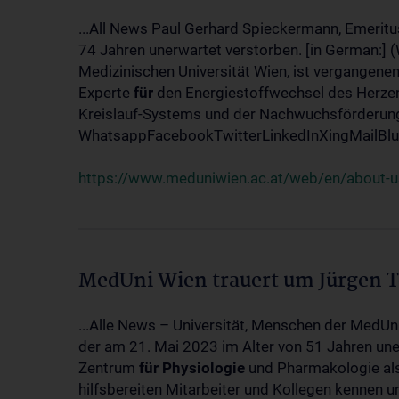
...All News Paul Gerhard Spieckermann, Emeritu
74 Jahren unerwartet verstorben. [in German:] 
Medizinischen Universität Wien, ist vergangenen
Experte
für
den Energiestoffwechsel des Herzen
Kreislauf-Systems und der Nachwuchsförderung w
WhatsappFacebookTwitterLinkedInXingMailBlue
https://www.meduniwien.ac.at/web/en/about-us
MedUni Wien trauert um Jürgen 
...Alle News – Universität, Menschen der MedUn
der am 21. Mai 2023 im Alter von 51 Jahren uner
Zentrum
für
Physiologie
und Pharmakologie als 
hilfsbereiten Mitarbeiter und Kollegen kennen u