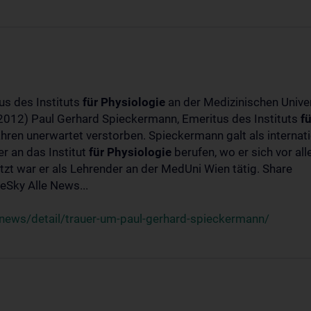
us des Instituts
für
Physiologie
an der Medizinischen Univer
-2012) Paul Gerhard Spieckermann, Emeritus des Instituts
fü
ahren unerwartet verstorben. Spieckermann galt als interna
r an das Institut
für
Physiologie
berufen, wo er sich vor a
t war er als Lehrender an der MedUni Wien tätig. Share
Sky Alle News...
news/detail/trauer-um-paul-gerhard-spieckermann/