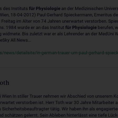
s des Instituts
für
Physiologie
an der Medizinischen Univers
(Wien, 18-04-2012) Paul Gerhard Spieckermann, Emeritus de
 Freitag im Alter von 74 Jahren unerwartet verstorben. Spie
s. 1984 wurde er an das Institut
für
Physiologie
berufen, w
idmete. Bis zuletzt war er als Lehrender an der MedUni Wi
Sky All News...
/news/detailsite/in-german-trauer-um-paul-gerhard-spie
Toth
i Wien In stiller Trauer nehmen wir Abschied von unserem K
wartet verstorben ist. Herr Toth war 30 Jahre Mitarbeiter a
Sicherheitsbeauftragter tätig. Wir haben ihn als engagierte
nd schätzen gelernt. Sein Ableben hinterlässt eine tiefe Lüc