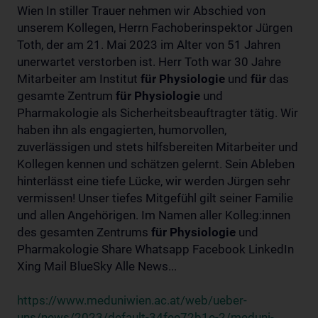
Wien In stiller Trauer nehmen wir Abschied von
unserem Kollegen, Herrn Fachoberinspektor Jürgen
Toth, der am 21. Mai 2023 im Alter von 51 Jahren
unerwartet verstorben ist. Herr Toth war 30 Jahre
Mitarbeiter am Institut
für
Physiologie
und
für
das
gesamte Zentrum
für
Physiologie
und
Pharmakologie als Sicherheitsbeauftragter tätig. Wir
haben ihn als engagierten, humorvollen,
zuverlässigen und stets hilfsbereiten Mitarbeiter und
Kollegen kennen und schätzen gelernt. Sein Ableben
hinterlässt eine tiefe Lücke, wir werden Jürgen sehr
vermissen! Unser tiefes Mitgefühl gilt seiner Familie
und allen Angehörigen. Im Namen aller Kolleg:innen
des gesamten Zentrums
für
Physiologie
und
Pharmakologie Share Whatsapp Facebook LinkedIn
Xing Mail BlueSky Alle News...
https://www.meduniwien.ac.at/web/ueber-
uns/news/2023/default-34fee72b1e-2/meduni-