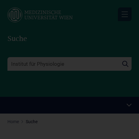
Skip
to
main
content
Suche
Home
Suche