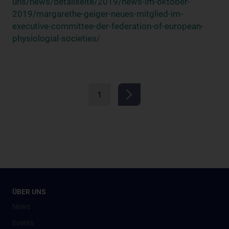
uns/news/detailseite/2019/news-im-oktober-
2019/margarethe-geiger-neues-mitglied-im-
executive-committee-der-federation-of-european-
physiologial-societies/
1
ÜBER UNS
News
Events