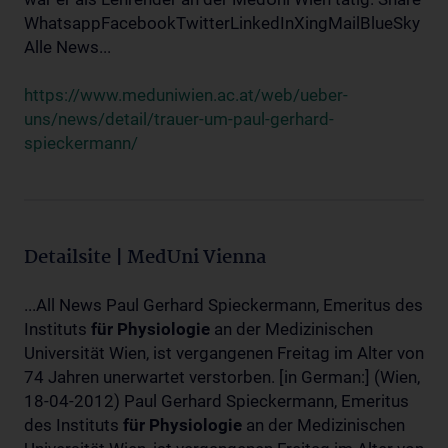
WhatsappFacebookTwitterLinkedInXingMailBlueSky
Alle News...
https://www.meduniwien.ac.at/web/ueber-
uns/news/detail/trauer-um-paul-gerhard-
spieckermann/
Detailsite | MedUni Vienna
...All News Paul Gerhard Spieckermann, Emeritus des
Instituts
für
Physiologie
an der Medizinischen
Universität Wien, ist vergangenen Freitag im Alter von
74 Jahren unerwartet verstorben. [in German:] (Wien,
18-04-2012) Paul Gerhard Spieckermann, Emeritus
des Instituts
für
Physiologie
an der Medizinischen