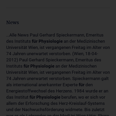
News
...Alle News Paul Gerhard Spieckermann, Emeritus
des Instituts
für
Physiologie
an der Medizinischen
Universität Wien, ist vergangenen Freitag im Alter von
74 Jahren unerwartet verstorben. (Wien, 18-04-
2012) Paul Gerhard Spieckermann, Emeritus des
Instituts
für
Physiologie
an der Medizinischen
Universität Wien, ist vergangenen Freitag im Alter von
74 Jahren unerwartet verstorben. Spieckermann galt
als international anerkannter Experte
für
den
Energiestoffwechsel des Herzens. 1984 wurde er an
das Institut
für
Physiologie
berufen, wo er sich vor
allem der Erforschung des Herz-Kreislauf-Systems
und der Nachwuchsförderung widmete. Bis zuletzt
war er als Lehrender an der MedUni Wien tätig. Share