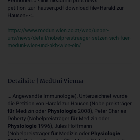
Petitionen: » <link fileadmin pdfs news
petition_zur_hausen.pdf download file>Harald zur
Hausen» <...
https://www.meduniwien.ac.at/web/ueber-
uns/news/detail/nobelpreistraeger-setzen-sich-fuer-
meduni-wien-und-akh-wien-ein/
Detailsite | MedUni Vienna
... Angewandte Immunologie). Unterzeichnet wurde
die Petition von Harald zur Hausen (Nobelpreisträger
für
Medizin oder
Physiologie
2008), Peter Charles
Doherty (Nobelpreisträger
für
Medizin oder
Physiologie
1996), Jules Hoffmann
(Nobelpreisträger
für
Medizin oder
Physiologie