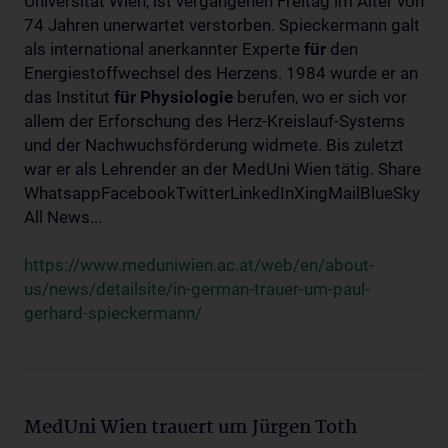
Universität Wien, ist vergangenen Freitag im Alter von
74 Jahren unerwartet verstorben. Spieckermann galt
als international anerkannter Experte
für
den
Energiestoffwechsel des Herzens. 1984 wurde er an
das Institut
für
Physiologie
berufen, wo er sich vor
allem der Erforschung des Herz-Kreislauf-Systems
und der Nachwuchsförderung widmete. Bis zuletzt
war er als Lehrender an der MedUni Wien tätig. Share
WhatsappFacebookTwitterLinkedInXingMailBlueSky
All News...
https://www.meduniwien.ac.at/web/en/about-
us/news/detailsite/in-german-trauer-um-paul-
gerhard-spieckermann/
MedUni Wien trauert um Jürgen Toth