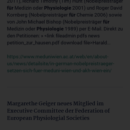
2011), Richard Timothy (Tim) Hunt (Nobelpreisträger
für
Medizin oder
Physiologie
2001) und Roger David
Kornberg (Nobelpreisträger
für
Chemie 2006) sowie
von John Michael Bishop (Nobelpreisträger
für
Medizin oder
Physiologie
1989) per E-Mail. Direkt zu
den Petitionen: » <link fileadmin pdfs news
petition_zur_hausen.pdf download file>Harald...
https://www.meduniwien.ac.at/web/en/about-
us/news/detailsite/in-german-nobelpreistraeger-
setzen-sich-fuer-meduni-wien-und-akh-wien-ein/
Margarethe Geiger neues Mitglied im
Executive Committee der Federation of
European Physiologial Societies