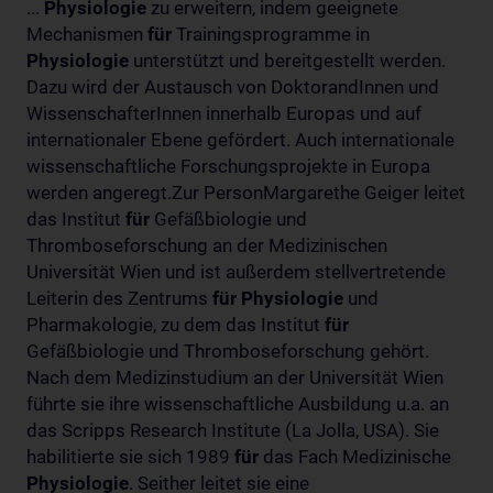
...
Physiologie
zu erweitern, indem geeignete
Mechanismen
für
Trainingsprogramme in
Physiologie
unterstützt und bereitgestellt werden.
Dazu wird der Austausch von DoktorandInnen und
WissenschafterInnen innerhalb Europas und auf
internationaler Ebene gefördert. Auch internationale
wissenschaftliche Forschungsprojekte in Europa
werden angeregt.Zur PersonMargarethe Geiger leitet
das Institut
für
Gefäßbiologie und
Thromboseforschung an der Medizinischen
Universität Wien und ist außerdem stellvertretende
Leiterin des Zentrums
für
Physiologie
und
Pharmakologie, zu dem das Institut
für
Gefäßbiologie und Thromboseforschung gehört.
Nach dem Medizinstudium an der Universität Wien
führte sie ihre wissenschaftliche Ausbildung u.a. an
das Scripps Research Institute (La Jolla, USA). Sie
habilitierte sie sich 1989
für
das Fach Medizinische
Physiologie
. Seither leitet sie eine