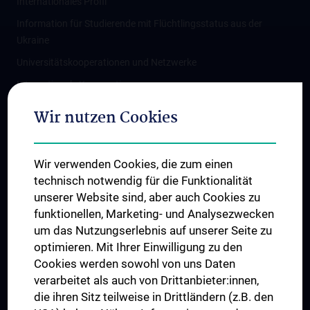
Internationales Profil
Information für Studierende mit Flüchtlingsstatus aus der
Ukraine
Universitätskooperationen und Netzwerke
Internationale Kooperationen
Adjunct Professorships
Wir nutzen Cookies
Student & Staff Exchange
Das KPJ der MedUni Wien
Wir verwenden Cookies, die zum einen
Graduiertentraining
technisch notwendig für die Funktionalität
Dual Career
unserer Website sind, aber auch Cookies zu
funktionellen, Marketing- und Analysezwecken
Trusted Reseach - Research Security - Foreign Interference
um das Nutzungserlebnis auf unserer Seite zu
UNESCO Lehrstuhl für Bioethik
optimieren. Mit Ihrer Einwilligung zu den
MUVI
Cookies werden sowohl von uns Daten
verarbeitet als auch von Drittanbieter:innen,
die ihren Sitz teilweise in Drittländern (z.B. den