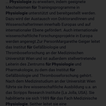
...
Physiologie
zu erweitern, indem geeignete
Mechanismen
für
Trainingsprogramme in
Physiologie
unterstützt und bereitgestellt werden.
Dazu wird der Austausch von DoktorandInnen und
WissenschafterInnen innerhalb Europas und auf
internationaler Ebene gefördert. Auch internationale
wissenschaftliche Forschungsprojekte in Europa
werden angeregt.Zur PersonMargarethe Geiger leitet
das Institut
für
Gefäßbiologie und
Thromboseforschung an der Medizinischen
Universität Wien und ist außerdem stellvertretende
Leiterin des Zentrums
für
Physiologie
und
Pharmakologie, zu dem das Institut
für
Gefäßbiologie und Thromboseforschung gehört.
Nach dem Medizinstudium an der Universität Wien
führte sie ihre wissenschaftliche Ausbildung u.a. an
das Scripps Research Institute (La Jolla, USA). Sie
habilitierte sie sich 1989
für
das Fach Medizinische
Physiologie
. Seither leitet sie eine