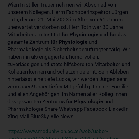
Wien In stiller Trauer nehmen wir Abschied von
unserem Kollegen, Herrn Fachoberinspektor Jürgen
Toth, der am 21. Mai 2023 im Alter von 51 Jahren
unerwartet verstorben ist. Herr Toth war 30 Jahre
Mitarbeiter am Institut
für
Physiologie
und
für
das
gesamte Zentrum
für
Physiologie
und
Pharmakologie als Sicherheitsbeauftragter tätig. Wir
haben ihn als engagierten, humorvollen,
zuverlässigen und stets hilfsbereiten Mitarbeiter und
Kollegen kennen und schätzen gelernt. Sein Ableben
hinterlässt eine tiefe Lücke, wir werden Jürgen sehr
vermissen! Unser tiefes Mitgefühl gilt seiner Familie
und allen Angehörigen. Im Namen aller Kolleg:innen
des gesamten Zentrums
für
Physiologie
und
Pharmakologie Share Whatsapp Facebook LinkedIn
Xing Mail BlueSky Alle News...
https://www.meduniwien.ac.at/web/ueber-
uns/news/2023/default-34fee72b1e-2/meduni-