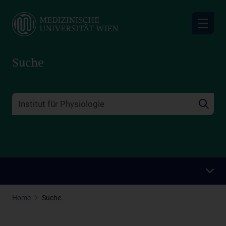
Skip
to
main
content
Suche
Home
Suche