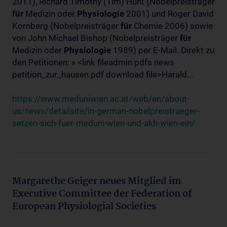
2011), Richard Timothy (Tim) Hunt (Nobelpreisträger
für
Medizin oder
Physiologie
2001) und Roger David
Kornberg (Nobelpreisträger
für
Chemie 2006) sowie
von John Michael Bishop (Nobelpreisträger
für
Medizin oder
Physiologie
1989) per E-Mail. Direkt zu
den Petitionen: » <link fileadmin pdfs news
petition_zur_hausen.pdf download file>Harald...
https://www.meduniwien.ac.at/web/en/about-
us/news/detailsite/in-german-nobelpreistraeger-
setzen-sich-fuer-meduni-wien-und-akh-wien-ein/
Margarethe Geiger neues Mitglied im
Executive Committee der Federation of
European Physiologial Societies