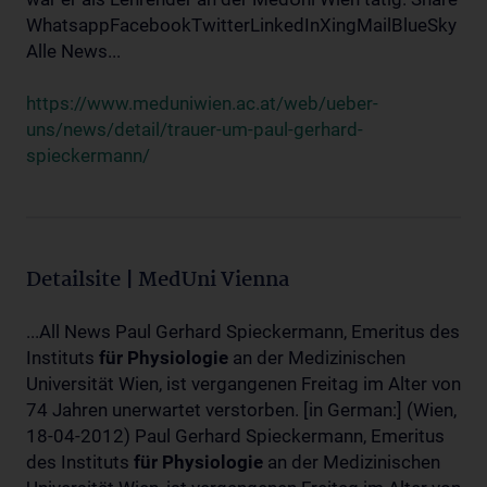
WhatsappFacebookTwitterLinkedInXingMailBlueSky
Alle News...
https://www.meduniwien.ac.at/web/ueber-
uns/news/detail/trauer-um-paul-gerhard-
spieckermann/
Detailsite | MedUni Vienna
...All News Paul Gerhard Spieckermann, Emeritus des
Instituts
für
Physiologie
an der Medizinischen
Universität Wien, ist vergangenen Freitag im Alter von
74 Jahren unerwartet verstorben. [in German:] (Wien,
18-04-2012) Paul Gerhard Spieckermann, Emeritus
des Instituts
für
Physiologie
an der Medizinischen