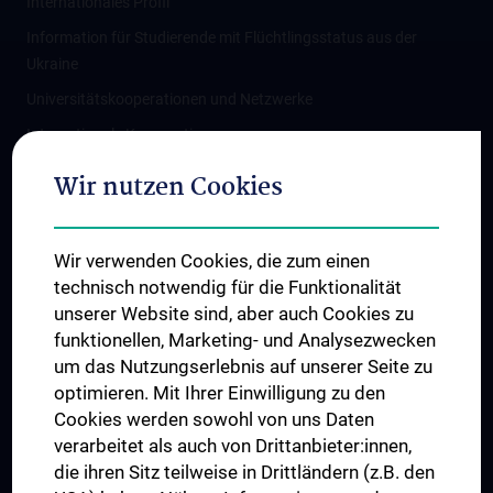
Internationales Profil
Information für Studierende mit Flüchtlingsstatus aus der
Ukraine
Universitätskooperationen und Netzwerke
Internationale Kooperationen
Adjunct Professorships
Wir nutzen Cookies
Student & Staff Exchange
Das KPJ der MedUni Wien
Wir verwenden Cookies, die zum einen
Graduiertentraining
technisch notwendig für die Funktionalität
Dual Career
unserer Website sind, aber auch Cookies zu
funktionellen, Marketing- und Analysezwecken
Trusted Reseach - Research Security - Foreign Interference
um das Nutzungserlebnis auf unserer Seite zu
UNESCO Lehrstuhl für Bioethik
optimieren. Mit Ihrer Einwilligung zu den
MUVI
Cookies werden sowohl von uns Daten
verarbeitet als auch von Drittanbieter:innen,
die ihren Sitz teilweise in Drittländern (z.B. den