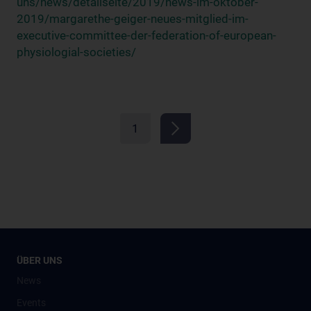
uns/news/detailseite/2019/news-im-oktober-
2019/margarethe-geiger-neues-mitglied-im-
executive-committee-der-federation-of-european-
physiologial-societies/
1
ÜBER UNS
News
Events