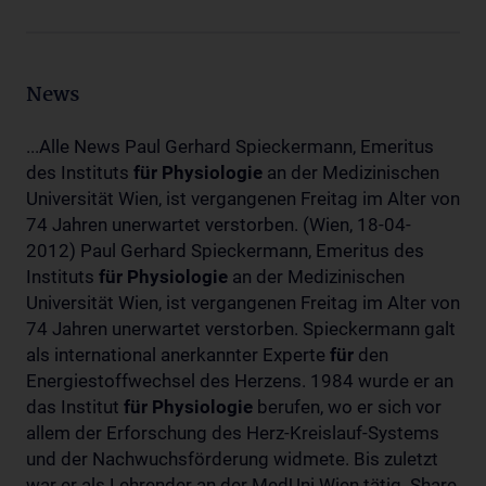
News
...Alle News Paul Gerhard Spieckermann, Emeritus
des Instituts
für
Physiologie
an der Medizinischen
Universität Wien, ist vergangenen Freitag im Alter von
74 Jahren unerwartet verstorben. (Wien, 18-04-
2012) Paul Gerhard Spieckermann, Emeritus des
Instituts
für
Physiologie
an der Medizinischen
Universität Wien, ist vergangenen Freitag im Alter von
74 Jahren unerwartet verstorben. Spieckermann galt
als international anerkannter Experte
für
den
Energiestoffwechsel des Herzens. 1984 wurde er an
das Institut
für
Physiologie
berufen, wo er sich vor
allem der Erforschung des Herz-Kreislauf-Systems
und der Nachwuchsförderung widmete. Bis zuletzt
war er als Lehrender an der MedUni Wien tätig. Share