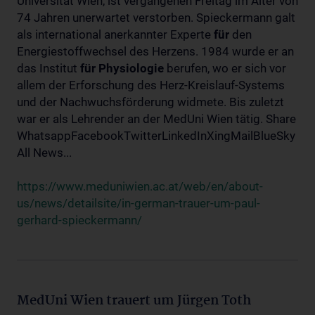
Universität Wien, ist vergangenen Freitag im Alter von
74 Jahren unerwartet verstorben. Spieckermann galt
als international anerkannter Experte
für
den
Energiestoffwechsel des Herzens. 1984 wurde er an
das Institut
für
Physiologie
berufen, wo er sich vor
allem der Erforschung des Herz-Kreislauf-Systems
und der Nachwuchsförderung widmete. Bis zuletzt
war er als Lehrender an der MedUni Wien tätig. Share
WhatsappFacebookTwitterLinkedInXingMailBlueSky
All News...
https://www.meduniwien.ac.at/web/en/about-
us/news/detailsite/in-german-trauer-um-paul-
gerhard-spieckermann/
MedUni Wien trauert um Jürgen Toth