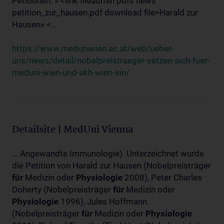
Petitionen: » <link fileadmin pdfs news
petition_zur_hausen.pdf download file>Harald zur
Hausen» <...
https://www.meduniwien.ac.at/web/ueber-
uns/news/detail/nobelpreistraeger-setzen-sich-fuer-
meduni-wien-und-akh-wien-ein/
Detailsite | MedUni Vienna
... Angewandte Immunologie). Unterzeichnet wurde
die Petition von Harald zur Hausen (Nobelpreisträger
für
Medizin oder
Physiologie
2008), Peter Charles
Doherty (Nobelpreisträger
für
Medizin oder
Physiologie
1996), Jules Hoffmann
(Nobelpreisträger
für
Medizin oder
Physiologie