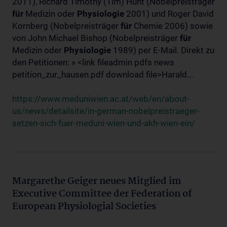
2011), Richard Timothy (Tim) Hunt (Nobelpreisträger
für
Medizin oder
Physiologie
2001) und Roger David
Kornberg (Nobelpreisträger
für
Chemie 2006) sowie
von John Michael Bishop (Nobelpreisträger
für
Medizin oder
Physiologie
1989) per E-Mail. Direkt zu
den Petitionen: » <link fileadmin pdfs news
petition_zur_hausen.pdf download file>Harald...
https://www.meduniwien.ac.at/web/en/about-
us/news/detailsite/in-german-nobelpreistraeger-
setzen-sich-fuer-meduni-wien-und-akh-wien-ein/
Margarethe Geiger neues Mitglied im
Executive Committee der Federation of
European Physiologial Societies