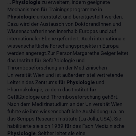
...
Physiologie
zu erweitern, indem geeignete
Mechanismen
für
Trainingsprogramme in
Physiologie
unterstützt und bereitgestellt werden.
Dazu wird der Austausch von DoktorandInnen und
WissenschafterInnen innerhalb Europas und auf
internationaler Ebene gefördert. Auch internationale
wissenschaftliche Forschungsprojekte in Europa
werden angeregt.Zur PersonMargarethe Geiger leitet
das Institut
für
Gefäßbiologie und
Thromboseforschung an der Medizinischen
Universität Wien und ist außerdem stellvertretende
Leiterin des Zentrums
für
Physiologie
und
Pharmakologie, zu dem das Institut
für
Gefäßbiologie und Thromboseforschung gehört.
Nach dem Medizinstudium an der Universität Wien
führte sie ihre wissenschaftliche Ausbildung u.a. an
das Scripps Research Institute (La Jolla, USA). Sie
habilitierte sie sich 1989
für
das Fach Medizinische
Physiologie
. Seither leitet sie eine