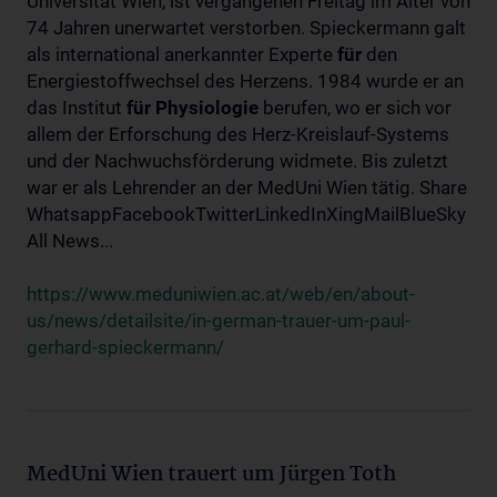
Universität Wien, ist vergangenen Freitag im Alter von
74 Jahren unerwartet verstorben. Spieckermann galt
als international anerkannter Experte
für
den
Energiestoffwechsel des Herzens. 1984 wurde er an
das Institut
für
Physiologie
berufen, wo er sich vor
allem der Erforschung des Herz-Kreislauf-Systems
und der Nachwuchsförderung widmete. Bis zuletzt
war er als Lehrender an der MedUni Wien tätig. Share
WhatsappFacebookTwitterLinkedInXingMailBlueSky
All News...
https://www.meduniwien.ac.at/web/en/about-
us/news/detailsite/in-german-trauer-um-paul-
gerhard-spieckermann/
MedUni Wien trauert um Jürgen Toth