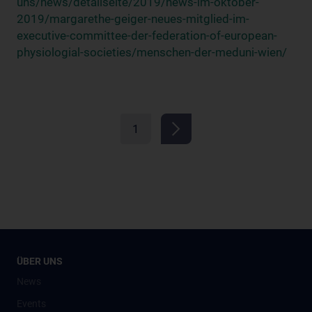
uns/news/detailseite/2019/news-im-oktober-
2019/margarethe-geiger-neues-mitglied-im-
executive-committee-der-federation-of-european-
physiologial-societies/menschen-der-meduni-wien/
1
ÜBER UNS
News
Events