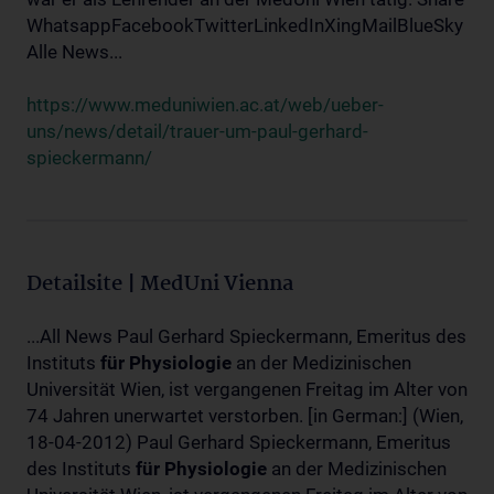
WhatsappFacebookTwitterLinkedInXingMailBlueSky
Alle News...
https://www.meduniwien.ac.at/web/ueber-
uns/news/detail/trauer-um-paul-gerhard-
spieckermann/
Detailsite | MedUni Vienna
...All News Paul Gerhard Spieckermann, Emeritus des
Instituts
für
Physiologie
an der Medizinischen
Universität Wien, ist vergangenen Freitag im Alter von
74 Jahren unerwartet verstorben. [in German:] (Wien,
18-04-2012) Paul Gerhard Spieckermann, Emeritus
des Instituts
für
Physiologie
an der Medizinischen