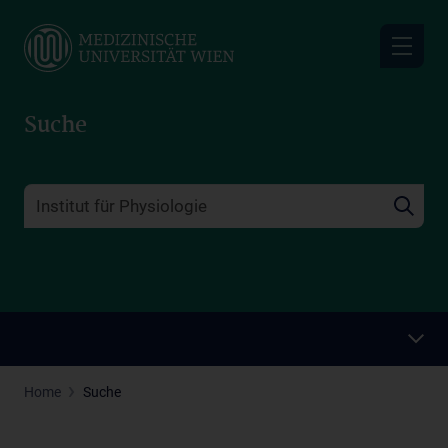
Skip
to
main
content
Suche
Home
Suche