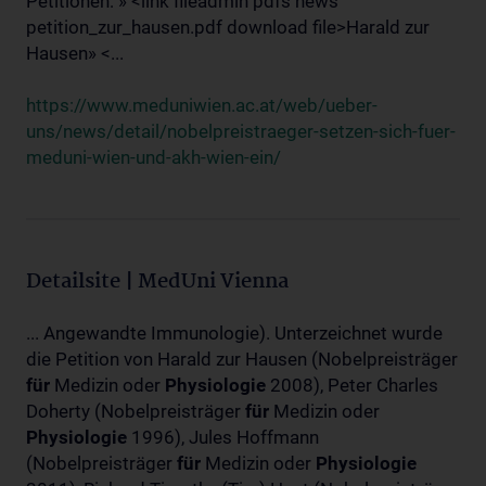
Petitionen: » <link fileadmin pdfs news
petition_zur_hausen.pdf download file>Harald zur
Hausen» <...
https://www.meduniwien.ac.at/web/ueber-
uns/news/detail/nobelpreistraeger-setzen-sich-fuer-
meduni-wien-und-akh-wien-ein/
Detailsite | MedUni Vienna
... Angewandte Immunologie). Unterzeichnet wurde
die Petition von Harald zur Hausen (Nobelpreisträger
für
Medizin oder
Physiologie
2008), Peter Charles
Doherty (Nobelpreisträger
für
Medizin oder
Physiologie
1996), Jules Hoffmann
(Nobelpreisträger
für
Medizin oder
Physiologie