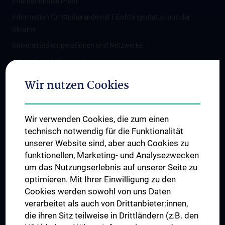
Internationales Profil
Information für Studierende mit Flüchtlingsstatus aus der
Ukraine
Universitätskooperationen und Netzwerke
Internationale Kooperationen
Adjunct Professorships
Wir nutzen Cookies
Student & Staff Exchange
Das KPJ der MedUni Wien
Wir verwenden Cookies, die zum einen
Graduiertentraining
technisch notwendig für die Funktionalität
Dual Career
unserer Website sind, aber auch Cookies zu
funktionellen, Marketing- und Analysezwecken
Trusted Reseach - Research Security - Foreign Interference
um das Nutzungserlebnis auf unserer Seite zu
UNESCO Lehrstuhl für Bioethik
optimieren. Mit Ihrer Einwilligung zu den
MUVI
Cookies werden sowohl von uns Daten
verarbeitet als auch von Drittanbieter:innen,
die ihren Sitz teilweise in Drittländern (z.B. den