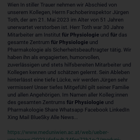
Wien In stiller Trauer nehmen wir Abschied von
unserem Kollegen, Herrn Fachoberinspektor Jürgen
Toth, der am 21. Mai 2023 im Alter von 51 Jahren
unerwartet verstorben ist. Herr Toth war 30 Jahre
Mitarbeiter am Institut
für
Physiologie
und
für
das
gesamte Zentrum
für
Physiologie
und
Pharmakologie als Sicherheitsbeauftragter tätig. Wir
haben ihn als engagierten, humorvollen,
zuverlässigen und stets hilfsbereiten Mitarbeiter und
Kollegen kennen und schätzen gelernt. Sein Ableben
hinterlässt eine tiefe Lücke, wir werden Jürgen sehr
vermissen! Unser tiefes Mitgefühl gilt seiner Familie
und allen Angehörigen. Im Namen aller Kolleg:innen
des gesamten Zentrums
für
Physiologie
und
Pharmakologie Share Whatsapp Facebook LinkedIn
Xing Mail BlueSky Alle News...
https://www.meduniwien.ac.at/web/ueber-
uns/news/2023/default-34fee72b1e-2/meduni-