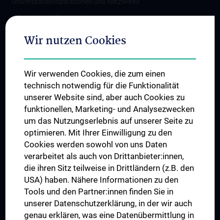
Universitätskooperationen und Netzwerke
Internationale Kooperationen
Adjunct Professorships
Wir nutzen Cookies
Student & Staff Exchange
Das KPJ der MedUni Wien
Wir verwenden Cookies, die zum einen
Graduiertentraining
technisch notwendig für die Funktionalität
Dual Career
unserer Website sind, aber auch Cookies zu
funktionellen, Marketing- und Analysezwecken
Trusted Reseach - Research Security - Foreign Interference
um das Nutzungserlebnis auf unserer Seite zu
UNESCO Lehrstuhl für Bioethik
optimieren. Mit Ihrer Einwilligung zu den
MUVI
Cookies werden sowohl von uns Daten
verarbeitet als auch von Drittanbieter:innen,
die ihren Sitz teilweise in Drittländern (z.B. den
USA) haben. Nähere Informationen zu den
Folgen Sie uns auf
Tools und den Partner:innen finden Sie in
unserer Datenschutzerklärung, in der wir auch
genau erklären, was eine Datenübermittlung in