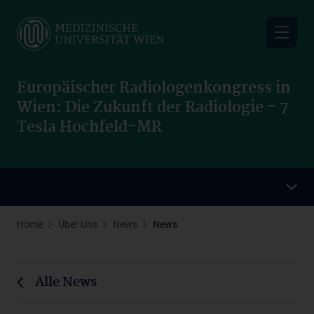
Skip
to
main
content
Europäischer Radiologenkongress in
Wien: Die Zukunft der Radiologie - 7
Tesla Hochfeld-MR
Home
Über Uns
News
News
Alle News