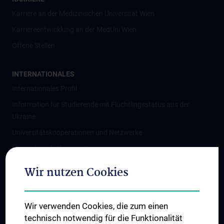
Karriere an der Medizinischen Universität Wien
Karriereentwicklung an der MedUni Wien
Offene Stellen
INTERNATIONALES
Internationales Profil
Information für Studierende mit Flüchtlingsstatus aus der
Ukraine
Universitätskooperationen und Netzwerke
Internationale Kooperationen
Adjunct Professorships
Wir nutzen Cookies
Student & Staff Exchange
Das KPJ der MedUni Wien
Wir verwenden Cookies, die zum einen
Graduiertentraining
technisch notwendig für die Funktionalität