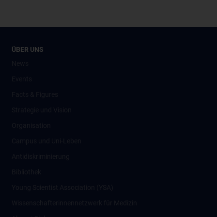
ÜBER UNS
News
Events
Facts & Figures
Strategie und Vision
Organisation
Campus und Uni-Leben
Antidiskriminierung
Bibliothek
Young Scientist Association (YSA)
Wissenschafter­innennetzwerk für Medizin