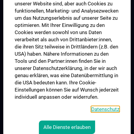
Dual Career
unserer Website sind, aber auch Cookies zu
funktionellen, Marketing- und Analysezwecken
Trusted Reseach - Research Security - Foreign Interference
um das Nutzungserlebnis auf unserer Seite zu
UNESCO Lehrstuhl für Bioethik
optimieren. Mit Ihrer Einwilligung zu den
MUVI
Cookies werden sowohl von uns Daten
verarbeitet als auch von Drittanbieter:innen,
die ihren Sitz teilweise in Drittländern (z.B. den
USA) haben. Nähere Informationen zu den
Folgen Sie uns auf
Tools und den Partner:innen finden Sie in
unserer Datenschutzerklärung, in der wir auch
genau erklären, was eine Datenübermittlung in
die USA bedeuten kann. Ihre Cookie-
Einstellungen können Sie auf Wunsch jederzeit
individuell anpassen oder widerrufen.
PRESSE
JOBS
Datenschutz
MEDUNI SHOP
RECHTLICHES
Alle Dienste erlauben
COOKIE-EINSTELLUNGEN