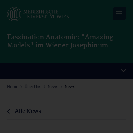
Skip
to
main
content
Faszination Anatomie: "Amazing
Models" im Wiener Josephinum
Home
Über Uns
News
News
Alle News