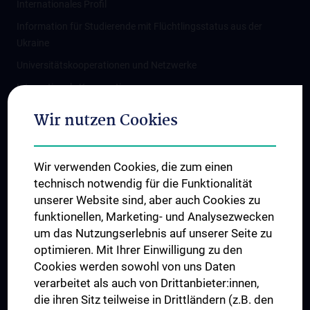
Internationales Profil
Information für Studierende mit Flüchtlingsstatus aus der
Ukraine
Universitätskooperationen und Netzwerke
Internationale Kooperationen
Adjunct Professorships
Wir nutzen Cookies
Student & Staff Exchange
Das KPJ der MedUni Wien
Wir verwenden Cookies, die zum einen
Graduiertentraining
technisch notwendig für die Funktionalität
Dual Career
unserer Website sind, aber auch Cookies zu
funktionellen, Marketing- und Analysezwecken
Trusted Reseach - Research Security - Foreign Interference
um das Nutzungserlebnis auf unserer Seite zu
UNESCO Lehrstuhl für Bioethik
optimieren. Mit Ihrer Einwilligung zu den
MUVI
Cookies werden sowohl von uns Daten
verarbeitet als auch von Drittanbieter:innen,
die ihren Sitz teilweise in Drittländern (z.B. den