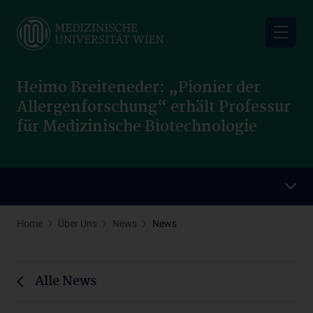
Skip
to
main
content
Heimo Breiteneder: „Pionier der
Allergenforschung“ erhält Professur
für Medizinische Biotechnologie
Home
Über Uns
News
News
Alle News