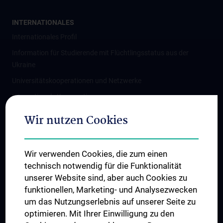
INTERNATIONALES
Internationales Profil
Information für Studierende mit Flüchtlingsstatus aus der
Ukraine
Universitätskooperationen und Netzwerke
Internationale Kooperationen
Adjunct Professorships
Wir nutzen Cookies
Student & Staff Exchange
Das KPJ der MedUni Wien
Wir verwenden Cookies, die zum einen
Graduiertentraining
technisch notwendig für die Funktionalität
Dual Career
unserer Website sind, aber auch Cookies zu
funktionellen, Marketing- und Analysezwecken
Trusted Reseach - Research Security - Foreign Interference
um das Nutzungserlebnis auf unserer Seite zu
UNESCO Lehrstuhl für Bioethik
optimieren. Mit Ihrer Einwilligung zu den