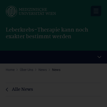
Skip
to
main
content
Leberkrebs-Therapie kann noch
exakter bestimmt werden
Home
Über Uns
News
News
Alle News