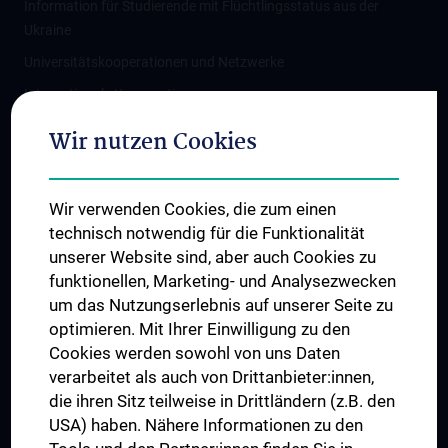
Information für Studierende mit Flüchtlingsstatus aus der
Ukraine
Universitätskooperationen und Netzwerke
Internationale Kooperationen
Adjunct Professorships
Wir nutzen Cookies
Student & Staff Exchange
Das KPJ der MedUni Wien
Wir verwenden Cookies, die zum einen
Graduiertentraining
technisch notwendig für die Funktionalität
Dual Career
unserer Website sind, aber auch Cookies zu
funktionellen, Marketing- und Analysezwecken
Trusted Reseach - Research Security - Foreign Interference
um das Nutzungserlebnis auf unserer Seite zu
UNESCO Lehrstuhl für Bioethik
optimieren. Mit Ihrer Einwilligung zu den
MUVI
Cookies werden sowohl von uns Daten
verarbeitet als auch von Drittanbieter:innen,
die ihren Sitz teilweise in Drittländern (z.B. den
USA) haben. Nähere Informationen zu den
Folgen Sie uns auf