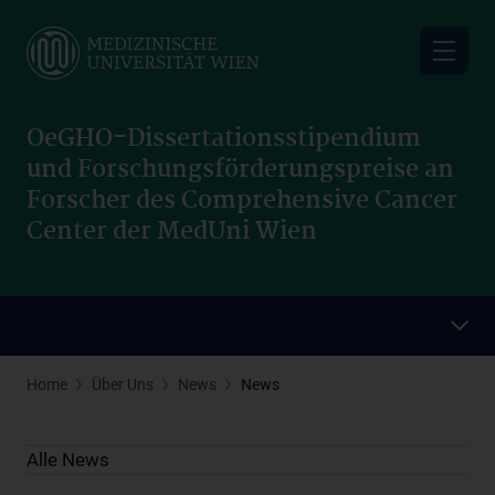
Skip
to
main
content
OeGHO-Dissertationsstipendium
und Forschungsförderungspreise an
Forscher des Comprehensive Cancer
Center der MedUni Wien
Home
Über Uns
News
News
Alle News