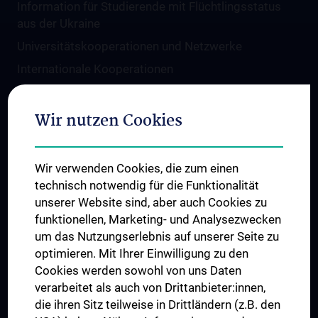
Information für Studierende mit Flüchtlingsstatus
aus der Ukraine
Universitätskooperationen und Netzwerke
Internationale Kooperationen
Adjunct Professorships
Student & Staff Exchange
Wir nutzen Cookies
Das KPJ der MedUni Wien
Graduiertentraining
Wir verwenden Cookies, die zum einen
Dual Career
technisch notwendig für die Funktionalität
unserer Website sind, aber auch Cookies zu
Trusted Reseach - Research Security - Foreign
funktionellen, Marketing- und Analysezwecken
Interference
um das Nutzungserlebnis auf unserer Seite zu
UNESCO Lehrstuhl für Bioethik
optimieren. Mit Ihrer Einwilligung zu den
MUVI
Cookies werden sowohl von uns Daten
verarbeitet als auch von Drittanbieter:innen,
die ihren Sitz teilweise in Drittländern (z.B. den