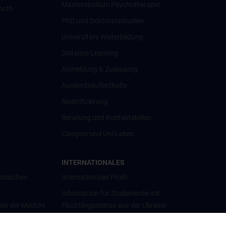
Masterstudium Psychotherapie
onth
PhD und Doktoratsstudien
Universitäre Weiterbildung
Distance Learning
Anmeldung & Zulassung
Auslandsaufenthalte
Nostrifizierung
Beratung und Kontaktstellen
Campus und Uni-Leben
INTERNATIONALES
zinischen
Internationales Profil
Information für Studierende mit
 an der MedUni
Flüchtlingsstatus aus der Ukraine
Universitätskooperationen und