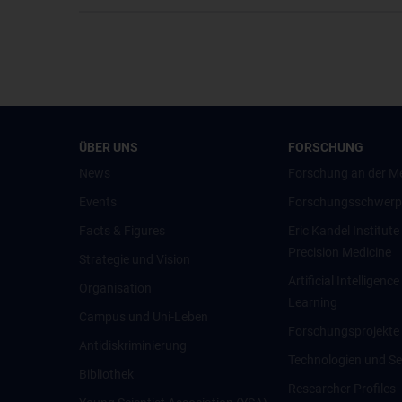
ÜBER UNS
FORSCHUNG
News
Forschung an der M
Events
Forschungsschwerp
Facts & Figures
Eric Kandel Institute
Precision Medicine
Strategie und Vision
Artificial Intelligen
Organisation
Learning
Campus und Uni-Leben
Forschungsprojekte
Antidiskriminierung
Technologien und Se
Bibliothek
Researcher Profiles