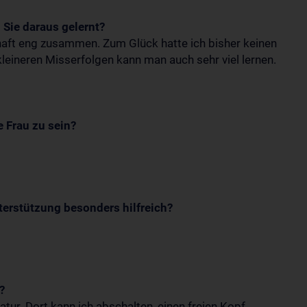
 Sie daraus gelernt?
haft eng zusammen. Zum Glück hatte ich bisher keinen
leineren Misserfolgen kann man auch sehr viel lernen.
e Frau zu sein?
nterstützung besonders hilfreich?
?
tur. Dort kann ich abschalten, einen freien Kopf