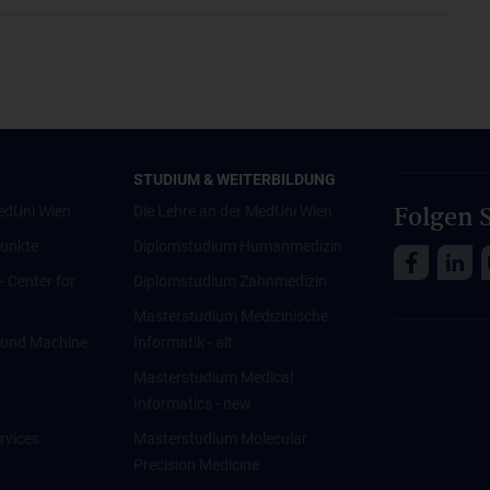
STUDIUM & WEITERBILDUNG
Folgen S
edUni Wien
Die Lehre an der MedUni Wien
unkte
Diplomstudium Humanmedizin
 - Center for
Diplomstudium Zahnmedizin
Masterstudium Medizinische
ce und Machine
Informatik - alt
Masterstudium Medical
Informatics - new
rvices
Masterstudium Molecular
Precision Medicine