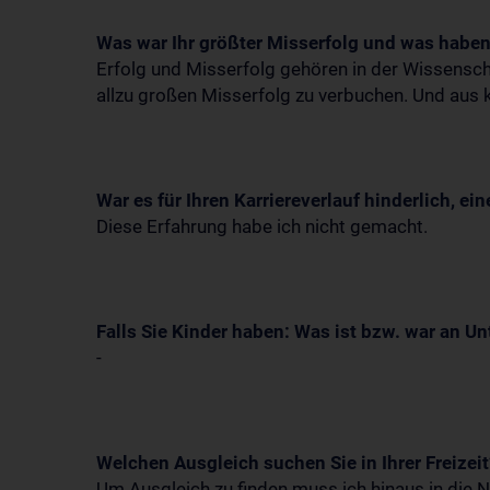
Was war Ihr größter Misserfolg und was haben
Erfolg und Misserfolg gehören in der Wissensc
allzu großen Misserfolg zu verbuchen. Und aus k
War es für Ihren Karriereverlauf hinderlich, ein
Diese Erfahrung habe ich nicht gemacht.
Falls Sie Kinder haben: Was ist bzw. war an U
-
Welchen Ausgleich suchen Sie in Ihrer Freizeit
Um Ausgleich zu finden muss ich hinaus in die Na