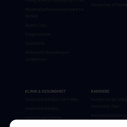
Young Scientist Association (YSA)
Researcher of the M
Wissenschafter­innennetzwerk für
Medizin
Alumni Club
Kooperationen
Geschichte
Historische Sammlungen -
Josephinum
KLINIK & GESUNDHEIT
KARRIERE
Universitätsklinikum AKH Wien
Karriere an der Medi
Universität Wien
Universitätskliniken
Karriereentwicklung
Institute und Zentren
Wien
Ambulanzen & Services