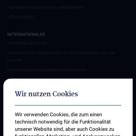
Karriereentwicklung an der MedUni Wien
Offene Stellen
INTERNATIONALES
Internationales Profil
Information für Studierende mit Flüchtlingsstatus aus der
Ukraine
Universitätskooperationen und Netzwerke
Internationale Kooperationen
Adjunct Professorships
Wir nutzen Cookies
Student & Staff Exchange
Das KPJ der MedUni Wien
Wir verwenden Cookies, die zum einen
Graduiertentraining
technisch notwendig für die Funktionalität
Dual Career
unserer Website sind, aber auch Cookies zu