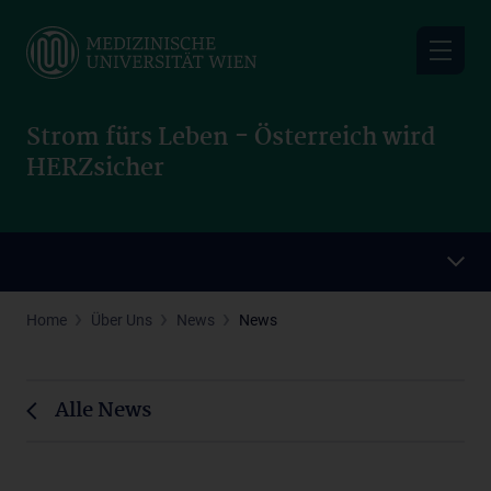
Skip
to
main
content
Strom fürs Leben - Österreich wird
HERZsicher
Home
Über Uns
News
News
Alle News