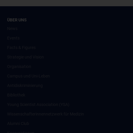
ÜBER UNS
News
Events
Facts & Figures
Strategie und Vision
Organisation
Campus und Uni-Leben
Antidiskriminierung
Bibliothek
Young Scientist Association (YSA)
Wissenschafter­innennetzwerk für Medizin
Alumni Club