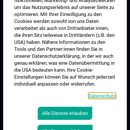
funktionellen, Marketing- und Analysezwecken
Trusted Reseach - Research Security - Foreign Interference
um das Nutzungserlebnis auf unserer Seite zu
UNESCO Lehrstuhl für Bioethik
optimieren. Mit Ihrer Einwilligung zu den
MUVI
Cookies werden sowohl von uns Daten
verarbeitet als auch von Drittanbieter:innen,
die ihren Sitz teilweise in Drittländern (z.B. den
USA) haben. Nähere Informationen zu den
Folgen Sie uns auf
Tools und den Partner:innen finden Sie in
unserer Datenschutzerklärung, in der wir auch
genau erklären, was eine Datenübermittlung in
die USA bedeuten kann. Ihre Cookie-
Einstellungen können Sie auf Wunsch jederzeit
individuell anpassen oder widerrufen.
PRESSE
JOBS
Datenschutz
MEDUNI SHOP
RECHTLICHES
Alle Dienste erlauben
COOKIE-EINSTELLUNGEN
KONTAKT