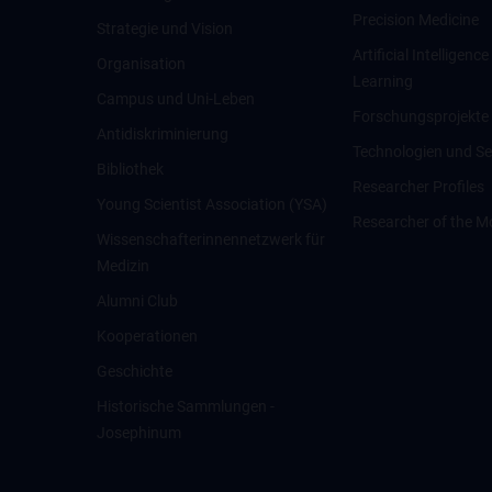
Precision Medicine
Strategie und Vision
Artificial Intelligen
Organisation
Learning
Campus und Uni-Leben
Forschungsprojekte
Antidiskriminierung
Technologien und Se
Bibliothek
Researcher Profiles
Young Scientist Association (YSA)
Researcher of the M
Wissenschafter­innennetzwerk für
Medizin
Alumni Club
Kooperationen
Geschichte
Historische Sammlungen -
Josephinum