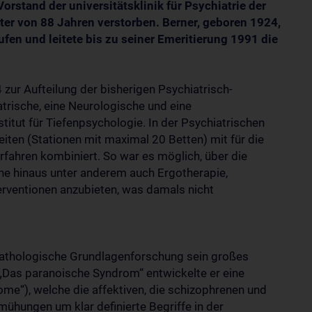
orstand der universitätsklinik für Psychiatrie der
er von 88 Jahren verstorben. Berner, geboren 1924,
fen und leitete bis zu seiner Emeritierung 1991 die
zur Aufteilung der bisherigen Psychiatrisch-
atrische, eine Neurologische und eine
stitut für Tiefenpsychologie. In der Psychiatrischen
heiten (Stationen mit maximal 20 Betten) mit für die
rfahren kombiniert. So war es möglich, über die
e hinaus unter anderem auch Ergotherapie,
erventionen anzubieten, was damals nicht
pathologische Grundlagenforschung sein großes
Das paranoische Syndrom“ entwickelte er eine
e“), welche die affektiven, die schizophrenen und
ühungen um klar definierte Begriffe in der