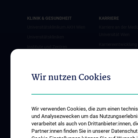
KLINIK & GESUNDHEIT
KARRIERE
Universitätsklinikum AKH Wien
Karriere an der Medi
Universität Wien
Universitätskliniken
Karriereentwicklung
Institute und Zentren
Wien
Ambulanzen & Services
Offene Stellen
Gesundheits-Services
Wir nutzen Cookies
Good health and well-being
Mediziner:innen kontra Rauchen
MedUni Wien-Tipp: Richtiges
Händewaschen
Wir verwenden Cookies, die zum einen technisc
#expertcheck
und Analysezwecken um das Nutzungserlebnis a
verarbeitet als auch von Drittanbieter:innen, d
Partner:innen finden Sie in unserer Datenschut