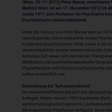
(Wien, 20-11-2012) Peter Berner, emeritierter V
MedUni Wien, ist am 17. November 2012 im Alt
wurde 1971 zum Professor für Psychiatrie beru
Psychiatrische Universitätsklinik.
Unter der Leitung von Peter Berner kam es 1974 
neurologischen Universitätsklinik in eine Psychi
Kinderneuropsychiatrische Klinik sowie in ein In
Universitätsklinik wurden kleinere klinische Ein
damalige Zeit neuen und innovativen Therapieve
Medikation und psychotherapeutische Gespräch
Physiotherapie und klinisch-psychologische Int
selbstverständlich war.
Entwicklung der "Achsensyndrome"
Im wissenschaftlichen Bereich war die psycho
Anliegen. Neben seinem 1965 erschienen Buch „
syndromatologische Diagnostik („Achsensyndrom
die organischen Psychosen umfasste. Seine Bem