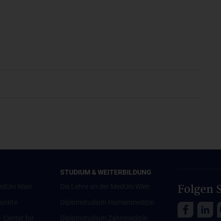
STUDIUM & WEITERBILDUNG
Folgen S
edUni Wien
Die Lehre an der MedUni Wien
unkte
Diplomstudium Humanmedizin
 - Center for
Diplomstudium Zahnmedizin