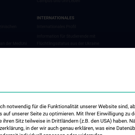
Campus und Uni-Leben
INTERNATIONALES
zinischen
Internationales Profil
Information für Studierende mit
 an der MedUni
Flüchtlingsstatus aus der Ukraine
Universitätskooperationen und
Netzwerke
Internationale Kooperationen
Adjunct Professorships
Student & Staff Exchange
Das KPJ der MedUni Wien
h notwendig für die Funktionalität unserer Website sind, ab
Graduiertentraining
uf unserer Seite zu optimieren. Mit Ihrer Einwilligung zu
Dual Career
ie ihren Sitz teilweise in Drittländern (z.B. den USA) haben.
zerklärung, in der wir auch genau erklären, was eine Datenü
Trusted Reseach - Research