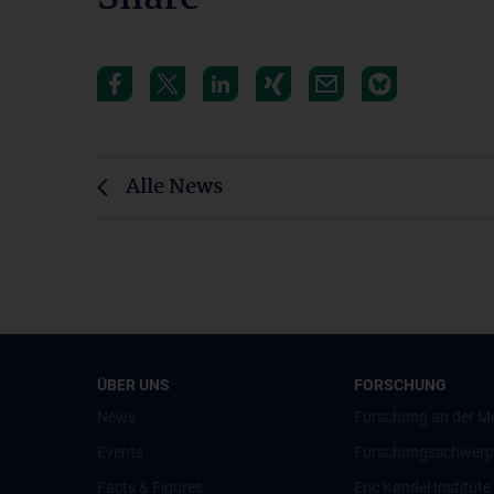
Alle News
ÜBER UNS
FORSCHUNG
News
Forschung an der M
Events
Forschungsschwerp
Facts & Figures
Eric Kandel Institute