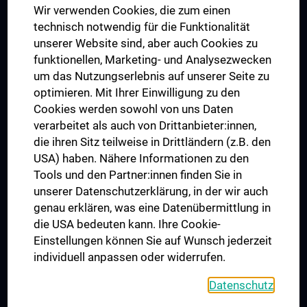
Wir verwenden Cookies, die zum einen
Graduiertentraining
technisch notwendig für die Funktionalität
Dual Career
unserer Website sind, aber auch Cookies zu
funktionellen, Marketing- und Analysezwecken
Trusted Reseach - Research Security - Foreign Interference
um das Nutzungserlebnis auf unserer Seite zu
UNESCO Lehrstuhl für Bioethik
optimieren. Mit Ihrer Einwilligung zu den
MUVI
Cookies werden sowohl von uns Daten
verarbeitet als auch von Drittanbieter:innen,
die ihren Sitz teilweise in Drittländern (z.B. den
USA) haben. Nähere Informationen zu den
Folgen Sie uns auf
Tools und den Partner:innen finden Sie in
unserer Datenschutzerklärung, in der wir auch
genau erklären, was eine Datenübermittlung in
die USA bedeuten kann. Ihre Cookie-
Einstellungen können Sie auf Wunsch jederzeit
individuell anpassen oder widerrufen.
PRESSE
JOBS
Datenschutz
MEDUNI SHOP