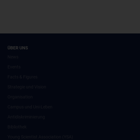
ÜBER UNS
News
Events
Facts & Figures
Strategie und Vision
Organisation
Campus und Uni-Leben
Antidiskriminierung
Bibliothek
Young Scientist Association (YSA)