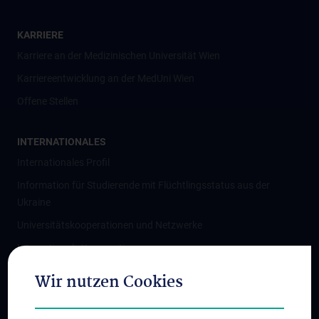
KARRIERE
Karriere an der Medizinischen Universität Wien
Karriereentwicklung an der MedUni Wien
Offene Stellen
INTERNATIONALES
Internationales Profil
Information für Studierende mit Flüchtlingsstatus aus der
Ukraine
Universitätskooperationen und Netzwerke
Internationale Kooperationen
Adjunct Professorships
Wir nutzen Cookies
Student & Staff Exchange
Das KPJ der MedUni Wien