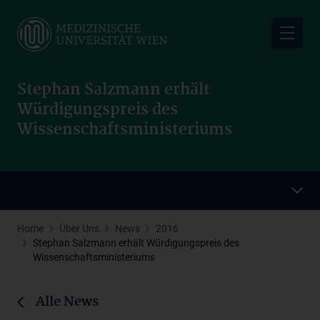
Skip
to
main
content
Stephan Salzmann erhält
Würdigungspreis des
Wissenschaftsministeriums
Home
Über Uns
News
2016
Stephan Salzmann erhält Würdigungspreis des
Wissenschaftsministeriums
Alle News