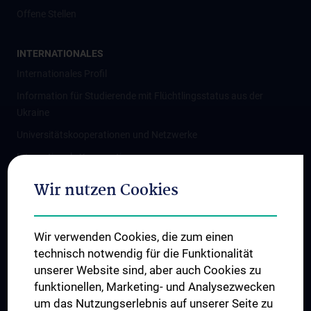
Offene Stellen
INTERNATIONALES
Internationales Profil
Information für Studierende mit Flüchtlingsstatus aus der
Ukraine
Universitätskooperationen und Netzwerke
Internationale Kooperationen
Adjunct Professorships
Wir nutzen Cookies
Student & Staff Exchange
Das KPJ der MedUni Wien
Wir verwenden Cookies, die zum einen
Graduiertentraining
technisch notwendig für die Funktionalität
Dual Career
unserer Website sind, aber auch Cookies zu
funktionellen, Marketing- und Analysezwecken
Trusted Reseach - Research Security - Foreign Interference
um das Nutzungserlebnis auf unserer Seite zu