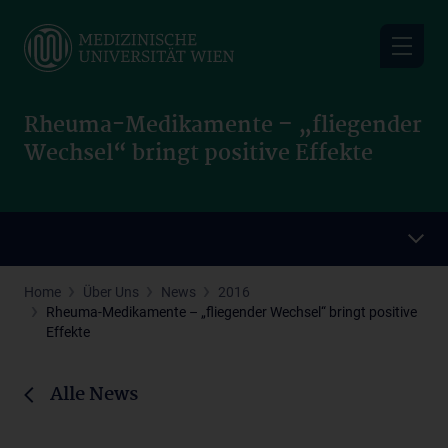
Skip
to
main
content
Rheuma-Medikamente – „fliegender
Wechsel“ bringt positive Effekte
Home
Über Uns
News
2016
Rheuma-Medikamente – „fliegender Wechsel“ bringt positive
Effekte
Alle News