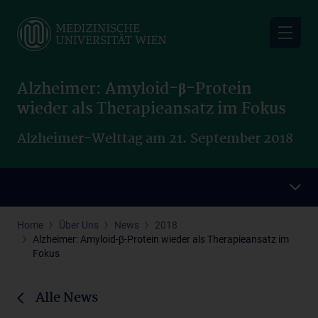
Skip
to
main
content
Alzheimer: Amyloid-β-Protein
wieder als Therapieansatz im Fokus
Alzheimer-Welttag am 21. September 2018
Home
Über Uns
News
2018
Alzheimer: Amyloid-β-Protein wieder als Therapieansatz im
Fokus
Alle News