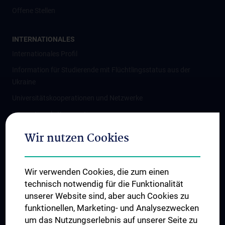
Offene Stellen
INTERNATIONALES
Internationales Profil
Information für Studierende mit Flüchtlingsstatus aus der
Ukraine
Universitätskooperationen und Netzwerke
Internationale Kooperationen
Adjunct Professorships
Wir nutzen Cookies
Student & Staff Exchange
Das KPJ der MedUni Wien
Wir verwenden Cookies, die zum einen
Graduiertentraining
technisch notwendig für die Funktionalität
Dual Career
unserer Website sind, aber auch Cookies zu
funktionellen, Marketing- und Analysezwecken
Trusted Reseach - Research Security - Foreign Interference
um das Nutzungserlebnis auf unserer Seite zu