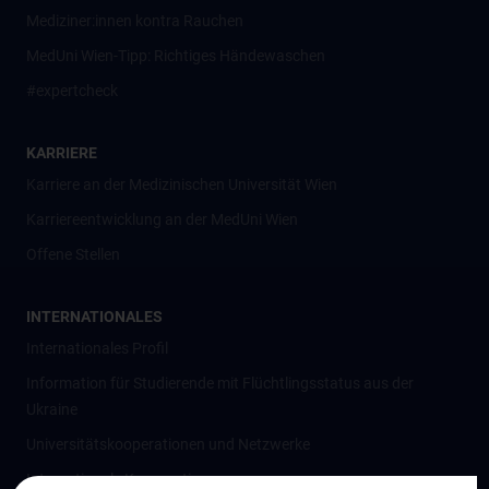
Mediziner:innen kontra Rauchen
MedUni Wien-Tipp: Richtiges Händewaschen
#expertcheck
KARRIERE
Karriere an der Medizinischen Universität Wien
Karriereentwicklung an der MedUni Wien
Offene Stellen
INTERNATIONALES
Internationales Profil
Information für Studierende mit Flüchtlingsstatus aus der
Ukraine
Universitätskooperationen und Netzwerke
Internationale Kooperationen