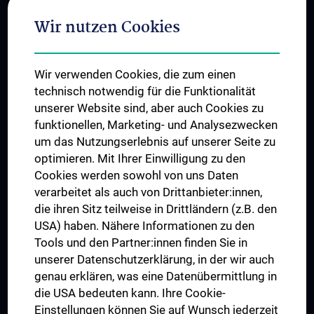
Adjunct Professorships
Wir nutzen Cookies
Student & Staff Exchange
Das KPJ der MedUni Wien
Wir verwenden Cookies, die zum einen
Graduiertentraining
technisch notwendig für die Funktionalität
Dual Career
unserer Website sind, aber auch Cookies zu
funktionellen, Marketing- und Analysezwecken
Trusted Reseach - Research Security - Foreign Interference
um das Nutzungserlebnis auf unserer Seite zu
UNESCO Lehrstuhl für Bioethik
optimieren. Mit Ihrer Einwilligung zu den
MUVI
Cookies werden sowohl von uns Daten
verarbeitet als auch von Drittanbieter:innen,
die ihren Sitz teilweise in Drittländern (z.B. den
USA) haben. Nähere Informationen zu den
Folgen Sie uns auf
Tools und den Partner:innen finden Sie in
unserer Datenschutzerklärung, in der wir auch
genau erklären, was eine Datenübermittlung in
die USA bedeuten kann. Ihre Cookie-
Einstellungen können Sie auf Wunsch jederzeit