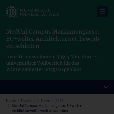
Skip
to
main
content
MedUni Campus Mariannengasse:
EU-weiter Architekturwettbewerb
entschieden
Investitionsvolumen: 339,4 Mio. Euro –
universitärer Vollbetrieb für das
Wintersemester 2025/26 geplant
Home
Über Uns
News
2018
MedUni Campus Mariannengasse: EU-weiter
Architekturwettbewerb entschieden