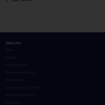
Alle News
ÜBER UNS
News
Events
Facts & Figures
Strategie und Vision
Organisation
Campus und Uni-Leben
Antidiskriminierung
Bibliothek