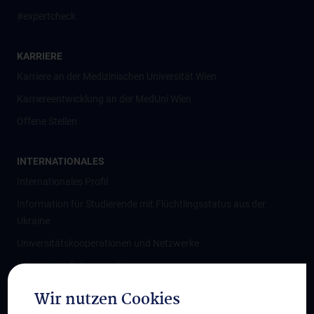
#expertcheck
KARRIERE
Karriere an der Medizinischen Universität Wien
Karriereentwicklung an der MedUni Wien
Offene Stellen
INTERNATIONALES
Internationales Profil
Information für Studierende mit Flüchtlingsstatus aus der
Ukraine
Universitätskooperationen und Netzwerke
Internationale Kooperationen
Adjunct Professorships
Wir nutzen Cookies
Student & Staff Exchange