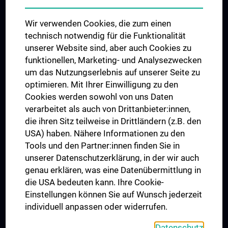
Das KPJ der MedUni Wien
Wir verwenden Cookies, die zum einen
Graduiertentraining
technisch notwendig für die Funktionalität
Dual Career
unserer Website sind, aber auch Cookies zu
funktionellen, Marketing- und Analysezwecken
Trusted Reseach - Research Security - Foreign Interference
um das Nutzungserlebnis auf unserer Seite zu
UNESCO Lehrstuhl für Bioethik
optimieren. Mit Ihrer Einwilligung zu den
MUVI
Cookies werden sowohl von uns Daten
verarbeitet als auch von Drittanbieter:innen,
die ihren Sitz teilweise in Drittländern (z.B. den
USA) haben. Nähere Informationen zu den
Folgen Sie uns auf
Tools und den Partner:innen finden Sie in
unserer Datenschutzerklärung, in der wir auch
genau erklären, was eine Datenübermittlung in
die USA bedeuten kann. Ihre Cookie-
Einstellungen können Sie auf Wunsch jederzeit
individuell anpassen oder widerrufen.
PRESSE
JOBS
Datenschutz