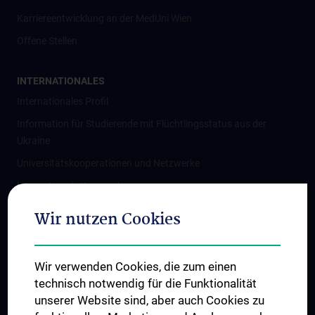
Karriereentwicklung an der MedUni Wien
Offene Stellen
INTERNATIONALES
Internationales Profil
Information für Studierende mit Flüchtlingsstatus aus der
Ukraine
Universitätskooperationen und Netzwerke
Internationale Kooperationen
Adjunct Professorships
Wir nutzen Cookies
Student & Staff Exchange
Das KPJ der MedUni Wien
Wir verwenden Cookies, die zum einen
Graduiertentraining
technisch notwendig für die Funktionalität
Dual Career
unserer Website sind, aber auch Cookies zu