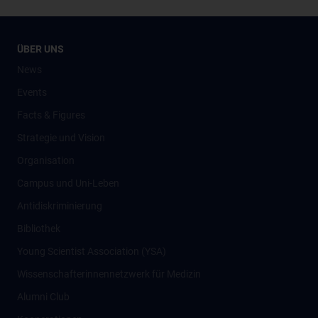
ÜBER UNS
News
Events
Facts & Figures
Strategie und Vision
Organisation
Campus und Uni-Leben
Antidiskriminierung
Bibliothek
Young Scientist Association (YSA)
Wissenschafter­innennetzwerk für Medizin
Alumni Club