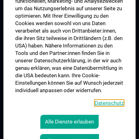
funktionellen, Marketing- und Analysezwecken
Trusted Reseach - Research Security - Foreign Interference
um das Nutzungserlebnis auf unserer Seite zu
UNESCO Lehrstuhl für Bioethik
optimieren. Mit Ihrer Einwilligung zu den
MUVI
Cookies werden sowohl von uns Daten
verarbeitet als auch von Drittanbieter:innen,
die ihren Sitz teilweise in Drittländern (z.B. den
USA) haben. Nähere Informationen zu den
Folgen Sie uns auf
Tools und den Partner:innen finden Sie in
unserer Datenschutzerklärung, in der wir auch
genau erklären, was eine Datenübermittlung in
die USA bedeuten kann. Ihre Cookie-
Einstellungen können Sie auf Wunsch jederzeit
individuell anpassen oder widerrufen.
PRESSE
JOBS
Datenschutz
MEDUNI SHOP
RECHTLICHES
Alle Dienste erlauben
COOKIE-EINSTELLUNGEN
KONTAKT