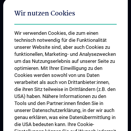
Adjunct Professorships
Wir nutzen Cookies
Student & Staff Exchange
Das KPJ der MedUni Wien
Wir verwenden Cookies, die zum einen
Graduiertentraining
technisch notwendig für die Funktionalität
Dual Career
unserer Website sind, aber auch Cookies zu
funktionellen, Marketing- und Analysezwecken
Trusted Reseach - Research Security - Foreign Interference
um das Nutzungserlebnis auf unserer Seite zu
UNESCO Lehrstuhl für Bioethik
optimieren. Mit Ihrer Einwilligung zu den
MUVI
Cookies werden sowohl von uns Daten
verarbeitet als auch von Drittanbieter:innen,
die ihren Sitz teilweise in Drittländern (z.B. den
USA) haben. Nähere Informationen zu den
Folgen Sie uns auf
Tools und den Partner:innen finden Sie in
unserer Datenschutzerklärung, in der wir auch
genau erklären, was eine Datenübermittlung in
die USA bedeuten kann. Ihre Cookie-