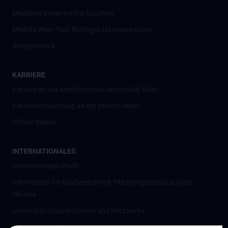
Mediziner:innen kontra Rauchen
MedUni Wien-Tipp: Richtiges Händewaschen
#expertcheck
KARRIERE
Karriere an der Medizinischen Universität Wien
Karriereentwicklung an der MedUni Wien
Offene Stellen
INTERNATIONALES
Internationales Profil
Information für Studierende mit Flüchtlingsstatus aus der
Ukraine
Universitätskooperationen und Netzwerke
Internationale Kooperationen