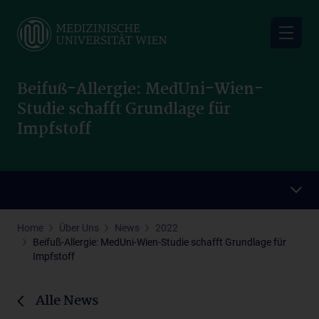
Skip
to
main
content
Beifuß-Allergie: MedUni-Wien-
Studie schafft Grundlage für
Impfstoff
Home
Über Uns
News
2022
Beifuß-Allergie: MedUni-Wien-Studie schafft Grundlage für
Impfstoff
Alle News