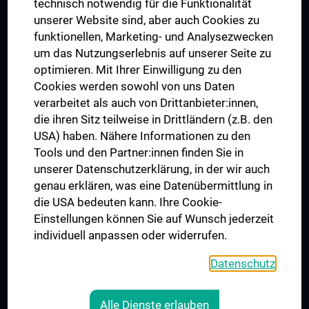
technisch notwendig für die Funktionalität
Dual Career
unserer Website sind, aber auch Cookies zu
funktionellen, Marketing- und Analysezwecken
Trusted Reseach - Research Security - Foreign Interference
um das Nutzungserlebnis auf unserer Seite zu
UNESCO Lehrstuhl für Bioethik
optimieren. Mit Ihrer Einwilligung zu den
MUVI
Cookies werden sowohl von uns Daten
verarbeitet als auch von Drittanbieter:innen,
die ihren Sitz teilweise in Drittländern (z.B. den
USA) haben. Nähere Informationen zu den
Folgen Sie uns auf
Tools und den Partner:innen finden Sie in
unserer Datenschutzerklärung, in der wir auch
genau erklären, was eine Datenübermittlung in
die USA bedeuten kann. Ihre Cookie-
Einstellungen können Sie auf Wunsch jederzeit
individuell anpassen oder widerrufen.
PRESSE
JOBS
Datenschutz
MEDUNI SHOP
RECHTLICHES
Alle Dienste erlauben