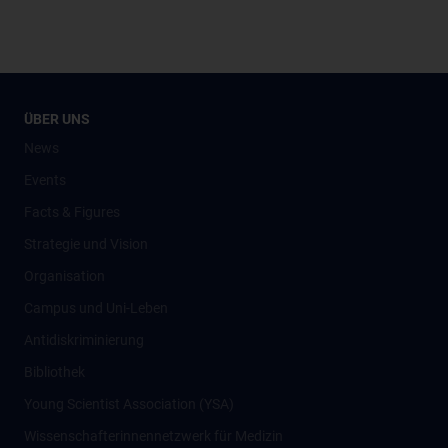
ÜBER UNS
News
Events
Facts & Figures
Strategie und Vision
Organisation
Campus und Uni-Leben
Antidiskriminierung
Bibliothek
Young Scientist Association (YSA)
Wissenschafter­innennetzwerk für Medizin