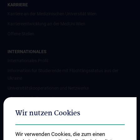
KARRIERE
Karriere an der Medizinischen Universität Wien
Karriereentwicklung an der MedUni Wien
Offene Stellen
INTERNATIONALES
Internationales Profil
Information für Studierende mit Flüchtlingsstatus aus der
Ukraine
Universitätskooperationen und Netzwerke
Internationale Kooperationen
Adjunct Professorships
Wir nutzen Cookies
Student & Staff Exchange
Das KPJ der MedUni Wien
Wir verwenden Cookies, die zum einen
Graduiertentraining