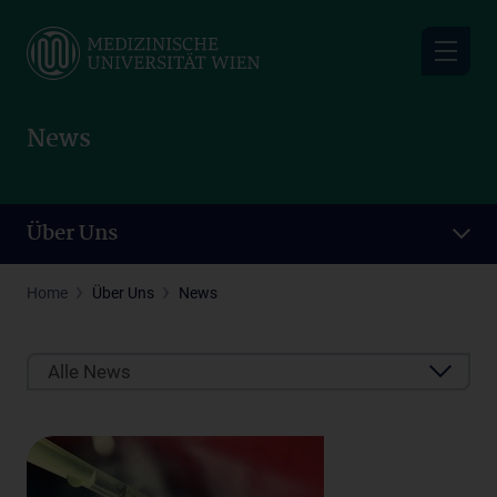
Skip
to
main
content
News
Über Uns
Home
Über Uns
News
Alle News