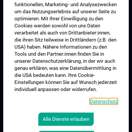
funktionellen, Marketing- und Analysezwecken
Trusted Reseach - Research Security - Foreign Interference
um das Nutzungserlebnis auf unserer Seite zu
UNESCO Lehrstuhl für Bioethik
optimieren. Mit Ihrer Einwilligung zu den
MUVI
Cookies werden sowohl von uns Daten
verarbeitet als auch von Drittanbieter:innen,
die ihren Sitz teilweise in Drittländern (z.B. den
USA) haben. Nähere Informationen zu den
Folgen Sie uns auf
Tools und den Partner:innen finden Sie in
unserer Datenschutzerklärung, in der wir auch
genau erklären, was eine Datenübermittlung in
die USA bedeuten kann. Ihre Cookie-
Einstellungen können Sie auf Wunsch jederzeit
individuell anpassen oder widerrufen.
PRESSE
JOBS
Datenschutz
MEDUNI SHOP
RECHTLICHES
Alle Dienste erlauben
COOKIE-EINSTELLUNGEN
KONTAKT