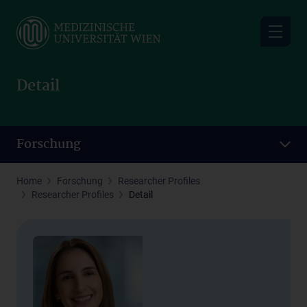
Skip
to
main
content
Detail
Forschung
Home
Forschung
Researcher Profiles
Researcher Profiles
Detail