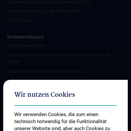
Karriere an der Medizinischen Universität Wien
Karriereentwicklung an der MedUni Wien
Offene Stellen
INTERNATIONALES
Internationales Profil
Information für Studierende mit Flüchtlingsstatus aus der
Ukraine
Universitätskooperationen und Netzwerke
Internationale Kooperationen
Adjunct Professorships
Wir nutzen Cookies
Student & Staff Exchange
Das KPJ der MedUni Wien
Wir verwenden Cookies, die zum einen
Graduiertentraining
technisch notwendig für die Funktionalität
Dual Career
unserer Website sind, aber auch Cookies zu