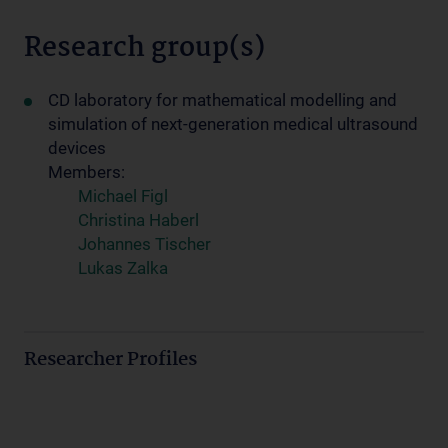
Research group(s)
CD lab­o­ra­tory for math­e­mat­i­cal mod­el­ling and
sim­u­la­tion of next-generation med­ical ul­tra­sound
de­vices
Members:
Michael Figl
Christina Haberl
Johannes Tischer
Lukas Zalka
Researcher Profiles