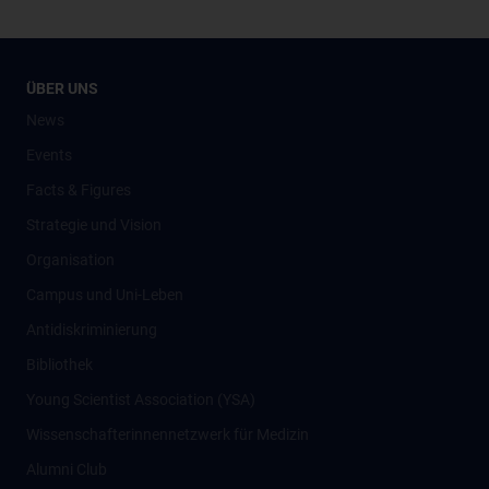
ÜBER UNS
News
Events
Facts & Figures
Strategie und Vision
Organisation
Campus und Uni-Leben
Antidiskriminierung
Bibliothek
Young Scientist Association (YSA)
Wissenschafter­innennetzwerk für Medizin
Alumni Club