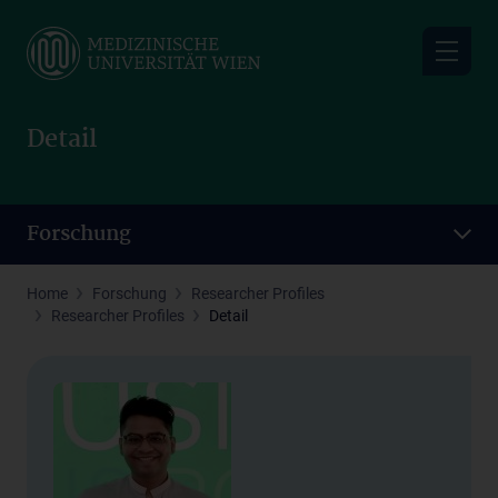
Skip
to
main
content
Detail
Forschung
Home
Forschung
Researcher Profiles
Researcher Profiles
Detail