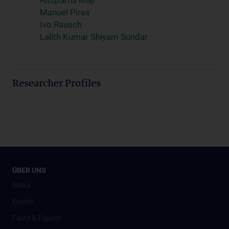
Rituparna Maji
Manuel Pires
Ivo Rausch
Lalith Kumar Shiyam Sundar
Researcher Profiles
ÜBER UNS
News
Events
Facts & Figures