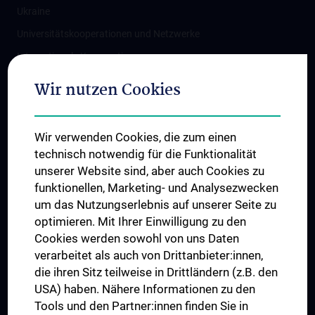
Ukraine
Universitätskooperationen und Netzwerke
Internationale Kooperationen
Adjunct Professorships
Wir nutzen Cookies
Student & Staff Exchange
Das KPJ der MedUni Wien
Wir verwenden Cookies, die zum einen
Graduiertentraining
technisch notwendig für die Funktionalität
Dual Career
unserer Website sind, aber auch Cookies zu
funktionellen, Marketing- und Analysezwecken
Trusted Reseach - Research Security - Foreign Interference
um das Nutzungserlebnis auf unserer Seite zu
UNESCO Lehrstuhl für Bioethik
optimieren. Mit Ihrer Einwilligung zu den
MUVI
Cookies werden sowohl von uns Daten
verarbeitet als auch von Drittanbieter:innen,
die ihren Sitz teilweise in Drittländern (z.B. den
USA) haben. Nähere Informationen zu den
Folgen Sie uns auf
Tools und den Partner:innen finden Sie in