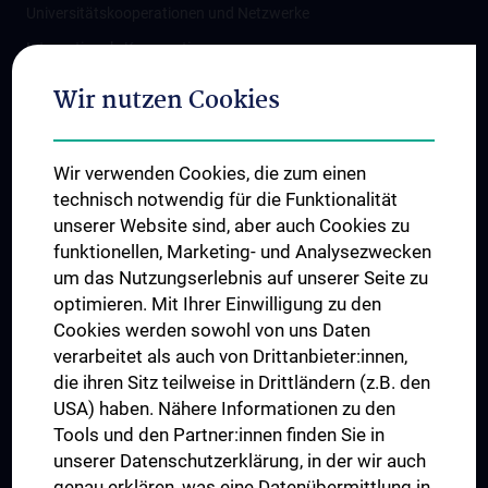
Universitätskooperationen und Netzwerke
Internationale Kooperationen
Adjunct Professorships
Wir nutzen Cookies
Student & Staff Exchange
Das KPJ der MedUni Wien
Wir verwenden Cookies, die zum einen
Graduiertentraining
technisch notwendig für die Funktionalität
Dual Career
unserer Website sind, aber auch Cookies zu
funktionellen, Marketing- und Analysezwecken
Trusted Reseach - Research Security - Foreign Interference
um das Nutzungserlebnis auf unserer Seite zu
UNESCO Lehrstuhl für Bioethik
optimieren. Mit Ihrer Einwilligung zu den
MUVI
Cookies werden sowohl von uns Daten
verarbeitet als auch von Drittanbieter:innen,
die ihren Sitz teilweise in Drittländern (z.B. den
USA) haben. Nähere Informationen zu den
Folgen Sie uns auf
Tools und den Partner:innen finden Sie in
unserer Datenschutzerklärung, in der wir auch
genau erklären, was eine Datenübermittlung in