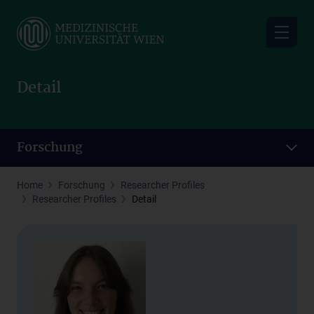
Skip
to
main
content
Detail
Forschung
Home
Forschung
Researcher Profiles
Researcher Profiles
Detail