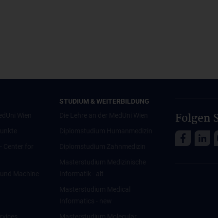
STUDIUM & WEITERBILDUNG
Folgen S
edUni Wien
Die Lehre an der MedUni Wien
unkte
Diplomstudium Humanmedizin
 - Center for
Diplomstudium Zahnmedizin
Masterstudium Medizinische
ce und Machine
Informatik - alt
Masterstudium Medical
Informatics - new
rvices
Masterstudium Molecular