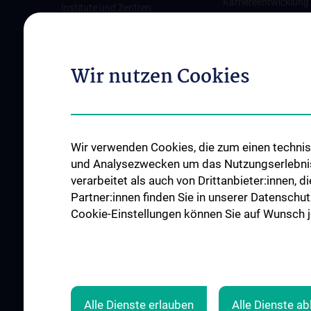
Karriereentwicklung
Institute und Zentren
Wien
Ambulanzen & Services
Offene Stellen
Gesundheits-Services
Wir nutzen Cookies
Good health and well-being
Mediziner:innen kontra Rauchen
MedUni Wien-Tipp: Richtiges
Händewaschen
Wir verwenden Cookies, die zum einen technisc
#expertcheck
und Analysezwecken um das Nutzungserlebnis a
verarbeitet als auch von Drittanbieter:innen, d
Partner:innen finden Sie in unserer Datenschut
Cookie-Einstellungen können Sie auf Wunsch je
Alle Dienste erlauben
Alle Dienste a