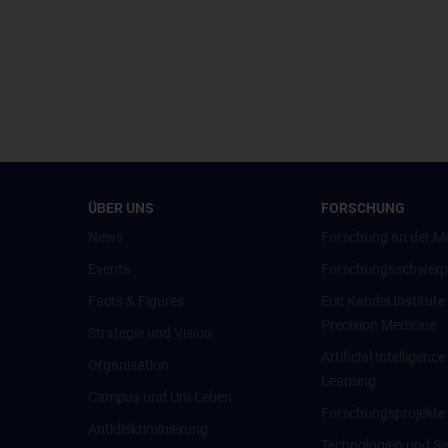
ÜBER UNS
FORSCHUNG
News
Forschung an der M
Events
Forschungsschwerp
Facts & Figures
Eric Kandel Institute
Precision Medicine
Strategie und Vision
Artificial Intelligen
Organisation
Learning
Campus und Uni-Leben
Forschungsprojekte
Antidiskriminierung
Technologien und Se