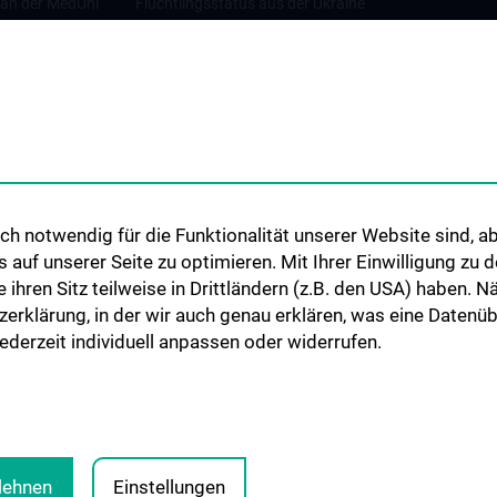
 an der MedUni
Flüchtlingsstatus aus der Ukraine
Universitätskooperationen und
Netzwerke
Internationale Kooperationen
Adjunct Professorships
Student & Staff Exchange
Das KPJ der MedUni Wien
h notwendig für die Funktionalität unserer Website sind, ab
Graduiertentraining
uf unserer Seite zu optimieren. Mit Ihrer Einwilligung zu
Dual Career
ie ihren Sitz teilweise in Drittländern (z.B. den USA) haben.
zerklärung, in der wir auch genau erklären, was eine Datenü
Trusted Reseach - Research
derzeit individuell anpassen oder widerrufen.
Security - Foreign Interference
UNESCO Lehrstuhl für Bioethik
MUVI
blehnen
Einstellungen