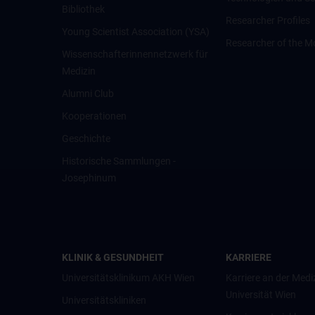
Bibliothek
Researcher Profiles
Young Scientist Association (YSA)
Researcher of the M
Wissenschafter­innennetzwerk für
Medizin
Alumni Club
Kooperationen
Geschichte
Historische Sammlungen -
Josephinum
KLINIK & GESUNDHEIT
KARRIERE
Universitätsklinikum AKH Wien
Karriere an der Medi
Universität Wien
Universitätskliniken