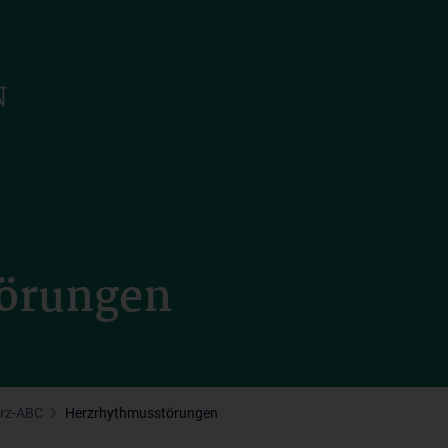
örungen
erz-ABC
Herzrhythmusstörungen