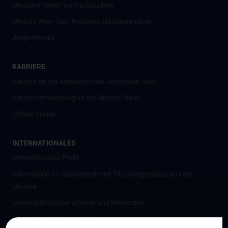
Mediziner:innen kontra Rauchen
MedUni Wien-Tipp: Richtiges Händewaschen
#expertcheck
KARRIERE
Karriere an der Medizinischen Universität Wien
Karriereentwicklung an der MedUni Wien
Offene Stellen
INTERNATIONALES
Internationales Profil
Information für Studierende mit Flüchtlingsstatus aus der
Ukraine
Universitätskooperationen und Netzwerke
Internationale Kooperationen