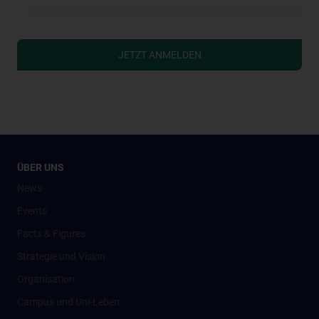
JETZT ANMELDEN
ÜBER UNS
News
Events
Facts & Figures
Strategie und Vision
Organisation
Campus und Uni-Leben