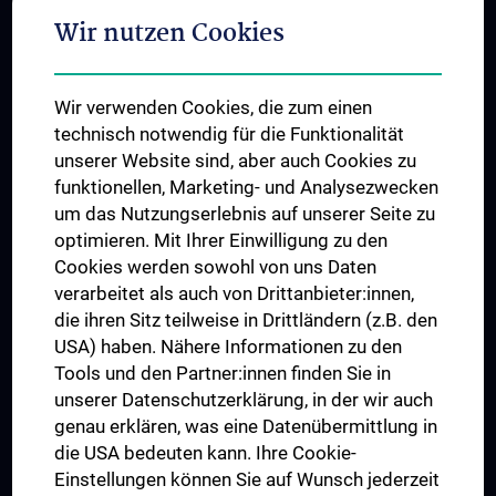
Adjunct Professorships
Wir nutzen Cookies
Student & Staff Exchange
Das KPJ der MedUni Wien
Wir verwenden Cookies, die zum einen
Graduiertentraining
technisch notwendig für die Funktionalität
Dual Career
unserer Website sind, aber auch Cookies zu
funktionellen, Marketing- und Analysezwecken
Trusted Reseach - Research Security - Foreign Interference
um das Nutzungserlebnis auf unserer Seite zu
UNESCO Lehrstuhl für Bioethik
optimieren. Mit Ihrer Einwilligung zu den
MUVI
Cookies werden sowohl von uns Daten
verarbeitet als auch von Drittanbieter:innen,
die ihren Sitz teilweise in Drittländern (z.B. den
USA) haben. Nähere Informationen zu den
Folgen Sie uns auf
Tools und den Partner:innen finden Sie in
unserer Datenschutzerklärung, in der wir auch
genau erklären, was eine Datenübermittlung in
die USA bedeuten kann. Ihre Cookie-
Einstellungen können Sie auf Wunsch jederzeit