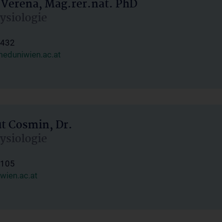
 Verena, Mag.rer.nat. PhD
hysiologie
1432
eduniwien.ac.at
ut Cosmin, Dr.
hysiologie
1105
wien.ac.at