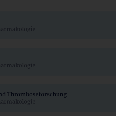
harmakologie
harmakologie
 und Thromboseforschung
harmakologie