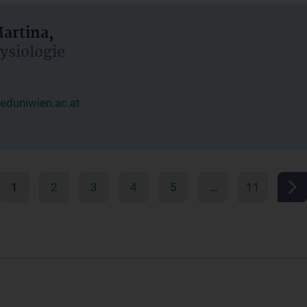
artina,
hysiologie
duniwien.ac.at
1
2
3
4
5
…
11