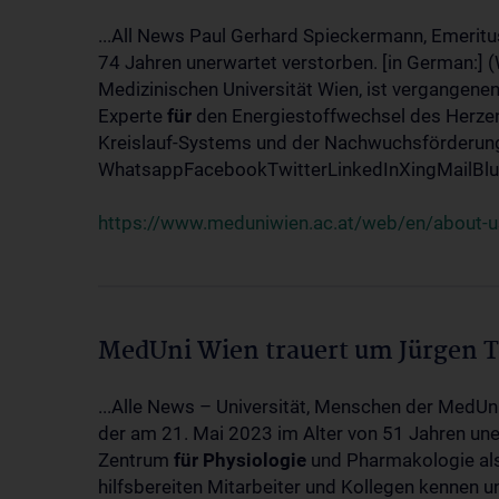
...All News Paul Gerhard Spieckermann, Emeritu
74 Jahren unerwartet verstorben. [in German:] 
Medizinischen Universität Wien, ist vergangenen
Experte
für
den Energiestoffwechsel des Herzen
Kreislauf-Systems und der Nachwuchsförderung w
WhatsappFacebookTwitterLinkedInXingMailBlue
https://www.meduniwien.ac.at/web/en/about-us
MedUni Wien trauert um Jürgen 
...Alle News – Universität, Menschen der MedUn
der am 21. Mai 2023 im Alter von 51 Jahren uner
Zentrum
für
Physiologie
und Pharmakologie als 
hilfsbereiten Mitarbeiter und Kollegen kennen u