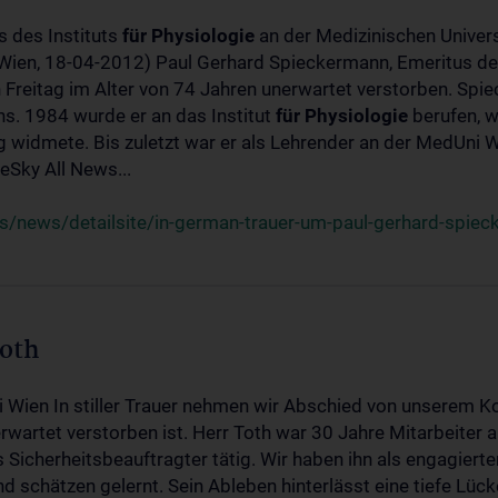
s des Instituts
für
Physiologie
an der Medizinischen Univers
(Wien, 18-04-2012) Paul Gerhard Spieckermann, Emeritus de
 Freitag im Alter von 74 Jahren unerwartet verstorben. Spie
s. 1984 wurde er an das Institut
für
Physiologie
berufen, w
idmete. Bis zuletzt war er als Lehrender an der MedUni Wi
Sky All News...
/news/detailsite/in-german-trauer-um-paul-gerhard-spie
Toth
i Wien In stiller Trauer nehmen wir Abschied von unserem K
wartet verstorben ist. Herr Toth war 30 Jahre Mitarbeiter a
Sicherheitsbeauftragter tätig. Wir haben ihn als engagierte
nd schätzen gelernt. Sein Ableben hinterlässt eine tiefe Lüc