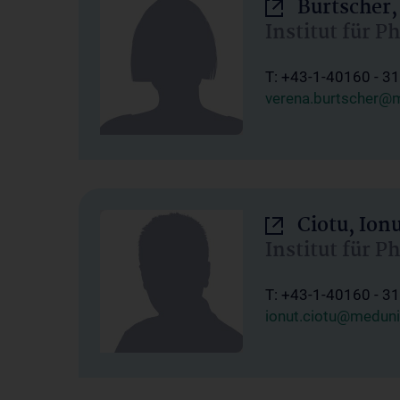
Burtscher,
Institut für P
T: +43-1-40160 - 3
verena.burtscher@m
Ciotu, Ion
Institut für P
T: +43-1-40160 - 3
ionut.ciotu@meduni