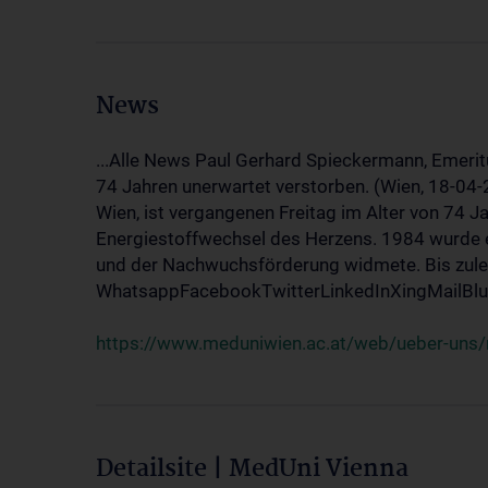
News
...Alle News Paul Gerhard Spieckermann, Emerit
74 Jahren unerwartet verstorben. (Wien, 18-04
Wien, ist vergangenen Freitag im Alter von 74 J
Energiestoffwechsel des Herzens. 1984 wurde e
und der Nachwuchsförderung widmete. Bis zuletz
WhatsappFacebookTwitterLinkedInXingMailBlue
https://www.meduniwien.ac.at/web/ueber-uns/
Detailsite | MedUni Vienna