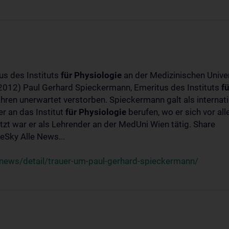
us des Instituts
für
Physiologie
an der Medizinischen Univer
-2012) Paul Gerhard Spieckermann, Emeritus des Instituts
fü
ahren unerwartet verstorben. Spieckermann galt als interna
r an das Institut
für
Physiologie
berufen, wo er sich vor a
t war er als Lehrender an der MedUni Wien tätig. Share
Sky Alle News...
news/detail/trauer-um-paul-gerhard-spieckermann/