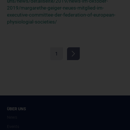
uns/news/detailseite/2019/news-im-oktober-
2019/margarethe-geiger-neues-mitglied-im-
executive-committee-der-federation-of-european-
physiologial-societies/
1
ÜBER UNS
News
Events