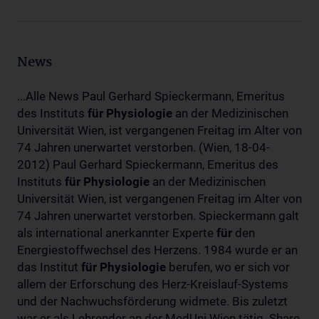
News
...Alle News Paul Gerhard Spieckermann, Emeritus
des Instituts
für
Physiologie
an der Medizinischen
Universität Wien, ist vergangenen Freitag im Alter von
74 Jahren unerwartet verstorben. (Wien, 18-04-
2012) Paul Gerhard Spieckermann, Emeritus des
Instituts
für
Physiologie
an der Medizinischen
Universität Wien, ist vergangenen Freitag im Alter von
74 Jahren unerwartet verstorben. Spieckermann galt
als international anerkannter Experte
für
den
Energiestoffwechsel des Herzens. 1984 wurde er an
das Institut
für
Physiologie
berufen, wo er sich vor
allem der Erforschung des Herz-Kreislauf-Systems
und der Nachwuchsförderung widmete. Bis zuletzt
war er als Lehrender an der MedUni Wien tätig. Share