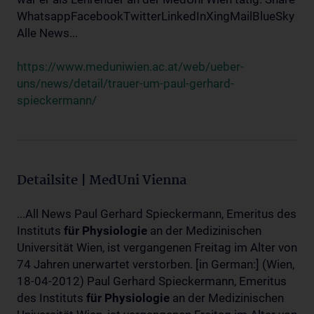
WhatsappFacebookTwitterLinkedInXingMailBlueSky
Alle News...
https://www.meduniwien.ac.at/web/ueber-
uns/news/detail/trauer-um-paul-gerhard-
spieckermann/
Detailsite | MedUni Vienna
...All News Paul Gerhard Spieckermann, Emeritus des
Instituts
für
Physiologie
an der Medizinischen
Universität Wien, ist vergangenen Freitag im Alter von
74 Jahren unerwartet verstorben. [in German:] (Wien,
18-04-2012) Paul Gerhard Spieckermann, Emeritus
des Instituts
für
Physiologie
an der Medizinischen