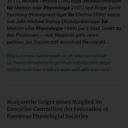
2011), Richard Timothy (Tim) Hunt (Nobelpreisträger
für
Medizin oder
Physiologie
2001) und Roger David
Kornberg (Nobelpreisträger
für
Chemie 2006) sowie
von John Michael Bishop (Nobelpreisträger
für
Medizin oder
Physiologie
1989) per E-Mail. Direkt zu
den Petitionen: » <link fileadmin pdfs news
petition_zur_hausen.pdf download file>Harald...
https://www.meduniwien.ac.at/web/en/about-
us/news/detailsite/in-german-nobelpreistraeger-
setzen-sich-fuer-meduni-wien-und-akh-wien-ein/
Margarethe Geiger neues Mitglied im
Executive Committee der Federation of
European Physiologial Societies