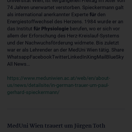
Universität Wien, ist vergangenen Freitag im Alter von
74 Jahren unerwartet verstorben. Spieckermann galt
als international anerkannter Experte
für
den
Energiestoffwechsel des Herzens. 1984 wurde er an
das Institut
für
Physiologie
berufen, wo er sich vor
allem der Erforschung des Herz-Kreislauf-Systems
und der Nachwuchsförderung widmete. Bis zuletzt
war er als Lehrender an der MedUni Wien tätig. Share
WhatsappFacebookTwitterLinkedInXingMailBlueSky
All News...
https://www.meduniwien.ac.at/web/en/about-
us/news/detailsite/in-german-trauer-um-paul-
gerhard-spieckermann/
MedUni Wien trauert um Jürgen Toth