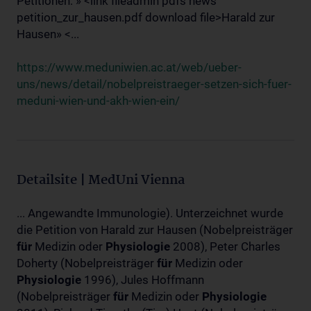
Petitionen: » <link fileadmin pdfs news
petition_zur_hausen.pdf download file>Harald zur
Hausen» <...
https://www.meduniwien.ac.at/web/ueber-
uns/news/detail/nobelpreistraeger-setzen-sich-fuer-
meduni-wien-und-akh-wien-ein/
Detailsite | MedUni Vienna
... Angewandte Immunologie). Unterzeichnet wurde
die Petition von Harald zur Hausen (Nobelpreisträger
für
Medizin oder
Physiologie
2008), Peter Charles
Doherty (Nobelpreisträger
für
Medizin oder
Physiologie
1996), Jules Hoffmann
(Nobelpreisträger
für
Medizin oder
Physiologie