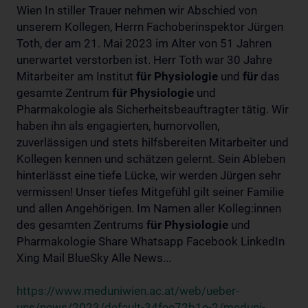
Wien In stiller Trauer nehmen wir Abschied von
unserem Kollegen, Herrn Fachoberinspektor Jürgen
Toth, der am 21. Mai 2023 im Alter von 51 Jahren
unerwartet verstorben ist. Herr Toth war 30 Jahre
Mitarbeiter am Institut
für
Physiologie
und
für
das
gesamte Zentrum
für
Physiologie
und
Pharmakologie als Sicherheitsbeauftragter tätig. Wir
haben ihn als engagierten, humorvollen,
zuverlässigen und stets hilfsbereiten Mitarbeiter und
Kollegen kennen und schätzen gelernt. Sein Ableben
hinterlässt eine tiefe Lücke, wir werden Jürgen sehr
vermissen! Unser tiefes Mitgefühl gilt seiner Familie
und allen Angehörigen. Im Namen aller Kolleg:innen
des gesamten Zentrums
für
Physiologie
und
Pharmakologie Share Whatsapp Facebook LinkedIn
Xing Mail BlueSky Alle News...
https://www.meduniwien.ac.at/web/ueber-
uns/news/2023/default-34fee72b1e-2/meduni-