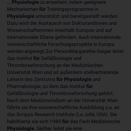
...
Physiologie
zu erweitern, indem geeignete
Mechanismen
für
Trainingsprogramme in
Physiologie
unterstützt und bereitgestellt werden.
Dazu wird der Austausch von DoktorandInnen und
WissenschafterInnen innerhalb Europas und auf
internationaler Ebene gefördert. Auch internationale
wissenschaftliche Forschungsprojekte in Europa
werden angeregt.Zur PersonMargarethe Geiger leitet
das Institut
für
Gefäßbiologie und
Thromboseforschung an der Medizinischen
Universität Wien und ist außerdem stellvertretende
Leiterin des Zentrums
für
Physiologie
und
Pharmakologie, zu dem das Institut
für
Gefäßbiologie und Thromboseforschung gehört.
Nach dem Medizinstudium an der Universität Wien
führte sie ihre wissenschaftliche Ausbildung u.a. an
das Scripps Research Institute (La Jolla, USA). Sie
habilitierte sie sich 1989
für
das Fach Medizinische
Physiologie
. Seither leitet sie eine