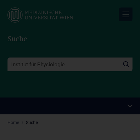
Skip
to
main
content
Suche
Home
Suche