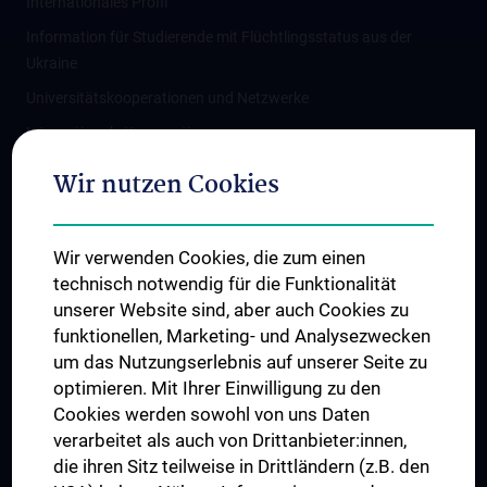
Internationales Profil
Information für Studierende mit Flüchtlingsstatus aus der
Ukraine
Universitätskooperationen und Netzwerke
Internationale Kooperationen
Adjunct Professorships
Wir nutzen Cookies
Student & Staff Exchange
Das KPJ der MedUni Wien
Wir verwenden Cookies, die zum einen
Graduiertentraining
technisch notwendig für die Funktionalität
Dual Career
unserer Website sind, aber auch Cookies zu
funktionellen, Marketing- und Analysezwecken
Trusted Reseach - Research Security - Foreign Interference
um das Nutzungserlebnis auf unserer Seite zu
UNESCO Lehrstuhl für Bioethik
optimieren. Mit Ihrer Einwilligung zu den
MUVI
Cookies werden sowohl von uns Daten
verarbeitet als auch von Drittanbieter:innen,
die ihren Sitz teilweise in Drittländern (z.B. den