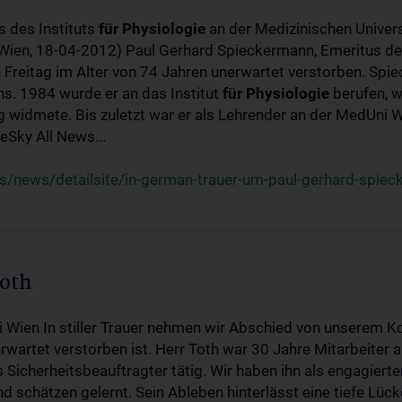
s des Instituts
für
Physiologie
an der Medizinischen Univers
(Wien, 18-04-2012) Paul Gerhard Spieckermann, Emeritus de
 Freitag im Alter von 74 Jahren unerwartet verstorben. Spie
s. 1984 wurde er an das Institut
für
Physiologie
berufen, w
idmete. Bis zuletzt war er als Lehrender an der MedUni Wi
Sky All News...
/news/detailsite/in-german-trauer-um-paul-gerhard-spie
Toth
i Wien In stiller Trauer nehmen wir Abschied von unserem K
wartet verstorben ist. Herr Toth war 30 Jahre Mitarbeiter a
Sicherheitsbeauftragter tätig. Wir haben ihn als engagierte
nd schätzen gelernt. Sein Ableben hinterlässt eine tiefe Lüc