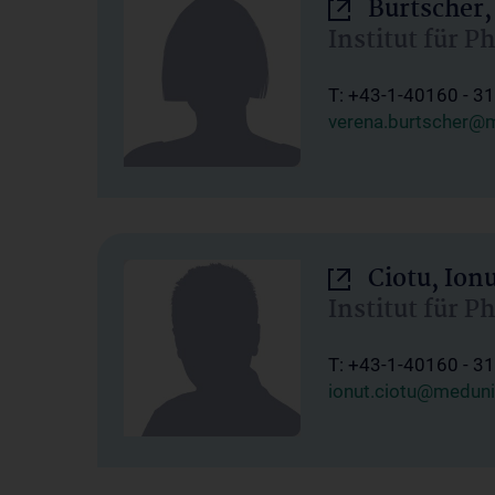
Burtscher,
Institut für P
T: +43-1-40160 - 3
verena.burtscher@m
Ciotu, Ion
Institut für P
T: +43-1-40160 - 3
ionut.ciotu@meduni