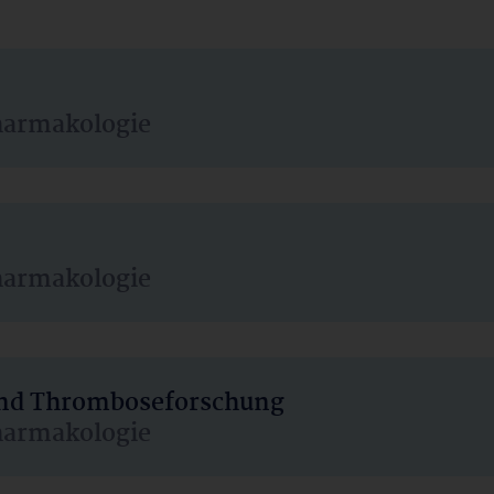
harmakologie
harmakologie
 und Thromboseforschung
harmakologie