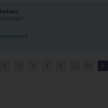
artina,
hysiologie
duniwien.ac.at
1
2
3
4
5
…
11