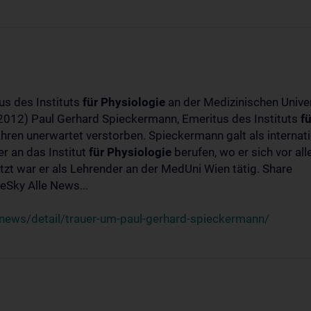
us des Instituts
für
Physiologie
an der Medizinischen Univer
-2012) Paul Gerhard Spieckermann, Emeritus des Instituts
fü
ahren unerwartet verstorben. Spieckermann galt als interna
r an das Institut
für
Physiologie
berufen, wo er sich vor a
t war er als Lehrender an der MedUni Wien tätig. Share
Sky Alle News...
news/detail/trauer-um-paul-gerhard-spieckermann/