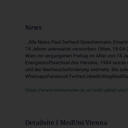
News
...Alle News Paul Gerhard Spieckermann, Emerit
74 Jahren unerwartet verstorben. (Wien, 18-04
Wien, ist vergangenen Freitag im Alter von 74 J
Energiestoffwechsel des Herzens. 1984 wurde e
und der Nachwuchsförderung widmete. Bis zuletz
WhatsappFacebookTwitterLinkedInXingMailBlue
https://www.meduniwien.ac.at/web/ueber-uns/
Detailsite | MedUni Vienna