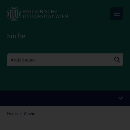
Skip
to
main
content
Suche
Home
Suche