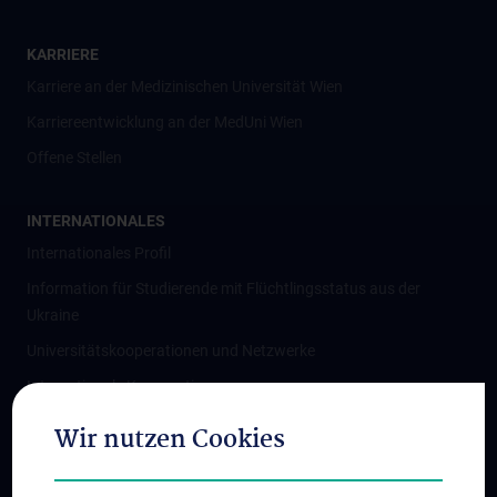
KARRIERE
Karriere an der Medizinischen Universität Wien
Karriereentwicklung an der MedUni Wien
Offene Stellen
INTERNATIONALES
Internationales Profil
Information für Studierende mit Flüchtlingsstatus aus der
Ukraine
Universitätskooperationen und Netzwerke
Internationale Kooperationen
Adjunct Professorships
Wir nutzen Cookies
Student & Staff Exchange
Das KPJ der MedUni Wien