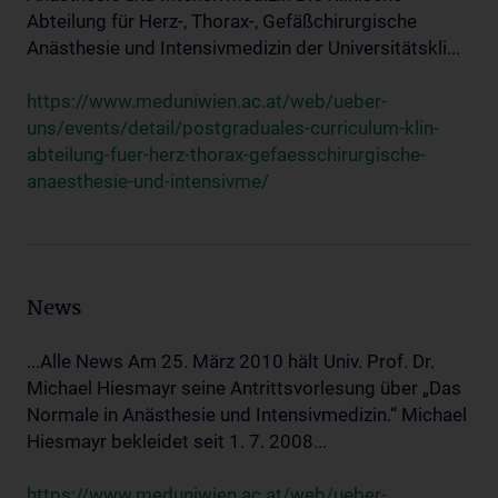
Abteilung für Herz-, Thorax-, Gefäßchirurgische
Anästhesie und Intensivmedizin der Universitätskli...
https://www.meduniwien.ac.at/web/ueber-
uns/events/detail/postgraduales-curriculum-klin-
abteilung-fuer-herz-thorax-gefaesschirurgische-
anaesthesie-und-intensivme/
News
...Alle News Am 25. März 2010 hält Univ. Prof. Dr.
Michael Hiesmayr seine Antrittsvorlesung über „Das
Normale in Anästhesie und Intensivmedizin.“ Michael
Hiesmayr bekleidet seit 1. 7. 2008...
https://www.meduniwien.ac.at/web/ueber-