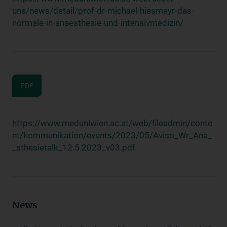
uns/news/detail/prof-dr-michael-hiesmayr-das-
normale-in-anaesthesie-und-intensivmedizin/
PDF
https://www.meduniwien.ac.at/web/fileadmin/conte
nt/kommunikation/events/2023/05/Aviso_Wr_Ana_
_sthesietalk_12.5.2023_v03.pdf
News