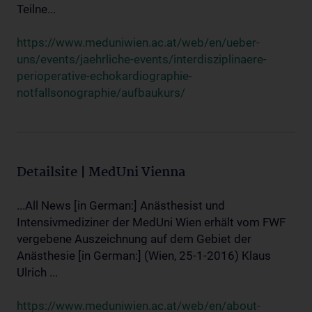
Teilne...
https://www.meduniwien.ac.at/web/en/ueber-
uns/events/jaehrliche-events/interdisziplinaere-
perioperative-echokardiographie-
notfallsonographie/aufbaukurs/
Detailsite | MedUni Vienna
...All News [in German:] Anästhesist und
Intensivmediziner der MedUni Wien erhält vom FWF
vergebene Auszeichnung auf dem Gebiet der
Anästhesie [in German:] (Wien, 25-1-2016) Klaus
Ulrich ...
https://www.meduniwien.ac.at/web/en/about-