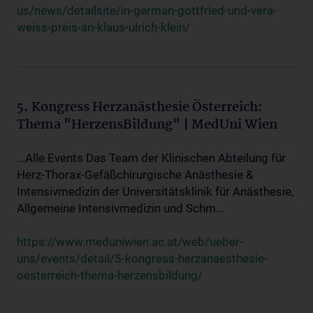
us/news/detailsite/in-german-gottfried-und-vera-
weiss-preis-an-klaus-ulrich-klein/
5. Kongress Herzanästhesie Österreich:
Thema "HerzensBildung" | MedUni Wien
...Alle Events Das Team der Klinischen Abteilung für
Herz-Thorax-Gefäßchirurgische Anästhesie &
Intensivmedizin der Universitätsklinik für Anästhesie,
Allgemeine Intensivmedizin und Schm...
https://www.meduniwien.ac.at/web/ueber-
uns/events/detail/5-kongress-herzanaesthesie-
oesterreich-thema-herzensbildung/