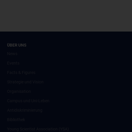
ÜBER UNS
News
Events
Facts & Figures
Strategie und Vision
Organisation
Campus und Uni-Leben
Antidiskriminierung
Bibliothek
Young Scientist Association (YSA)