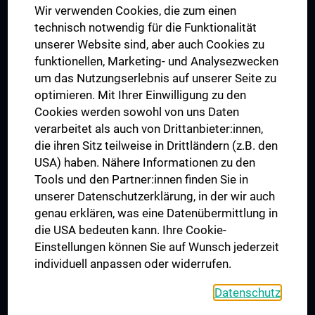
Wir verwenden Cookies, die zum einen
Graduiertentraining
technisch notwendig für die Funktionalität
Dual Career
unserer Website sind, aber auch Cookies zu
funktionellen, Marketing- und Analysezwecken
Trusted Reseach - Research Security - Foreign Interference
um das Nutzungserlebnis auf unserer Seite zu
UNESCO Lehrstuhl für Bioethik
optimieren. Mit Ihrer Einwilligung zu den
MUVI
Cookies werden sowohl von uns Daten
verarbeitet als auch von Drittanbieter:innen,
die ihren Sitz teilweise in Drittländern (z.B. den
USA) haben. Nähere Informationen zu den
Folgen Sie uns auf
Tools und den Partner:innen finden Sie in
unserer Datenschutzerklärung, in der wir auch
genau erklären, was eine Datenübermittlung in
die USA bedeuten kann. Ihre Cookie-
Einstellungen können Sie auf Wunsch jederzeit
individuell anpassen oder widerrufen.
PRESSE
JOBS
Datenschutz
MEDUNI SHOP