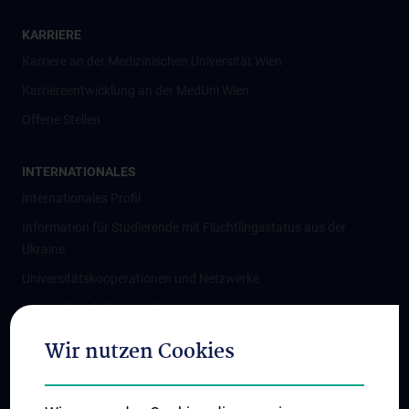
KARRIERE
Karriere an der Medizinischen Universität Wien
Karriereentwicklung an der MedUni Wien
Offene Stellen
INTERNATIONALES
Internationales Profil
Information für Studierende mit Flüchtlingsstatus aus der
Ukraine
Universitätskooperationen und Netzwerke
Internationale Kooperationen
Adjunct Professorships
Wir nutzen Cookies
Student & Staff Exchange
Das KPJ der MedUni Wien