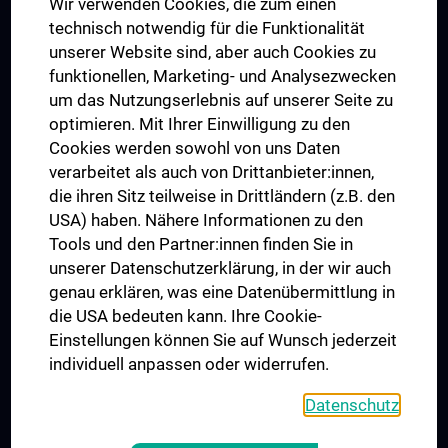
Wir verwenden Cookies, die zum einen
Graduiertentraining
technisch notwendig für die Funktionalität
Dual Career
unserer Website sind, aber auch Cookies zu
funktionellen, Marketing- und Analysezwecken
Trusted Reseach - Research Security - Foreign Interference
um das Nutzungserlebnis auf unserer Seite zu
UNESCO Lehrstuhl für Bioethik
optimieren. Mit Ihrer Einwilligung zu den
MUVI
Cookies werden sowohl von uns Daten
verarbeitet als auch von Drittanbieter:innen,
die ihren Sitz teilweise in Drittländern (z.B. den
USA) haben. Nähere Informationen zu den
Folgen Sie uns auf
Tools und den Partner:innen finden Sie in
unserer Datenschutzerklärung, in der wir auch
genau erklären, was eine Datenübermittlung in
die USA bedeuten kann. Ihre Cookie-
Einstellungen können Sie auf Wunsch jederzeit
individuell anpassen oder widerrufen.
PRESSE
JOBS
Datenschutz
MEDUNI SHOP