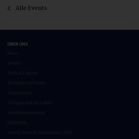
Alle Events
ÜBER UNS
News
Events
Facts & Figures
Strategie und Vision
Organisation
Campus und Uni-Leben
Antidiskriminierung
Bibliothek
Young Scientist Association (YSA)