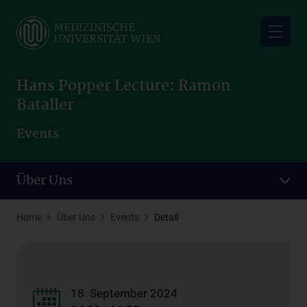
Skip
to
main
content
Hans Popper Lecture: Ramon
Bataller
Events
Über Uns
Home
Über Uns
Events
Detail
18. September 2024