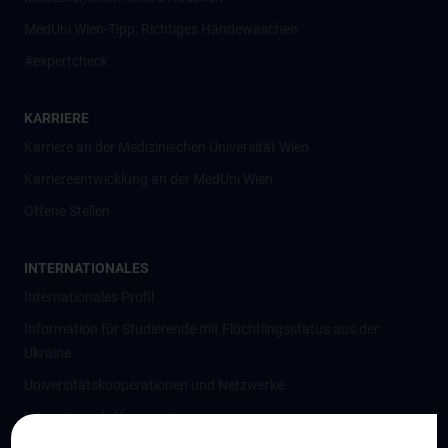
MedUni Wien-Tipp: Richtiges Händewaschen
#expertcheck
KARRIERE
Karriere an der Medizinischen Universität Wien
Karriereentwicklung an der MedUni Wien
Offene Stellen
INTERNATIONALES
Internationales Profil
Information für Studierende mit Flüchtlingsstatus aus der
Ukraine
Universitätskooperationen und Netzwerke
Internationale Kooperationen