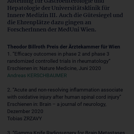
Abteilung für Gastroenterologie und
Hepatologie der Universitätsklinik für
Innere Medizin III. Auch die Gütesiegel und
die Ehrenplätze dazu gingen an
ForscherInnen der MedUni Wien.
Theodor Billroth Preis der Ärztekammer für Wien
1. “Efficacy outcomes in phase 2 and phase 3
randomized controlled trials in rheumatology“
Erschienen in: Nature Medicine, Juni 2020
Andreas KERSCHBAUMER
2. “Acute and non-resolving inflammation associate
with oxidative injury after human spinal cord injury”
Erschienen in: Brain – a journal of neurology,
Dezember 2020
Tobias ZRZAVY
3. “Gamma Knife Radiosurgery for Brain Metastases