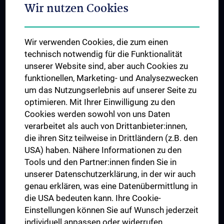
Adjunct Professorships
Wir nutzen Cookies
Student & Staff Exchange
Das KPJ der MedUni Wien
Wir verwenden Cookies, die zum einen
Graduiertentraining
technisch notwendig für die Funktionalität
Dual Career
unserer Website sind, aber auch Cookies zu
funktionellen, Marketing- und Analysezwecken
Trusted Reseach - Research Security - Foreign Interference
um das Nutzungserlebnis auf unserer Seite zu
UNESCO Lehrstuhl für Bioethik
optimieren. Mit Ihrer Einwilligung zu den
MUVI
Cookies werden sowohl von uns Daten
verarbeitet als auch von Drittanbieter:innen,
die ihren Sitz teilweise in Drittländern (z.B. den
USA) haben. Nähere Informationen zu den
Folgen Sie uns auf
Tools und den Partner:innen finden Sie in
unserer Datenschutzerklärung, in der wir auch
genau erklären, was eine Datenübermittlung in
die USA bedeuten kann. Ihre Cookie-
Einstellungen können Sie auf Wunsch jederzeit
individuell anpassen oder widerrufen.
PRESSE